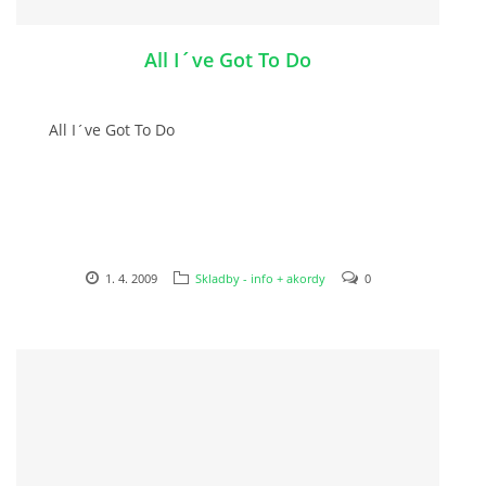
DISKOGRAFIE - BOOTLEGY I
All I´ve Got To Do
DISKOGRAFIE - BOOTLEGY II
All I´ve Got To Do
DISKOGRAFIE - BOOTLEGY III
DISKOGRAFIE - BOOTLEGY IV
1. 4. 2009
Skladby - info + akordy
0
DISKOGRAFIE - BOOTLEGY V
DISKOGRAFIE - BOOTLEGY VI
DISKOGRAFIE - LP ROZHOVORY