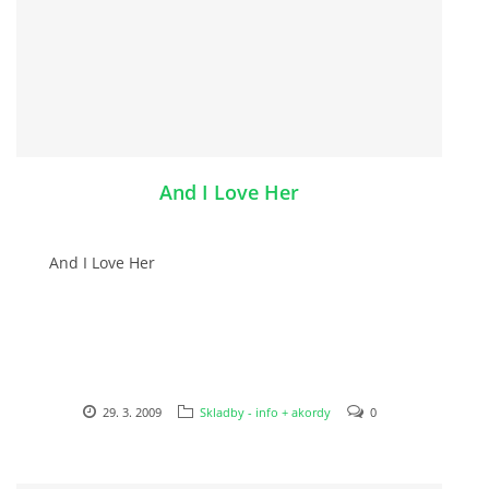
KALENDÁŘ 1965-66
KALENDÁŘ 1967-68
KALENDÁŘ 1969 - 70
And I Love Her
KALENDÁŘ 1971 - 79
And I Love Her
KALENDÁŘ 1980 -
KONCERTY 1957 - 1964
29. 3. 2009
Skladby - info + akordy
0
KONCERTY 1965 - 1969
FOTO - JAK ŠEL ČAS