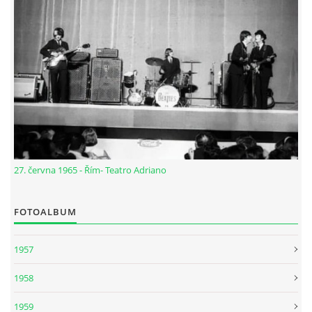
27. června 1965 - Řím- Teatro Adriano
FOTOALBUM
1957
1958
1959