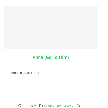
KNIHA NÁVŠTĚV
© 2026 eStránky.cz
|
RSS
|
Aktualizováno: 5. 8. 2026
|
Nahoru ↑
Anna (Go To Him)
Anna (Go To Him)
27. 3. 2009
Skladby - info + akordy
0