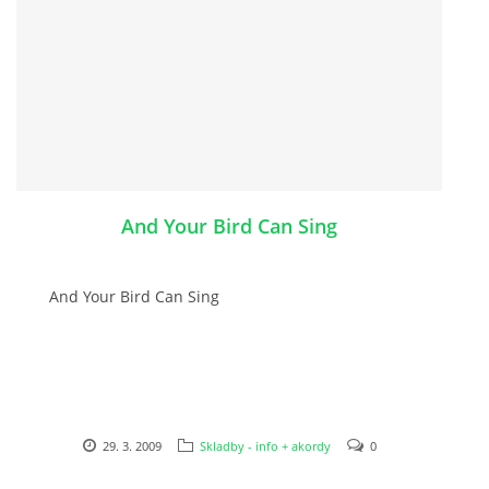
SPOLUPRÁCE NA JINÝCH PROJEKTECH
VIDEA
JMENNÝ SLOVNÍK
And Your Bird Can Sing
AUKCE BEATLESOVSKÝCH PŘEDMĚTŮ
And Your Bird Can Sing
ZDROJE
BAZAR
29. 3. 2009
Skladby - info + akordy
0
DISKUZE