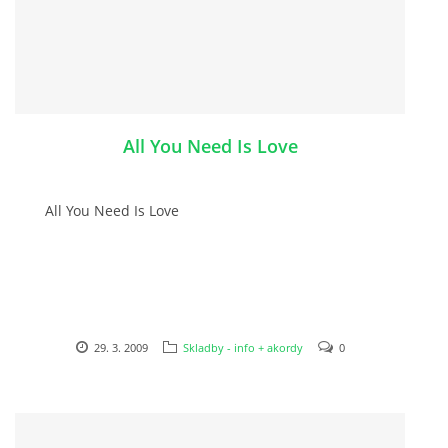
SKLADBY + INFO + AKORDY
FILMY
All You Need Is Love
BEATLES MONTHLY BOOK
All You Need Is Love
KNIHY O BEATLES
KNIHY O BEATLES II
KALENDÁŘ 1960-62
29. 3. 2009
Skladby - info + akordy
0
KALENDÁŘ 1963-64