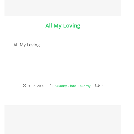
NAHRÁVACÍ FREKVENCE
NAHRÁVKY PODLE KÓDU
All My Loving
JOHN LENNON - SINGLY
All My Loving
JOHN LENNON - ALBA
JOHN LENNON - KONCERTY
31. 3. 2009
Skladby - info + akordy
2
PAUL MCCARTNEY - SINGLY
PAUL MCCARTNEY - SINGLY II
PAUL MCCARTNEY - SINGLY III