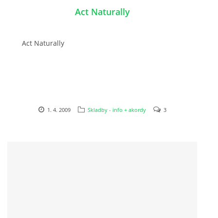
Act Naturally
DISKOGRAFIE - EP
Act Naturally
DISKOGRAFIE - EP II
DISKOGRAFIE - EP III
1. 4. 2009
Skladby - info + akordy
3
DISKOGRAFIE - ALBA ŘADOVÁ
DISKOGRAFIE - ALBA JINÁ
DISKOGRAFIE - ALBA RARITY
DISKOGRAFIE - ALBA RARITY II