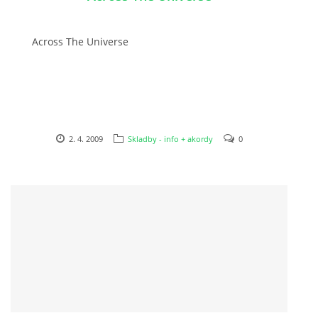
NÁSTROJE - ZESILOVAČE/KOMBA
Across The Universe
NÁSTROJE - PEDÁLY
OBLEČENÍ
2. 4. 2009
Skladby - info + akordy
0
PODPISY
AUTOMOBILY
DISKOGRAFIE - SINGLY ŘADOVÉ
DISKOGRAFIE - SINGLY VÁNOČNÍ
DISKOGRAFIE - SINGLY DALŠÍ