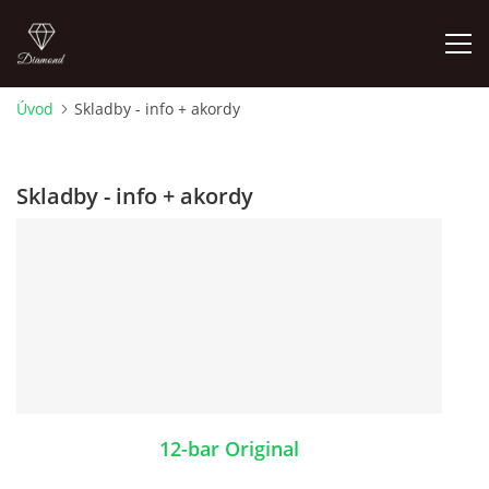
Úvod
Skladby - info + akordy
FOTOALBUM
Skladby - info + akordy
ÚVOD
HISTORIE - JAK TO ZAČALO
HISTORIE - BEATLEMANIE
HISTORIE - SERŽANT PEPŘ
12-bar Original
HISTORIE - KONEC LEGENDY