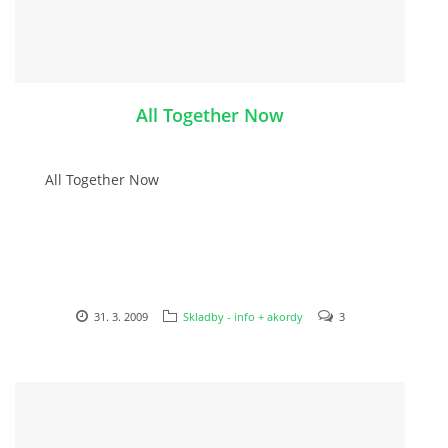
PAUL MCCARTNEY - ALBA
All Together Now
PAUL MCCARTNEY - KONCERTY
GEORGE HARRISON - SINGLY
All Together Now
GEORGE HARRISON - ALBA
GEORGE HARRISON - KONCERTY
31. 3. 2009
Skladby - info + akordy
3
RINGO STARR - SINGLY
RINGO STARR - ALBA