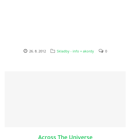
HISTORIE - ...PO BEATLES
NÁSTROJE - LENNON
NÁSTROJE - LENNON II
26. 8. 2012
Skladby - info + akordy
0
NÁSTROJE - MCCARTNEY
NÁSTROJE - HARRISON
NÁSTROJE - HARRISON II
NÁSTROJE - RINGO STARR
Across The Universe