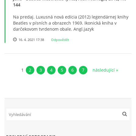
144
KNIHA NÁVŠTĚV
Na predaj. Luxusná nová edícia (2012) legendárnej knihy
Beatles v písních a obrazech 1969. Ikonická kniha v
darčekovom tvrdenom obale. Angl.jazyk
16. 4. 2021 17:38
Odpovědět
© 2026 eStránky.cz
|
RSS
|
Aktualizováno: 5. 8. 2026
|
Nahoru ↑
1
2
3
4
5
6
7
následující »