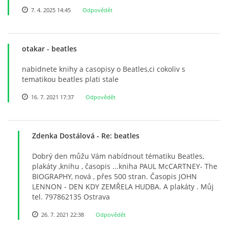
7. 4. 2025 14:45
Odpovědět
DISKOGRAFIE - EP
otakar
- beatles
DISKOGRAFIE - EP II
nabidnete knihy a casopisy o Beatles,ci cokoliv s
tematikou beatles plati stale
DISKOGRAFIE - EP III
16. 7. 2021 17:37
Odpovědět
DISKOGRAFIE - ALBA ŘADOVÁ
Zdenka Dostálová
- Re: beatles
DISKOGRAFIE - ALBA JINÁ
Dobrý den můžu Vám nabídnout tématiku Beatles,
plakáty ,knihu , časopis ...kniha PAUL McCARTNEY- The
BIOGRAPHY, nová , přes 500 stran. Časopis JOHN
DISKOGRAFIE - ALBA RARITY
LENNON - DEN KDY ZEMŘELA HUDBA. A plakáty . Můj
tel. 797862135 Ostrava
26. 7. 2021 22:38
Odpovědět
DISKOGRAFIE - ALBA RARITY II