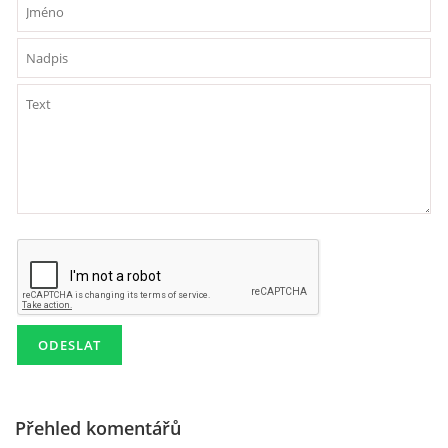
HISTORIE - ...PO BEATLES
NÁSTROJE - LENNON
NÁSTROJE - LENNON II
NÁSTROJE - MCCARTNEY
NÁSTROJE - HARRISON
NÁSTROJE - HARRISON II
NÁSTROJE - RINGO STARR
Přehled komentářů