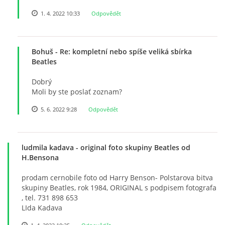
1. 4. 2022 10:33
Odpovědět
SKLADBY + INFO + AKORDY
FILMY
Bohuš
- Re: kompletní nebo spíše veliká sbírka
Beatles
BEATLES MONTHLY BOOK
Dobrý
Moli by ste poslať zoznam?
KNIHY O BEATLES
5. 6. 2022 9:28
Odpovědět
KNIHY O BEATLES II
ludmila kadava
- original foto skupiny Beatles od
H.Bensona
KALENDÁŘ 1960-62
prodam cernobile foto od Harry Benson- Polstarova bitva
skupiny Beatles, rok 1984, ORIGINAL s podpisem fotografa
, tel. 731 898 653
KALENDÁŘ 1963-64
LIda Kadava