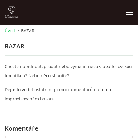
Úvod
BAZAR
FOTOALBUM
BAZAR
ÚVOD
Chcete nabídnout, prodat nebo vyměnit něco s beatlesovskou
HISTORIE - JAK TO ZAČALO
tematikou? Nebo něco sháníte?
Dejte to vědět ostatním pomocí komentářů na tomto
HISTORIE - BEATLEMANIE
improvizovaném bazaru.
HISTORIE - SERŽANT PEPŘ
Komentáře
HISTORIE - KONEC LEGENDY