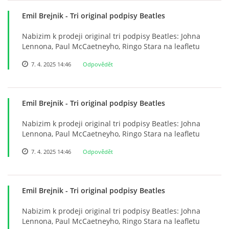
NÁSTROJE - ZESILOVAČE/KOMBA
Emil Brejnik
- Tri original podpisy Beatles
Nabizim k prodeji original tri podpisy Beatles: Johna
NÁSTROJE - PEDÁLY
Lennona, Paul McCaetneyho, Ringo Stara na leafletu
7. 4. 2025 14:46
Odpovědět
OBLEČENÍ
PODPISY
Emil Brejnik
- Tri original podpisy Beatles
Nabizim k prodeji original tri podpisy Beatles: Johna
Lennona, Paul McCaetneyho, Ringo Stara na leafletu
AUTOMOBILY
7. 4. 2025 14:46
Odpovědět
DISKOGRAFIE - SINGLY ŘADOVÉ
Emil Brejnik
- Tri original podpisy Beatles
DISKOGRAFIE - SINGLY VÁNOČNÍ
Nabizim k prodeji original tri podpisy Beatles: Johna
Lennona, Paul McCaetneyho, Ringo Stara na leafletu
DISKOGRAFIE - SINGLY DALŠÍ