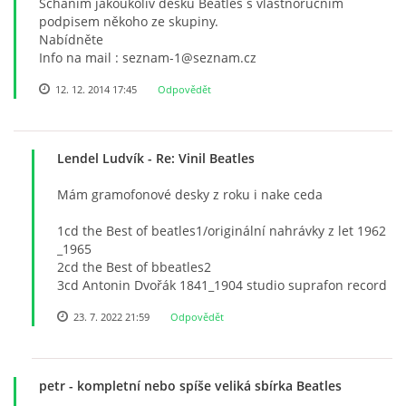
Scháním jakoukoliv desku Beatles s vlastnoručním
NAHRÁVACÍ FREKVENCE
podpisem někoho ze skupiny.
Nabídněte
Info na mail : seznam-1@seznam.cz
NAHRÁVKY PODLE KÓDU
12. 12. 2014 17:45
Odpovědět
JOHN LENNON - SINGLY
Lendel Ludvík
- Re: Vinil Beatles
JOHN LENNON - ALBA
Mám gramofonové desky z roku i nake ceda
1cd the Best of beatles1/originální nahrávky z let 1962
JOHN LENNON - KONCERTY
_1965
2cd the Best of bbeatles2
3cd Antonin Dvořák 1841_1904 studio suprafon record
PAUL MCCARTNEY - SINGLY
23. 7. 2022 21:59
Odpovědět
PAUL MCCARTNEY - SINGLY II
petr
- kompletní nebo spíše veliká sbírka Beatles
PAUL MCCARTNEY - SINGLY III