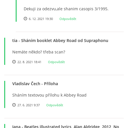
Dekuji za odezvu,ale shanim casopis 3/1995.
SPOLUPRÁCE NA JINÝCH PROJEKTECH
6. 12. 2021 19:30
Odpovědět
VIDEA
tia
- Sháním booklet Abbey Road od Supraphonu
JMENNÝ SLOVNÍK
Nemáte někdo? třeba scan?
22. 8. 2021 18:41
Odpovědět
AUKCE BEATLESOVSKÝCH PŘEDMĚTŮ
Vladislav Čech
- Příloha
ZDROJE
Sháním textovou přílohu k Abbey Road
BAZAR
27. 6. 2021 9:37
Odpovědět
DISKUZE
Jana
- Beatles illustrated lyrics, Alan Aldridge, 2012, No