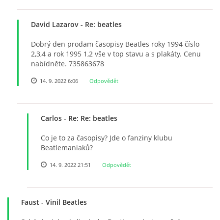
DISKOGRAFIE - BOOTLEGY I
David Lazarov
- Re: beatles
Dobrý den prodam časopisy Beatles roky 1994 číslo
DISKOGRAFIE - BOOTLEGY II
2,3,4 a rok 1995 1,2 vše v top stavu a s plakáty. Cenu
nabídněte. 735863678
DISKOGRAFIE - BOOTLEGY III
14. 9. 2022 6:06
Odpovědět
DISKOGRAFIE - BOOTLEGY IV
Carlos
- Re: Re: beatles
Co je to za časopisy? Jde o fanziny klubu
DISKOGRAFIE - BOOTLEGY V
Beatlemaniaků?
14. 9. 2022 21:51
Odpovědět
DISKOGRAFIE - BOOTLEGY VI
DISKOGRAFIE - LP ROZHOVORY
Faust
- Vinil Beatles