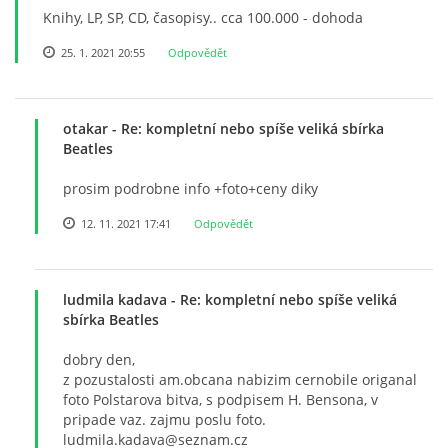
Knihy, LP, SP, CD, časopisy.. cca 100.000 - dohoda
25. 1. 2021 20:55
Odpovědět
PAUL MCCARTNEY - ALBA
PAUL MCCARTNEY - KONCERTY
otakar
- Re: kompletní nebo spíše veliká sbírka
Beatles
GEORGE HARRISON - SINGLY
prosim podrobne info +foto+ceny diky
12. 11. 2021 17:41
Odpovědět
GEORGE HARRISON - ALBA
ludmila kadava
- Re: kompletní nebo spíše veliká
GEORGE HARRISON - KONCERTY
sbírka Beatles
dobry den,
RINGO STARR - SINGLY
z pozustalosti am.obcana nabizim cernobile origanal
foto Polstarova bitva, s podpisem H. Bensona, v
pripade vaz. zajmu poslu foto.
RINGO STARR - ALBA
ludmila.kadava@seznam.cz