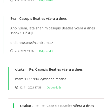
1. 4. 2022 10:25
Odpovědět
KALENDÁŘ 1965-66
KALENDÁŘ 1967-68
Eva
- Časopis Beatles včera a dnes
Ahoj všem, léta sháním časopis Beatles včera a dnes
KALENDÁŘ 1969 - 70
1995/3. Děkuji.
didianne.one@centrum.cz
KALENDÁŘ 1971 - 79
7. 7. 2021 19:36
Odpovědět
KALENDÁŘ 1980 -
otakar
- Re: Časopis Beatles včera a dnes
KONCERTY 1957 - 1964
mam 1+2 1994 vymnena mozna
12. 11. 2021 17:38
Odpovědět
KONCERTY 1965 - 1969
Otakar
- Re: Re: Časopis Beatles včera a dnes
FOTO - JAK ŠEL ČAS