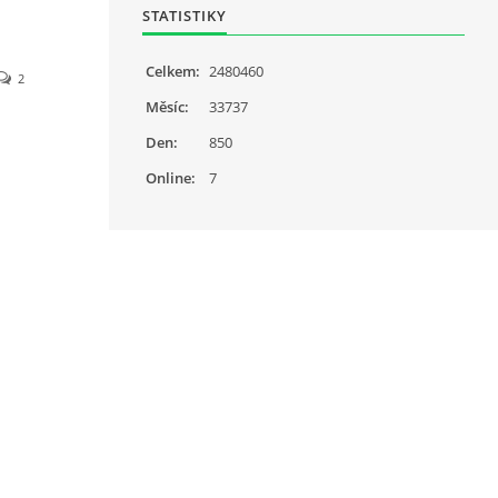
STATISTIKY
Celkem:
2480460
2
Měsíc:
33737
Den:
850
Online:
7