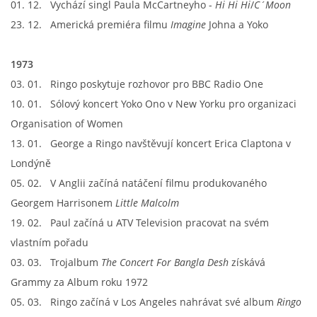
01. 12. Vychází singl Paula McCartneyho -
Hi Hi Hi
/
C´Moon
23. 12. Americká premiéra filmu
Imagine
Johna a Yoko
1973
03. 01. Ringo poskytuje rozhovor pro BBC Radio One
10. 01. Sólový koncert Yoko Ono v New Yorku pro organizaci
Organisation of Women
13. 01. George a Ringo navštěvují koncert Erica Claptona v
Londýně
05. 02. V Anglii začíná natáčení filmu produkovaného
Georgem Harrisonem
Little Malcolm
19. 02. Paul začíná u ATV Television pracovat na svém
vlastním pořadu
03. 03. Trojalbum
The Concert For Bangla Desh
získává
Grammy za Album roku 1972
05. 03. Ringo začíná v Los Angeles nahrávat své album
Ringo