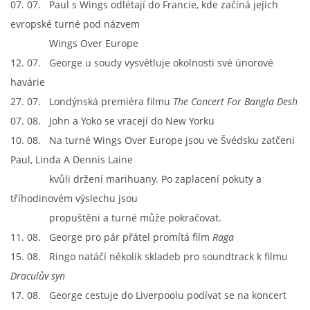
07. 07. Paul s Wings odlétají do Francie, kde začíná jejich
evropské turné pod názvem
Wings Over Europe
12. 07. George u soudy vysvětluje okolnosti své únorové
havárie
27. 07. Londýnská premiéra filmu
The Concert For Bangla Desh
07. 08. John a Yoko se vracejí do New Yorku
10. 08. Na turné Wings Over Europe jsou ve Švédsku zatčeni
Paul, Linda A Dennis Laine
kvůli držení marihuany. Po zaplacení pokuty a
tříhodinovém výslechu jsou
propuštěni a turné může pokračovat.
11. 08. George pro pár přátel promítá film
Raga
15. 08. Ringo natáčí několik skladeb pro soundtrack k filmu
Draculův syn
17. 08. George cestuje do Liverpoolu podívat se na koncert