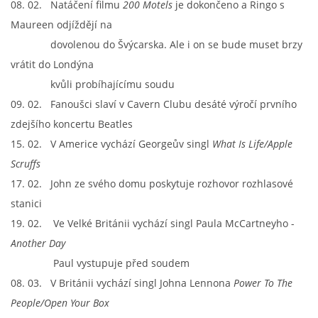
08. 02. Natáčení filmu
200 Motels
je dokončeno a Ringo s
NÁSTROJE - ZESILOVAČE/KOMBA
Maureen odjíždějí na
dovolenou do Švýcarska. Ale i on se bude muset brzy
NÁSTROJE - PEDÁLY
vrátit do Londýna
kvůli probíhajícímu soudu
OBLEČENÍ
09. 02. Fanoušci slaví v Cavern Clubu desáté výročí prvního
zdejšího koncertu Beatles
PODPISY
15. 02. V Americe vychází Georgeův singl
What Is Life/Apple
Scruffs
17. 02. John ze svého domu poskytuje rozhovor rozhlasové
AUTOMOBILY
stanici
19. 02. Ve Velké Británii vychází singl Paula McCartneyho -
DISKOGRAFIE - SINGLY ŘADOVÉ
Another Day
Paul vystupuje před soudem
DISKOGRAFIE - SINGLY VÁNOČNÍ
08. 03. V Británii vychází singl Johna Lennona
Power To The
People
/Open Your Box
DISKOGRAFIE - SINGLY DALŠÍ