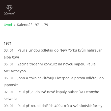
Úvod
Kalendář 1971 - 79
FOTOALBUM
1971
ÚVOD
03. 01. Paul s Lindou odlétají do New Yorku kvůli nahrávání
alba
Ram
HISTORIE - JAK TO ZAČALO
05. 01. Začíná třídenní konkurz na novou kapelu Paula
McCartneyho
HISTORIE - BEATLEMANIE
06. 01. John a Yoko navštěvují Liverpool a potom odlétají do
Japonska
HISTORIE - SERŽANT PEPŘ
07. 01. Paul přijal do své nové kapaly bubeníka Dennyho
Seiwella
HISTORIE - KONEC LEGENDY
09. 01. Paul přikoupil dalších 400 akrů u své skotské farmy