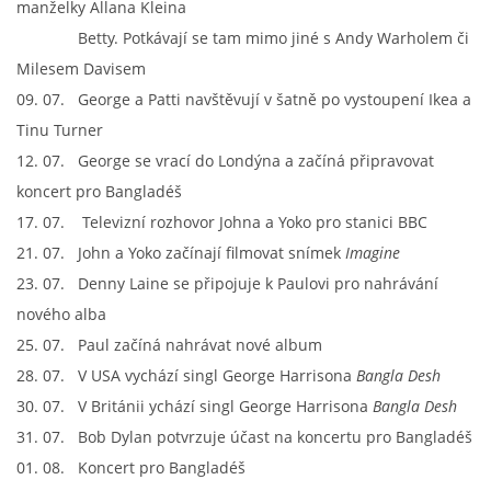
manželky Allana Kleina
Betty. Potkávají se tam mimo jiné s Andy Warholem či
PAUL MCCARTNEY - ALBA
Milesem Davisem
09. 07. George a Patti navštěvují v šatně po vystoupení Ikea a
PAUL MCCARTNEY - KONCERTY
Tinu Turner
12. 07. George se vrací do Londýna a začíná připravovat
koncert pro Bangladéš
GEORGE HARRISON - SINGLY
17. 07. Televizní rozhovor Johna a Yoko pro stanici BBC
21. 07. John a Yoko začínají filmovat snímek
Imagine
GEORGE HARRISON - ALBA
23. 07. Denny Laine se připojuje k Paulovi pro nahrávání
nového alba
GEORGE HARRISON - KONCERTY
25. 07. Paul začíná nahrávat nové album
28. 07. V USA vychází singl George Harrisona
Bangla Desh
RINGO STARR - SINGLY
30. 07. V Británii ychází singl George Harrisona
Bangla Desh
31. 07. Bob Dylan potvrzuje účast na koncertu pro Bangladéš
RINGO STARR - ALBA
01. 08. Koncert pro Bangladéš