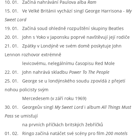
10. 01. Začíná nahrávání Paulova alba
Ram
15. 01. Ve Velké Británii vychází singl George Harrisona -
My
HISTORIE - ...PO BEATLES
Sweet Lord
19. 01. Začíná soud ohledně rozpuštění skupiny Beatles
NÁSTROJE - LENNON
20. 01. John s Yoko v Japonsku poprvé navštěvují její rodiče
21. 01. Zpátky v Londýně ve svém domě poskytuje John
NÁSTROJE - LENNON II
Lennon rozhovor extrémně
levicovému, nelegálnímu časopisu Red Mole
NÁSTROJE - MCCARTNEY
22. 01. John nahrává skladbu
Power To The People
25. 01. George se u londýnského soudu zpovídá z přejetí
NÁSTROJE - HARRISON
nohou policisty svým
Mercedesem (v září roku 1969)
30. 01. Georgeův singl
My Sweet Lord
i album
All Things Must
NÁSTROJE - HARRISON II
Pass
se umisťují
na prvních příčkách britských žebříčků
NÁSTROJE - RINGO STARR
01. 02. Ringo začíná natáčet své scény pro film
200 motels