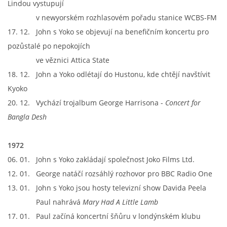
Lindou vystupují
v newyorském rozhlasovém pořadu stanice WCBS-FM
17. 12. John s Yoko se objevují na benefičním koncertu pro
pozůstalé po nepokojích
ve věznici Attica State
18. 12. John a Yoko odlétají do Hustonu, kde chtějí navštívit
Kyoko
20. 12. Vychází trojalbum George Harrisona -
Concert for
Bangla Desh
1972
06. 01. John s Yoko zakládají společnost Joko Films Ltd.
12. 01. George natáčí rozsáhlý rozhovor pro BBC Radio One
13. 01. John s Yoko jsou hosty televizní show Davida Peela
Paul nahrává
Mary Had A Little Lamb
17. 01. Paul začíná koncertní šňůru v londýnském klubu