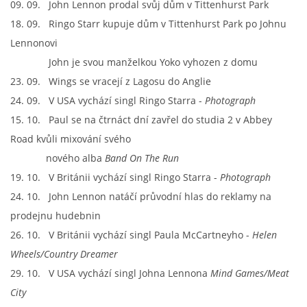
09. 09. John Lennon prodal svůj dům v Tittenhurst Park
18. 09. Ringo Starr kupuje dům v Tittenhurst Park po Johnu
Lennonovi
John je svou manželkou Yoko vyhozen z domu
23. 09. Wings se vracejí z Lagosu do Anglie
24. 09. V USA vychází singl Ringo Starra -
Photograph
15. 10. Paul se na čtrnáct dní zavřel do studia 2 v Abbey
Road kvůli mixování svého
nového alba
Band On The Run
19. 10. V Británii vychází singl Ringo Starra -
Photograph
24. 10. John Lennon natáčí průvodní hlas do reklamy na
prodejnu hudebnin
26. 10. V Británii vychází singl Paula McCartneyho -
Helen
Wheels
/Country Dreamer
29. 10. V USA vychází singl Johna Lennona
Mind Games/Meat
City