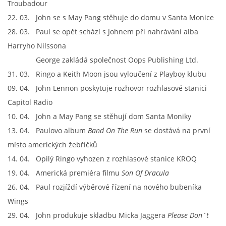
Troubadour
22. 03. John se s May Pang stěhuje do domu v Santa Monice
28. 03. Paul se opět schází s Johnem při nahrávání alba
Harryho Nilssona
George zakládá společnost Oops Publishing Ltd.
31. 03. Ringo a Keith Moon jsou vyloučení z Playboy klubu
09. 04. John Lennon poskytuje rozhovor rozhlasové stanici
Capitol Radio
10. 04. John a May Pang se stěhují dom Santa Moniky
13. 04. Paulovo album
Band On The Run
se dostává na první
místo amerických žebříčků
14. 04. Opilý Ringo vyhozen z rozhlasové stanice KROQ
19. 04. Americká premiéra filmu
Son Of Dracula
26. 04. Paul rozjíždí výběrové řízení na nového bubeníka
Wings
29. 04. John produkuje skladbu Micka Jaggera
Please Don´t