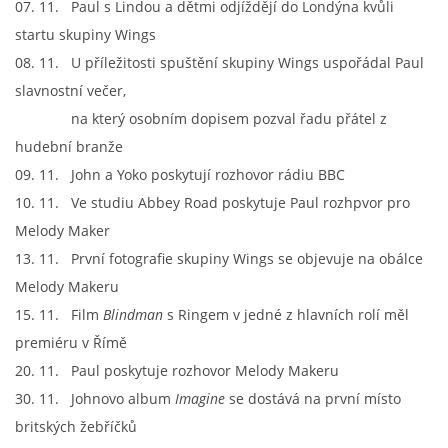
07. 11. Paul s Lindou a dětmi odjíždějí do Londýna kvůli
startu skupiny Wings
SPOLUPRÁCE NA JINÝCH PROJEKTECH
08. 11. U příležitosti spuštění skupiny Wings uspořádal Paul
slavnostní večer,
VIDEA
na který osobním dopisem pozval řadu přátel z
hudební branže
09. 11. John a Yoko poskytují rozhovor rádiu BBC
JMENNÝ SLOVNÍK
10. 11. Ve studiu Abbey Road poskytuje Paul rozhpvor pro
Melody Maker
AUKCE BEATLESOVSKÝCH PŘEDMĚTŮ
13. 11. První fotografie skupiny Wings se objevuje na obálce
Melody Makeru
ZDROJE
15. 11. Film
Blindman
s Ringem v jedné z hlavních rolí měl
premiéru v Římě
BAZAR
20. 11. Paul poskytuje rozhovor Melody Makeru
30. 11. Johnovo album
Imagine
se dostává na první místo
DISKUZE
britských žebříčků