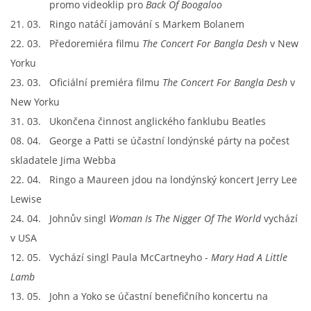
promo videoklip pro
Back Of Boogaloo
21. 03. Ringo natáčí jamování s Markem Bolanem
22. 03. Předoremiéra filmu
The Concert For Bangla Desh
v New
Yorku
23. 03. Oficiální premiéra filmu
The Concert For Bangla Desh
v
New Yorku
31. 03. Ukončena činnost anglického fanklubu Beatles
08. 04. George a Patti se účastní londýnské párty na počest
skladatele Jima Webba
22. 04. Ringo a Maureen jdou na londýnský koncert Jerry Lee
Lewise
24. 04. Johnův singl
Woman Is The Nigger Of The World
vychází
v USA
12. 05. Vychází singl Paula McCartneyho -
Mary Had A Little
Lamb
13. 05. John a Yoko se účastní benefičního koncertu na