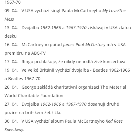
1967-70
09. 04. V USA vychází singl Paula McCartneyho
My Love/The
Mess
13. 04. Dvojalba
1962-1966
a
1967-1970
získávají v USA zlatou
desku
16. 04. McCartneyho pořad
James Paul McCartney
má v USA
premiéru na ABC-TV
17. 04. Ringo prohlašuje, že nikdy nehodlá živě koncertovat
19. 04. Ve Velké Británii vychází dvojalba - Beatles 1962-1966
a Beatles 1967-70
26. 04. George zakládá charitativní organizaci The Material
World Charitable Foundation
27. 04. Dvojalba
1962-1966
a
1967-1970
dosahují druhé
pozice na britském žebříčku
30. 04. V USA vychází album Paula McCartneyho
Red Rose
Speedway
.