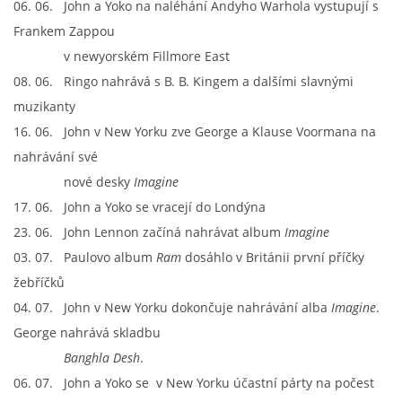
06. 06. John a Yoko na naléhání Andyho Warhola vystupují s
NAHRÁVACÍ FREKVENCE
Frankem Zappou
v newyorském Fillmore East
NAHRÁVKY PODLE KÓDU
08. 06. Ringo nahrává s B. B. Kingem a dalšími slavnými
muzikanty
JOHN LENNON - SINGLY
16. 06. John v New Yorku zve George a Klause Voormana na
nahrávání své
JOHN LENNON - ALBA
nové desky
Imagine
17. 06. John a Yoko se vracejí do Londýna
23. 06. John Lennon začíná nahrávat album
Imagine
JOHN LENNON - KONCERTY
03. 07. Paulovo album
Ram
dosáhlo v Británii první příčky
žebříčků
PAUL MCCARTNEY - SINGLY
04. 07. John v New Yorku dokončuje nahrávání alba
Imagine
.
George nahrává skladbu
PAUL MCCARTNEY - SINGLY II
Banghla Desh
.
06. 07. John a Yoko se v New Yorku účastní párty na počest
PAUL MCCARTNEY - SINGLY III