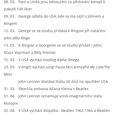
08. 03. Paul a Linda jsou odsouzeni za pěstování konopí k
pokutě 100 liber
09. 03. George odlétá do USA, kde se má sejít s Johnem a
Ringem
12. 03. George se ve studiu přidává k Ringovi při natáčení
jeho alba
Ringo
13. 03. K Ringovi a Georgeovi se ve studiu přidali i John,
Klaus Voorman a Billy Preston
15. 03. V USA vychází bootleg
Alpha Omega
23. 03. V Anglii vychází singl Paula McCartneyho
My Love/The
Mess
John Lennon dostává lhůtu 60 dnů na opuštění USA
31. 03. Skončila smlouva Allana Kleina s Beatles
01. 04. John Lennon oznamuje vznik imaginárního státu
Nutopie
02. 04. V USA vychází dvojalba - Beatles 1962-1966 a Beatles