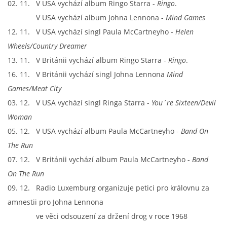
02. 11. V USA vychází album Ringo Starra -
Ringo
.
V USA vychází album Johna Lennona -
Mind Games
12. 11. V USA vychází singl Paula McCartneyho -
Helen
Wheels
/Country Dreamer
13. 11. V Británii vychází album Ringo Starra -
Ringo
.
16. 11. V Británii vychází singl Johna Lennona
Mind
Games/Meat City
03. 12. V USA vychází singl Ringa Starra -
You´re Sixteen/Devil
Woman
05. 12. V USA vychází album Paula McCartneyho -
Band On
The Run
07. 12. V Británii vychází album Paula McCartneyho -
Band
On The Run
09. 12. Radio Luxemburg organizuje petici pro královnu za
amnestii pro Johna Lennona
ve věci odsouzení za držení drog v roce 1968