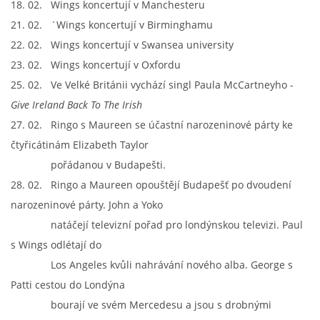
18. 02. Wings koncertují v Manchesteru
21. 02. ´Wings koncertují v Birminghamu
22. 02. Wings koncertují v Swansea university
23. 02. Wings koncertují v Oxfordu
25. 02. Ve Velké Británii vychází singl Paula McCartneyho -
Give Ireland Back To The Irish
27. 02. Ringo s Maureen se účastní narozeninové párty ke
čtyřicátinám Elizabeth Taylor
pořádanou v Budapešti.
28. 02. Ringo a Maureen opouštějí Budapešť po dvoudení
narozeninové párty. John a Yoko
natáčejí televizní pořad pro londýnskou televizi. Paul
s Wings odlétají do
Los Angeles kvůli nahrávání nového alba. George s
Patti cestou do Londýna
bourají ve svém Mercedesu a jsou s drobnými