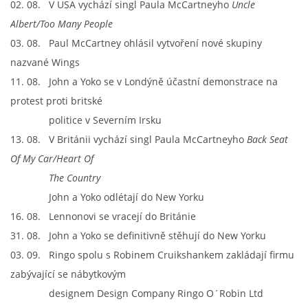
02. 08. V USA vychází singl Paula McCartneyho
Uncle
Albert/
Too Many People
SKLADBY + INFO + AKORDY
03. 08. Paul McCartney ohlásil vytvoření nové skupiny
nazvané Wings
FILMY
11. 08. John a Yoko se v Londýně účastní demonstrace na
protest proti britské
BEATLES MONTHLY BOOK
politice v Severním Irsku
13. 08. V Británii vychází singl Paula McCartneyho
Back Seat
KNIHY O BEATLES
Of My Car/Heart Of
The Country
KNIHY O BEATLES II
John a Yoko odlétají do New Yorku
16. 08. Lennonovi se vracejí do Británie
KALENDÁŘ 1960-62
31. 08. John a Yoko se definitivně stěhují do New Yorku
03. 09. Ringo spolu s Robinem Cruikshankem zakládají firmu
zabývající se nábytkovým
KALENDÁŘ 1963-64
designem Design Company Ringo O´Robin Ltd