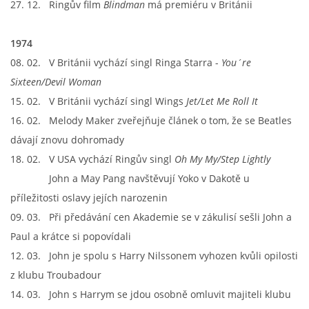
27. 12. Ringův film
Blindman
má premiéru v Británii
1974
08. 02. V Británii vychází singl Ringa Starra -
You´re
Sixteen/Devil Woman
15. 02. V Británii vychází singl Wings
Jet/Let Me Roll It
16. 02. Melody Maker zveřejňuje článek o tom, že se Beatles
dávají znovu dohromady
18. 02. V USA vychází Ringův singl
Oh My My/Step Lightly
John a May Pang navštěvují Yoko v Dakotě u
příležitosti oslavy jejích narozenin
09. 03. Při předávání cen Akademie se v zákulisí sešli John a
Paul a krátce si popovídali
12. 03. John je spolu s Harry Nilssonem vyhozen kvůli opilosti
z klubu Troubadour
14. 03. John s Harrym se jdou osobně omluvit majiteli klubu