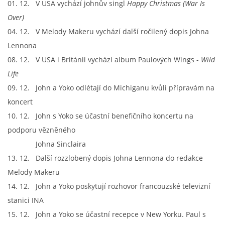
01. 12. V USA vychází johnův singl
Happy Christmas (War Is
KNIHA NÁVŠTĚV
Over)
04. 12. V Melody Makeru vychází další ročilený dopis Johna
Lennona
08. 12. V USA i Británii vychází album Paulových Wings -
Wild
© 2026 eStránky.cz
|
RSS
|
Aktualizováno: 5. 8. 2026
|
Nahoru ↑
Life
09. 12. John a Yoko odlétají do Michiganu kvůli přípravám na
koncert
10. 12. John s Yoko se účastní benefičního koncertu na
podporu vězněného
Johna Sinclaira
13. 12. Další rozzlobený dopis Johna Lennona do redakce
Melody Makeru
14. 12. John a Yoko poskytují rozhovor francouzské televizní
stanici INA
15. 12. John a Yoko se účastní recepce v New Yorku. Paul s