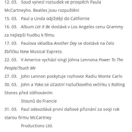
12. 03. Soud vynesl rozsudek ve prospěch Paula
McCartneyho. Beatles jsou rozpuštěni
DISKOGRAFIE - EP
15. 03. Paul a Linda odjíždějí do Californie
16. 03. Album
Let It Be
dostává v Los Angeles cenu Grammy
za nejlepší hudbu k filmu
DISKOGRAFIE - EP II
17. 03. Paulova skladba
Another Day
se dostává na čelo
žbříčku New Musical Express
DISKOGRAFIE - EP III
22. 03. V Americe vychází singl Johna Lennona
Power To The
People/Touch Me
DISKOGRAFIE - ALBA ŘADOVÁ
27. 03. John Lennon poskytuje rozhovor Radiu Monte Carlo
30. 03. John a Yoko se účastní rozlučkového večírku s Rolling
DISKOGRAFIE - ALBA JINÁ
Stones před stěhováním
Stounů do Francie
DISKOGRAFIE - ALBA RARITY
31. 03. Paul odevzdává první daňové přiznání za svoji rok
starou firmu McCartney
DISKOGRAFIE - ALBA RARITY II
Productions Ltd.