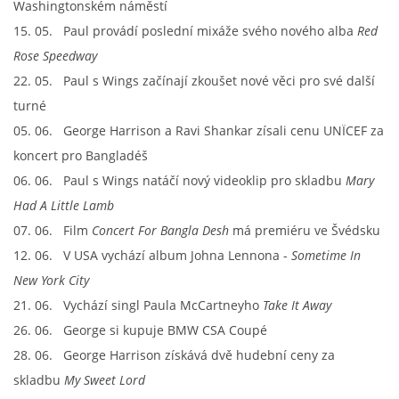
Washingtonském náměstí
15. 05. Paul provádí poslední mixáže svého nového alba
Red
Rose Speedway
22. 05. Paul s Wings začínají zkoušet nové věci pro své další
turné
05. 06. George Harrison a Ravi Shankar zísali cenu UNÏCEF za
koncert pro Bangladéš
06. 06. Paul s Wings natáčí nový videoklip pro skladbu
Mary
Had A Little Lamb
07. 06. Film
Concert For Bangla Desh
má premiéru ve Švédsku
12. 06. V USA vychází album Johna Lennona -
Sometime In
New York City
21. 06. Vychází singl Paula McCartneyho
Take It Away
26. 06. George si kupuje BMW CSA Coupé
28. 06. George Harrison získává dvě hudební ceny za
skladbu
My Sweet Lord