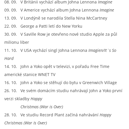
08. 09. V Británii vychází album Johna Lennona
Imagine
KALENDÁŘ 1965-66
09. 09. V Americe vychází album Johna Lennona
Imagine
13. 09. V Londýně se narodila Stella Nina McCartney
KALENDÁŘ 1967-68
22. 09. George a Patti letí do New Yorku
30. 09. V Saville Row je otevřeno nové studio Apple za půl
KALENDÁŘ 1969 - 70
milionu liber
11. 10. V USA vychází singl Johna Lennona
Imagien/It´s So
KALENDÁŘ 1971 - 79
Hard
14. 10. John a Yoko opět v televizi, v pořadu Free Time
KALENDÁŘ 1980 -
americké stanice WNET TV
16. 10. John a Yoko se stěhují do bytu v Greenwich Village
26. 10. Ve svém domácím studiu nahrávají John a Yoko první
KONCERTY 1957 - 1964
verzi skladby
Happy
Christmas (War is Over)
KONCERTY 1965 - 1969
28. 10. Ve studiu Record Plant začíná nahrávání
Happy
Christmas (War Is Over)
FOTO - JAK ŠEL ČAS