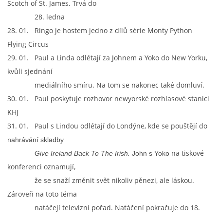
Scotch of St. James. Trvá do
28. ledna
28. 01. Ringo je hostem jedno z dílů série Monty Python
Flying Circus
29. 01. Paul a Linda odlétají za Johnem a Yoko do New Yorku,
kvůli sjednání
mediálního smíru. Na tom se nakonec také domluví.
30. 01. Paul poskytuje rozhovor newyorské rozhlasové stanici
KHJ
31. 01. Paul s Lindou odlétají do Londýne, kde se pouštějí do
nahrávání skladby
na tiskové
Give Ireland Back To The Irish.
John s Yoko
konferenci oznamují,
že se snaží změnit svět nikoliv pěnezi, ale láskou.
Zároveň na toto téma
natáčejí televizní pořad. Natáčení pokračuje do 18.