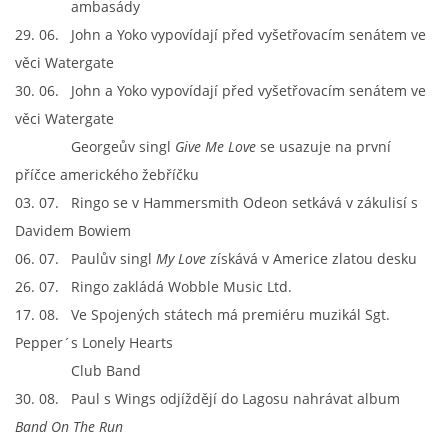
ambasády
29. 06. John a Yoko vypovídají před vyšetřovacím senátem ve
věci Watergate
30. 06. John a Yoko vypovídají před vyšetřovacím senátem ve
věci Watergate
Georgeův singl
Give Me Love
se usazuje na první
příčce amerického žebříčku
03. 07. Ringo se v Hammersmith Odeon setkává v zákulisí s
Davidem Bowiem
06. 07. Paulův singl
My Love
získává v Americe zlatou desku
26. 07. Ringo zakládá Wobble Music Ltd.
17. 08. Ve Spojených státech má premiéru muzikál Sgt.
Pepper´s Lonely Hearts
Club Band
30. 08. Paul s Wings odjíždějí do Lagosu nahrávat album
Band On The Run