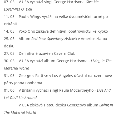
07. 05. V USA vychází singl George Harrisona
Give Me
Love/Miss O´Dell
11. 05. Paul s Wings vyráží na velké dvouměsíční turné po
Británii
14. 05. Yoko Ono získává definitivní opatrovnictví ke Kyoko
25. 05. Album
Red Rose Speedway
získává v Americe zlatou
desku
27. 05. Definitivně uzavřen Cavern Club
30. 05. V USA vychází album George Harrisona -
Living In The
Material World
31. 05. George s Patti se v Los Angeles účastní narozeninové
párty Johna Bonhama
01. 06. V Británii vychází singl Paula McCartneyho -
Live And
Let Die
/I Lie Around
V USA získává zlatou desku Georgeovo album
Living In
The Material World