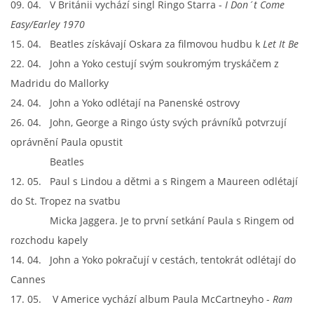
09. 04. V Británii vychází singl Ringo Starra -
I Don´t Come
Easy
/Earley 1970
DISKOGRAFIE - BOOTLEGY I
15. 04. Beatles získávají Oskara za filmovou hudbu k
Let It Be
22. 04. John a Yoko cestují svým soukromým tryskáčem z
DISKOGRAFIE - BOOTLEGY II
Madridu do Mallorky
24. 04. John a Yoko odlétají na Panenské ostrovy
DISKOGRAFIE - BOOTLEGY III
26. 04. John, George a Ringo ústy svých právníků potvrzují
oprávnění Paula opustit
DISKOGRAFIE - BOOTLEGY IV
Beatles
12. 05. Paul s Lindou a dětmi a s Ringem a Maureen odlétají
DISKOGRAFIE - BOOTLEGY V
do St. Tropez na svatbu
Micka Jaggera. Je to první setkání Paula s Ringem od
DISKOGRAFIE - BOOTLEGY VI
rozchodu kapely
14. 04. John a Yoko pokračují v cestách, tentokrát odlétají do
Cannes
DISKOGRAFIE - LP ROZHOVORY
17. 05. V Americe vychází album Paula McCartneyho -
Ram