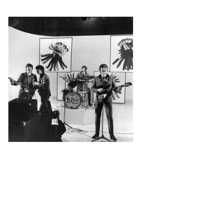
NAHRÁVACÍ FREKVENCE
NAHRÁVKY PODLE KÓDU
JOHN LENNON - SINGLY
JOHN LENNON - ALBA
JOHN LENNON - KONCERTY
PAUL MCCARTNEY - SINGLY
PAUL MCCARTNEY - SINGLY II
PAUL MCCARTNEY - SINGLY III