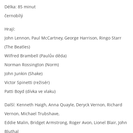
Délka: 85 minut
HISTORIE - ...PO BEATLES
černobílý
Hrají:
NÁSTROJE - LENNON
John Lennon, Paul McCartney, George Harrison, Ringo Starr
(The Beatles)
NÁSTROJE - LENNON II
Wilfred Brambell (Paulův děda)
Norman Rossington (Norm)
NÁSTROJE - MCCARTNEY
John Junkin (Shake)
Victor Spinetti (režisér)
NÁSTROJE - HARRISON
Patti Boyd (dívka ve vlaku)
NÁSTROJE - HARRISON II
Další: Kenneth Haigh, Anna Quayle, Deryck Vernon, Richard
Vernon, Michael Trubshave,
NÁSTROJE - RINGO STARR
Eddie Malin, Bridget Armstrong, Roger Avon, Lionel Blair, John
Bluthal