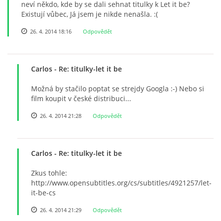
neví někdo, kde by se dali sehnat titulky k Let it be?
Existují vůbec, Já jsem je nikde nenašla. :(
26. 4. 2014 18:16
Odpovědět
Carlos
- Re: titulky-let it be
Možná by stačilo poptat se strejdy Googla :-) Nebo si
film koupit v české distribuci...
26. 4. 2014 21:28
Odpovědět
Carlos
- Re: titulky-let it be
Zkus tohle:
http://www.opensubtitles.org/cs/subtitles/4921257/let-
it-be-cs
26. 4. 2014 21:29
Odpovědět