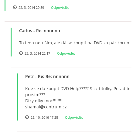
22. 3. 2014 20:59
Odpovědět
Carlos
- Re: nnnnnn
To teda netuším, ale dá se koupit na DVD za pár korun.
23. 3. 2014 22:17
Odpovědět
Petr
- Re: Re: nnnnnn
Kde se dá koupit DVD Help????? S cz titulky. Poradíte
prosím???
Díky díky moc!!!!!!!!
shamal@centrum.cz
25. 10. 2016 17:28
Odpovědět