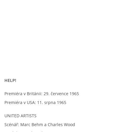
PAUL MCCARTNEY - ALBA
PAUL MCCARTNEY - KONCERTY
GEORGE HARRISON - SINGLY
GEORGE HARRISON - ALBA
HELP!
GEORGE HARRISON - KONCERTY
Premiéra v Británii: 29. července 1965
Premiéra v USA: 11. srpna 1965
RINGO STARR - SINGLY
UNITED ARTISTS
RINGO STARR - ALBA
Scénář: Marc Behm a Charles Wood