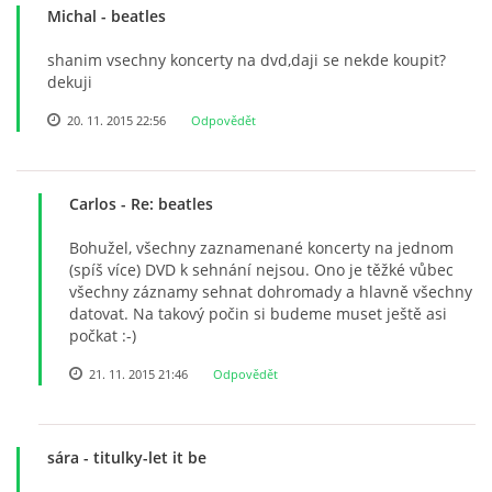
Michal
- beatles
shanim vsechny koncerty na dvd,daji se nekde koupit?
dekuji
20. 11. 2015 22:56
Odpovědět
Carlos
- Re: beatles
Bohužel, všechny zaznamenané koncerty na jednom
(spíš více) DVD k sehnání nejsou. Ono je těžké vůbec
všechny záznamy sehnat dohromady a hlavně všechny
datovat. Na takový počin si budeme muset ještě asi
počkat :-)
21. 11. 2015 21:46
Odpovědět
sára
- titulky-let it be