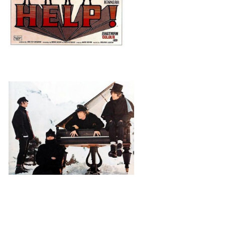
SPOLUPRÁCE NA JINÝCH PROJEKTECH
VIDEA
JMENNÝ SLOVNÍK
AUKCE BEATLESOVSKÝCH PŘEDMĚTŮ
ZDROJE
BAZAR
DISKUZE