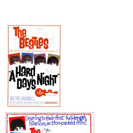
NÁSTROJE - ZESILOVAČE/KOMBA
NÁSTROJE - PEDÁLY
OBLEČENÍ
PODPISY
AUTOMOBILY
DISKOGRAFIE - SINGLY ŘADOVÉ
DISKOGRAFIE - SINGLY VÁNOČNÍ
DISKOGRAFIE - SINGLY DALŠÍ