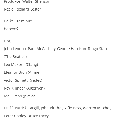
Produkce: Walter Shenson
Režie: Richard Lester
SKLADBY + INFO + AKORDY
Délka: 92 minut
FILMY
barevný
Hrají:
BEATLES MONTHLY BOOK
John Lennon, Paul McCartney, George Harrison, Ringo Starr
(The Beatles)
KNIHY O BEATLES
Leo McKern (Clang)
Eleanor Bron (Ahme)
KNIHY O BEATLES II
Victor Spinetti (vědec)
Roy Kinnear (Algernon)
KALENDÁŘ 1960-62
Mal Evans (plavec)
KALENDÁŘ 1963-64
Další: Patrick Cargill, John Bluthal, Alfie Bass, Warren Mitchel,
Peter Copley, Bruce Lacey