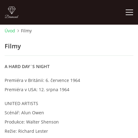
Úvod
Filmy
FOTOALBUM
Filmy
ÚVOD
A HARD DAY´S NIGHT
HISTORIE - JAK TO ZAČALO
Premiéra v Británii: 6. července 1964
Premiéra v USA: 12. srpna 1964
HISTORIE - BEATLEMANIE
UNITED ARTISTS
HISTORIE - SERŽANT PEPŘ
Scénář: Alun Owen
Produkce: Walter Shenson
Režie: Richard Lester
HISTORIE - KONEC LEGENDY