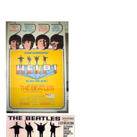
KALENDÁŘ 1965-66
KALENDÁŘ 1967-68
KALENDÁŘ 1969 - 70
KALENDÁŘ 1971 - 79
KALENDÁŘ 1980 -
KONCERTY 1957 - 1964
KONCERTY 1965 - 1969
FOTO - JAK ŠEL ČAS