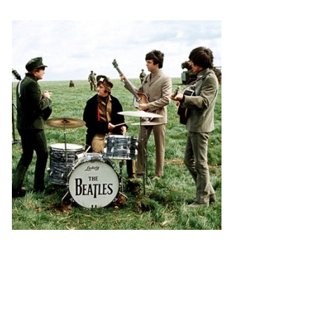
KNIHA NÁVŠTĚV
© 2026 eStránky.cz
|
RSS
|
Aktualizováno: 5. 8. 2026
|
Nahoru ↑