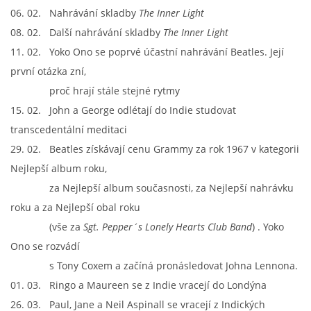
06. 02. Nahrávání skladby
The Inner Light
08. 02. Další nahrávání skladby
The Inner Light
11. 02. Yoko Ono se poprvé účastní nahrávání Beatles. Její
první otázka zní,
proč hrají stále stejné rytmy
15. 02. John a George odlétají do Indie studovat
transcedentální meditaci
29. 02. Beatles získávají cenu Grammy za rok 1967 v kategorii
Nejlepší album roku,
za Nejlepší album současnosti, za Nejlepší nahrávku
roku a za Nejlepší obal roku
(vše za
Sgt. Pepper´s Lonely Hearts Club Band
) . Yoko
Ono se rozvádí
s Tony Coxem a začíná pronásledovat Johna Lennona.
01. 03. Ringo a Maureen se z Indie vracejí do Londýna
26. 03. Paul, Jane a Neil Aspinall se vracejí z Indických