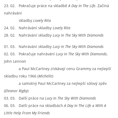
23. 02. Pokračuje práce na skladbě
A Day In The Life
. Začíná
nahrávání
DISKOGRAFIE - EP
skladby
Lovely Rita
24. 02. Nahrávání skladby
Lovely Rita
DISKOGRAFIE - EP II
28. 02. Nahrávání skladby
Lucy In The Sky With Diamonds
01. 03. Nahrávání skladby
Lucy In The Sky With Diamonds
DISKOGRAFIE - EP III
02. 03. Pokračuje nahrávání
Lucy In The Sky With Diamonds
,
John Lennon
DISKOGRAFIE - ALBA ŘADOVÁ
a Paul McCartney získávají cenu Grammy za nejlepší
skladbu roku 1966 (
Michelle
)
DISKOGRAFIE - ALBA JINÁ
a samotný Paul McCartney za nejlepší sólový zpěv
(
Eleanor Rigby
)
DISKOGRAFIE - ALBA RARITY
03. 03. Další práce na
Lucy In The Sky With Diamonds
06. 03. Další práce na skladbách
A Day In The Life
a
W
ith A
DISKOGRAFIE - ALBA RARITY II
Little Help From My Friends