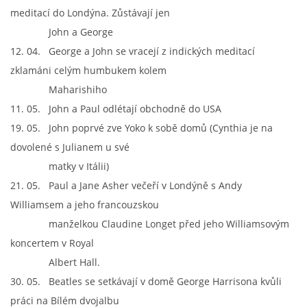
meditací do Londýna. Zůstávají jen
John a George
12. 04. George a John se vracejí z indických meditací
zklamáni celým humbukem kolem
Maharishiho
11. 05. John a Paul odlétají obchodně do USA
19. 05. John poprvé zve Yoko k sobě domů (Cynthia je na
dovolené s Julianem u své
matky v Itálii)
21. 05. Paul a Jane Asher večeří v Londýně s Andy
Williamsem a jeho francouzskou
manželkou Claudine Longet před jeho Williamsovým
koncertem v Royal
Albert Hall.
30. 05. Beatles se setkávají v domě George Harrisona kvůli
práci na Bílém dvojalbu