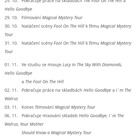
25. 10. Pokračuje práce na skladbách
The Fool On The Hill
a
Hello Goodbye
29. 10. Filmování
Magical Mystery Tour
30. 10. Natáčení scény
Fool On The Hill
k filmu
Magical Mystery
Tour
31. 10. Natáčení scény
Fool On The Hill
k filmu
Magical Mystery
Tour
01. 11. Ve studiu se mixuje
Lucy In The Sky With Diamonds,
Hello Goodbye
a
The Fool On The Hill
02. 11. Pokračuje práce na skladbách
Hello Goodbye
a
I´m The
Walrus
03. 11. Konec filmování
Magical Mystery Tour
06. 11. Pokračuje mixování skladeb
Hello Goodbye, I´m The
Walrus, Your Mother
Should Know a Magical Mystery Tour