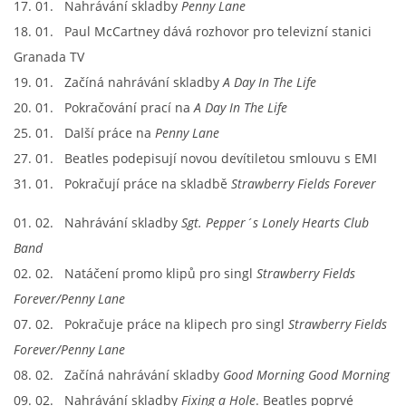
17. 01. Nahrávání skladby
Penny Lane
18. 01. Paul McCartney dává rozhovor pro televizní stanici
HISTORIE - ...PO BEATLES
Granada TV
19. 01. Začíná nahrávání skladby
A Day In The Life
NÁSTROJE - LENNON
20. 01. Pokračování prací na
A Day In The Life
25. 01. Další práce na
Penny Lane
NÁSTROJE - LENNON II
27. 01. Beatles podepisují novou devítiletou smlouvu s EMI
31. 01. Pokračují práce na skladbě
Strawberry Fields Forever
NÁSTROJE - MCCARTNEY
01. 02. Nahrávání skladby
Sgt. Pepper´s Lonely Hearts Club
Band
NÁSTROJE - HARRISON
02. 02. Natáčení promo klipů pro singl
Strawberry Fields
Forever/Penny Lane
NÁSTROJE - HARRISON II
07. 02. Pokračuje práce na klipech pro singl
Strawberry Fields
Forever/Penny Lane
NÁSTROJE - RINGO STARR
08. 02. Začíná nahrávání skladby
Good Morning Good Morning
09. 02. Nahrávání skladby
Fixing a Hole
. Beatles poprvé