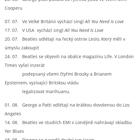
Cooperu
KNIHA NÁVŠTĚV
07. 07. Ve Velké Británii vychází singl
All You Need Is Love
17. 07. V USA vychází singl
All You Need Is Love
20. 07. Beatles odlétají na řecký ostrov Leslo, který měli v
© 2026 eStránky.cz
|
RSS
|
Aktualizováno: 5. 8. 2026
|
Nahoru ↑
úmyslu zakoupit
24. 07. Beatles se objevili na obálce magazínu Life. V London
Times vyšel inzerát
podepsaný všemi čtyřmi Brouky a Brianem
Epsteinem, vyzívající Britskou vládu
legalizovat marihuanu.
01. 08. George a Patti odlétají na krátkou dovolenou do Los
Angeles
14. 08. Beatles ve studiích EMI v Londýně nahrávají skladbu
Yer Blues
18. 08. Ringovi se narodil druhý syn Jason