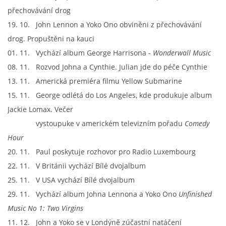
přechovávání drog
19. 10. John Lennon a Yoko Ono obviněni z přechovávání
drog. Propuštěni na kauci
01. 11. Vychází album George Harrisona -
Wonderwall Music
08. 11. Rozvod Johna a Cynthie. Julian jde do péče Cynthie
13. 11. Americká premiéra filmu Yellow Submarine
15. 11. George odlétá do Los Angeles, kde produkuje album
Jackie Lomax. Večer
vystoupuke v americkém televizním pořadu
Comedy
Hour
20. 11. Paul poskytuje rozhovor pro Radio Luxembourg
22. 11. V Británii vychází Bílé dvojalbum
25. 11. V USA vychází Bílé dvojalbum
29. 11. Vychází album Johna Lennona a Yoko Ono
Unfinished
Music No 1: Two Virgins
11. 12. John a Yoko se v Londýně zúčastní natáčení