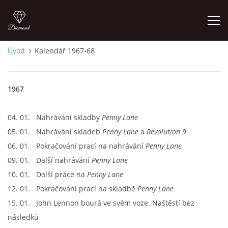
Úvod
Kalendář 1967-68
FOTOALBUM
1967
ÚVOD
04. 01. Nahrávání skladby
Penny Lane
HISTORIE - JAK TO ZAČALO
05. 01. Nahrávání skladeb
Penny Lane
a
Revolution 9
06. 01. Pokračování prací na nahrávání
Penny Lane
HISTORIE - BEATLEMANIE
09. 01. Další nahrávání
Penny Lane
10. 01. Další práce na
Penny Lane
HISTORIE - SERŽANT PEPŘ
12. 01. Pokračování prací na skladbě
Penny Lane
15. 01. John Lennon bourá ve svém voze. Naštěstí bez
HISTORIE - KONEC LEGENDY
následků