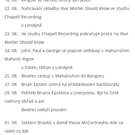
22. 08. Nahrávání skladby
Your Mother Should Know
ve studiu
Chapell Recording
v Londýně
23. 08. Ve studiu Chapell Recording pokračuje práce na
Your
Mother Should Know
24. 08. John, Paul a George se poprvé setkávají s maharishim
Mahesh Yogim
v hotelu Hilton v Londýně
25. 08. Beatles cestují s Maharishim do Bangoru
27. 08. Brian Epsten umírá na předávkování barbituráty
29. 08. Pohřeb Briana Epsteina v Liverpoolu. Byl to čistě
rodinný obřad a ani
Beatles nebyli pozváni
01. 09. Setkání Brouků v domě Paula McCartneyho, kde se
radili co dál