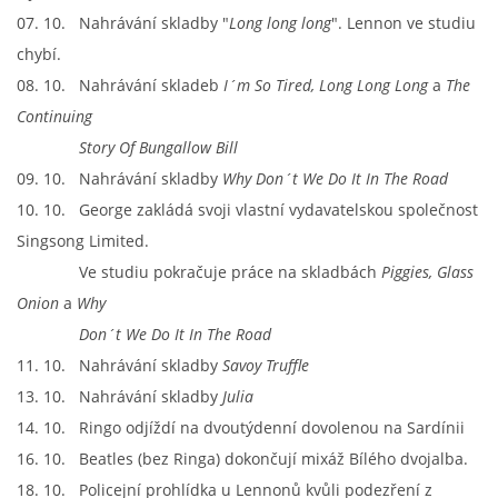
07. 10. Nahrávání skladby "
Long long long
". Lennon ve studiu
chybí.
08. 10. Nahrávání skladeb
I´m So Tired, Long Long Long
a
The
Continuing
Story Of Bungallow Bill
09. 10. Nahrávání skladby
Why Don´t We Do It In The Road
10. 10. George zakládá svoji vlastní vydavatelskou společnost
Singsong Limited.
Ve studiu pokračuje práce na skladbách
Piggies, Glass
Onion
a
Why
Don´t We Do It In The Road
11. 10. Nahrávání skladby
Savoy Truffle
13. 10. Nahrávání skladby
Julia
14. 10. Ringo odjíždí na dvoutýdenní dovolenou na Sardínii
16. 10. Beatles (bez Ringa) dokončují mixáž Bílého dvojalba.
18. 10. Policejní prohlídka u Lennonů kvůli podezření z