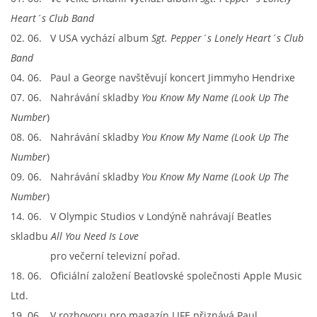
KALENDÁŘ 1965-66
Heart´s Club Band
02. 06. V USA vychází album
Sgt. Pepper´s Lonely Heart´s Club
KALENDÁŘ 1967-68
Band
04. 06. Paul a George navštěvují koncert Jimmyho Hendrixe
KALENDÁŘ 1969 - 70
07. 06. Nahrávání skladby
You Know My Name (Look Up The
Number
)
08. 06. Nahrávání skladby
You Know My Name (Look Up The
KALENDÁŘ 1971 - 79
Number
)
09. 06. Nahrávání skladby
You Know My Name (Look Up The
KALENDÁŘ 1980 -
Number
)
14. 06. V Olympic Studios v Londýně nahrávají Beatles
KONCERTY 1957 - 1964
skladbu
All You Need Is Love
pro večerní televizní pořad.
KONCERTY 1965 - 1969
18. 06. Oficiální založení Beatlovské společnosti Apple Music
Ltd.
FOTO - JAK ŠEL ČAS
19. 06. V rozhovoru pro magazín LIFE přiznává Paul