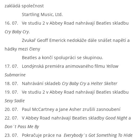
zakládá společnost
Startling Music, Ltd.
16. 07. Ve studiu 2 v Abbey Road nahrávají Beatles skladbu
Cry Baby Cry
.
Zvukař Geoff Emerick nedokáže dále snášet napětí a
hádky mezi členy
Beatles a končí spolupráci se skupinou.
17. 07. Londýnská premiéra animovaného filmu
Yellow
Submarine
18. 07. Nahrávání skladeb
Cry Baby Cry
a
Helter Skelter
19. 07. Ve studiu 2 v Abbey Road nahrávají Beatles skladbu
Sexy Sadie
20. 07. Paul McCartney a Jane Asher zrušili zasnoubení
22. 07. V Abbey Road nahrávají Beatles skladby
Good Night
a
Don´t Pass Me By
23. 07. Pokračuje práce na
Everybody´s Got Something To Hide