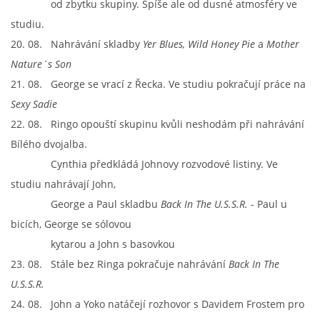
od zbytku skupiny. Spíše ale od dusné atmosféry ve
studiu.
20. 08. Nahrávání skladby
Yer Blues, Wild Honey Pie
a
Mother
Nature´s Son
21. 08. George se vrací z Řecka. Ve studiu pokračují práce na
Sexy Sadie
22. 08. Ringo opouští skupinu kvůli neshodám při nahrávání
Bílého dvojalba.
Cynthia předkládá Johnovy rozvodové listiny. Ve
studiu nahrávají John,
George a Paul skladbu
Back In The U.S.S.R.
- Paul u
bicích, George se sólovou
kytarou a John s basovkou
23. 08. Stále bez Ringa pokračuje nahrávání
Back In The
U.S.S.R.
24. 08. John a Yoko natáčejí rozhovor s Davidem Frostem pro