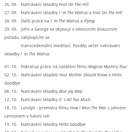
26. 09. Nahrávání skladby
Fool On The Hill
27. 09. Nahrávání skladby
I´m The Walrus
a
Fool On The Hill
28. 09. Další práce na
I´m The Walrus
a
Flying
29. 09. John a George se objevují v televizním diskuzním
pořadu, zabývajícím se
transcedentální meditací. Později večer nahrávání
skladby
I´m The Walrus
01. 10. Pokračují práce na natáčení filmu
Magical Mystery Tour
02. 10. Nahrávání skladeb
Your Mother Should Know
a
Hello
Goodbye
06. 10. Nahrávání skladby
Blue Jay Way
12. 10. Nahrávání skladby
It´s All Too Much
18. 10. Londýn - premiéra filmu
How I Won The War
s Johnem
Lennonem v halvní roli
19. 10. Nahrávání skladby
Hello Goodbye