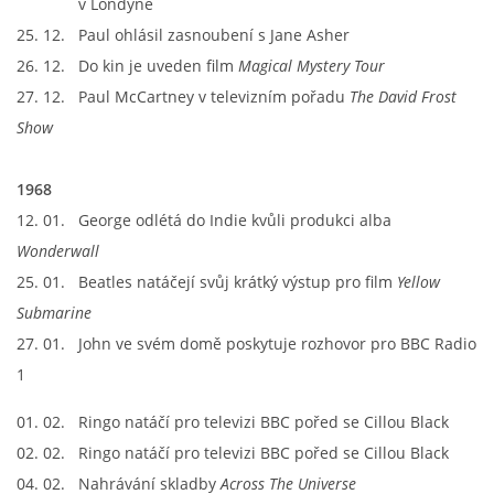
v Londýně
25. 12. Paul ohlásil zasnoubení s Jane Asher
26. 12. Do kin je uveden film
Magical Mystery Tour
27. 12. Paul McCartney v televizním pořadu
The David Frost
Show
1968
12. 01. George odlétá do Indie kvůli produkci alba
Wonderwall
25. 01. Beatles natáčejí svůj krátký výstup pro film
Yellow
Submarine
27. 01. John ve svém domě poskytuje rozhovor pro BBC Radio
1
01. 02. Ringo natáčí pro televizi BBC pořed se Cillou Black
02. 02. Ringo natáčí pro televizi BBC pořed se Cillou Black
04. 02. Nahrávání skladby
Across The Universe