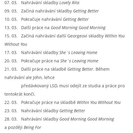
07. 03. Nahrávání skladby
Lovely Rita
09. 03. Začíná nahrávání skladby
Getting Better
DISKOGRAFIE - BOOTLEGY I
10. 03. Pokračuje nahrávání
Getting Better
13. 03. Další práce na
Good Morning Good Morning
DISKOGRAFIE - BOOTLEGY II
15. 03. Začíná nahrávání další Georgeovi skladby
Within You
Without You
DISKOGRAFIE - BOOTLEGY III
17. 03. Nahrávání skladby
She´s Leaving Home
20. 03. Pokračuje práce na
She´s Leaving Home
DISKOGRAFIE - BOOTLEGY IV
21. 03. Další práce na skladbě
Getting Better
. Během
nahrávání ale John, lehce
DISKOGRAFIE - BOOTLEGY V
předávkovaný LSD, musí odejít ze studia a práce pro
tentokrát končí.
DISKOGRAFIE - BOOTLEGY VI
22. 03. Pokračuje práce na skladbě
Within You Without You
23. 03. Nahrávání skladby
Getting Better
28. 03. Nahrávání skladby
Good Morning Good Morning
DISKOGRAFIE - LP ROZHOVORY
a
později
Being For