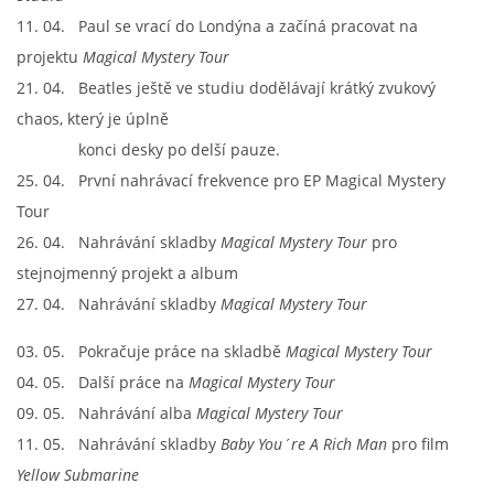
11. 04. Paul se vrací do Londýna a začíná pracovat na
projektu
Magical Mystery Tour
PAUL MCCARTNEY - ALBA
21. 04. Beatles ještě ve studiu dodělávají krátký zvukový
chaos, který je úplně
PAUL MCCARTNEY - KONCERTY
konci desky po delší pauze.
25. 04. První nahrávací frekvence pro EP Magical Mystery
GEORGE HARRISON - SINGLY
Tour
26. 04. Nahrávání skladby
Magical Mystery Tour
pro
GEORGE HARRISON - ALBA
stejnojmenný projekt a album
27. 04. Nahrávání skladby
Magical Mystery Tour
GEORGE HARRISON - KONCERTY
03. 05. Pokračuje práce na skladbě
Magical Mystery Tour
04. 05. Další práce na
Magical Mystery Tour
RINGO STARR - SINGLY
09. 05. Nahrávání alba
Magical Mystery Tour
11. 05. Nahrávání skladby
Baby You´re A Rich Man
pro film
RINGO STARR - ALBA
Yellow Submarine