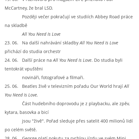
McCartney, že bral LSD.
Později večer pokračují ve studiích Abbey Road práce
SPOLUPRÁCE NA JINÝCH PROJEKTECH
na skladbě
All You Need Is Love
VIDEA
23. 06. Na další nahrávání skladby
All You Need Is Love
přichází do studia orchestr
JMENNÝ SLOVNÍK
24. 06. Další práce na
All You Need Is Love
. Do studia byli
tentokrát vpuštěni
AUKCE BEATLESOVSKÝCH PŘEDMĚTŮ
novináři, fotografové a filmaři.
25. 06. Beatles živě v televizním pořadu Our World hrají
All
ZDROJE
You Need Is Love.
Část hudebního doprovodu je z playbacku, ale zpěv,
BAZAR
kytara, basovka a bicí
jsou "živě". Pořad sleduje přes satelit 400 milionů lidí
po celém světě.
DISKUZE
28. 06. George platí pokutu za rychlou jízdu ve svém Mini