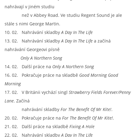
NÁSTROJE - ZESILOVAČE/KOMBA
nahrávají v jiném studiu
než v Abbey Road. Ve studiu Regent Sound je ale
stále s nimi George Martin.
NÁSTROJE - PEDÁLY
10. 02. Nahrávání skladby
A Day In The Life
13. 02. Nahrávání skladby
A Day In The Life
a začíná
OBLEČENÍ
nahrávání Georgeovi písně
Only A Northern Song
PODPISY
14. 02. Další práce na
Only A Northern Song
16. 02. Pokračuje práce na skladbě
Good Morning Good
AUTOMOBILY
Morning
17. 02. V Británii vychází singl
Strawberry Fields Forever/Penny
DISKOGRAFIE - SINGLY ŘADOVÉ
Lane
. Začíná
nahrávání skladby
For The Benefit Of Mr Kite!
.
DISKOGRAFIE - SINGLY VÁNOČNÍ
20. 02. Pokračuje práce na
For The Benefit Of Mr Kite!
.
21. 02. Další práce na skladbě
Fixing A Hole
22. 02. Nahrávání skladby
A Day In The Life
DISKOGRAFIE - SINGLY DALŠÍ