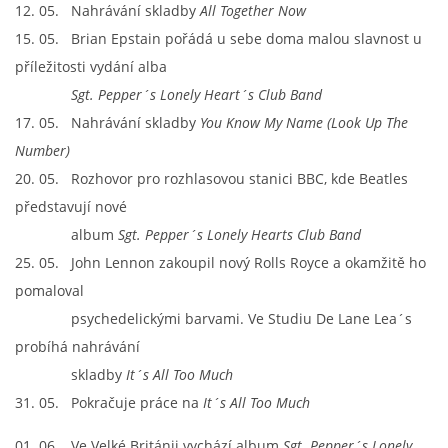
12. 05. Nahrávání skladby
All Together Now
SKLADBY + INFO + AKORDY
15. 05. Brian Epstain pořádá u sebe doma malou slavnost u
příležitosti vydání alba
Sgt. Pepper´s Lonely Heart´s Club Band
FILMY
17. 05. Nahrávání skladby
You Know My Name (Look Up The
Number)
BEATLES MONTHLY BOOK
20. 05. Rozhovor pro rozhlasovou stanici BBC, kde Beatles
představují nové
KNIHY O BEATLES
album
Sgt. Pepper´s Lonely Hearts Club Band
25. 05. John Lennon zakoupil nový Rolls Royce a okamžitě ho
KNIHY O BEATLES II
pomaloval
psychedelickými barvami. Ve Studiu De Lane Lea´s
KALENDÁŘ 1960-62
probíhá nahrávání
skladby
It´s All Too Much
KALENDÁŘ 1963-64
31. 05. Pokračuje práce na
It´s All Too Much
01. 06. Ve Velké Británii vychází album
Sgt. Pepper´s Lonely