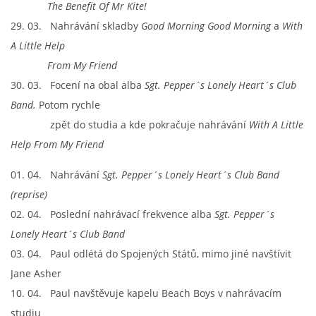
The Benefit
Of Mr Kite!
NAHRÁVACÍ FREKVENCE
29. 03. Nahrávání skladby
Good Morning Good Morning
a
With
A Little Help
NAHRÁVKY PODLE KÓDU
From My Friend
30. 03. Focení na obal alba
Sgt. Pepper´s Lonely Heart´s Club
JOHN LENNON - SINGLY
Band.
Potom rychle
zpět do studia a kde pokračuje nahrávání
With A Little
JOHN LENNON - ALBA
Help From My Friend
01. 04. Nahrávání
Sgt. Pepper´s Lonely Heart´s Club Band
JOHN LENNON - KONCERTY
(reprise)
02. 04. Poslední nahrávací frekvence alba
Sgt. Pepper´s
PAUL MCCARTNEY - SINGLY
Lonely Heart´s Club Band
03. 04. Paul odlétá do Spojených Států, mimo jiné navštívit
PAUL MCCARTNEY - SINGLY II
Jane Asher
10. 04. Paul navštěvuje kapelu Beach Boys v nahrávacím
PAUL MCCARTNEY - SINGLY III
studiu