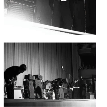
HISTORIE - ...PO BEATLES
NÁSTROJE - LENNON
NÁSTROJE - LENNON II
NÁSTROJE - MCCARTNEY
NÁSTROJE - HARRISON
NÁSTROJE - HARRISON II
NÁSTROJE - RINGO STARR