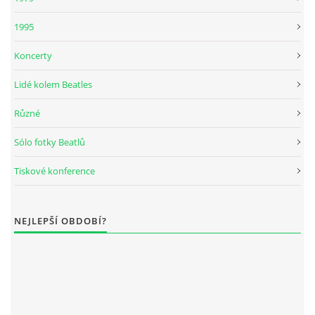
KALENDÁŘ 1965-66
1995
KALENDÁŘ 1967-68
Koncerty
Lidé kolem Beatles
KALENDÁŘ 1969 - 70
Různé
KALENDÁŘ 1971 - 79
Sólo fotky Beatlů
Tiskové konference
KALENDÁŘ 1980 -
NEJLEPŠÍ OBDOBÍ?
KONCERTY 1957 - 1964
KONCERTY 1965 - 1969
FOTO - JAK ŠEL ČAS