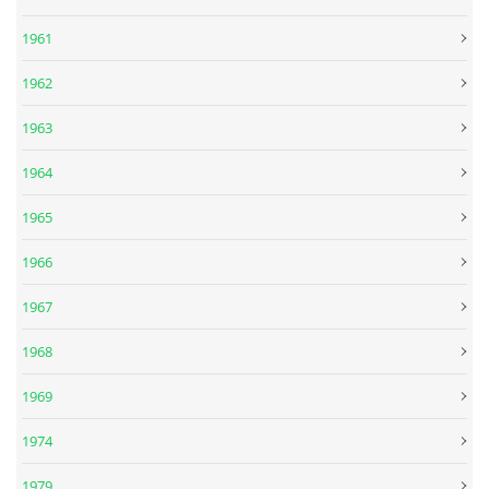
1961
SKLADBY + INFO + AKORDY
1962
FILMY
1963
BEATLES MONTHLY BOOK
1964
1965
KNIHY O BEATLES
1966
KNIHY O BEATLES II
1967
1968
KALENDÁŘ 1960-62
1969
KALENDÁŘ 1963-64
1974
1979