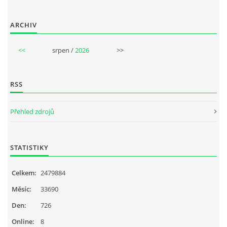
ARCHIV
SPOLUPRÁCE NA JINÝCH PROJEKTECH
<<
srpen /
2026
>>
VIDEA
RSS
JMENNÝ SLOVNÍK
Přehled zdrojů
AUKCE BEATLESOVSKÝCH PŘEDMĚTŮ
STATISTIKY
ZDROJE
Celkem:
2479884
BAZAR
Měsíc:
33690
Den:
726
DISKUZE
Online:
8