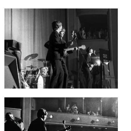
NÁSTROJE - ZESILOVAČE/KOMBA
NÁSTROJE - PEDÁLY
OBLEČENÍ
PODPISY
AUTOMOBILY
DISKOGRAFIE - SINGLY ŘADOVÉ
DISKOGRAFIE - SINGLY VÁNOČNÍ
DISKOGRAFIE - SINGLY DALŠÍ