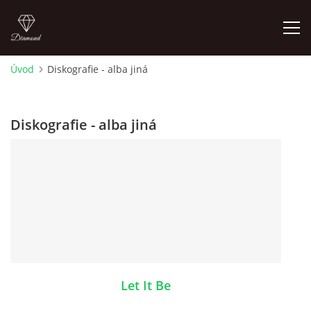
Úvod
Diskografie - alba jiná
FOTOALBUM
Diskografie - alba jiná
ÚVOD
HISTORIE - JAK TO ZAČALO
HISTORIE - BEATLEMANIE
HISTORIE - SERŽANT PEPŘ
Let It Be
HISTORIE - KONEC LEGENDY