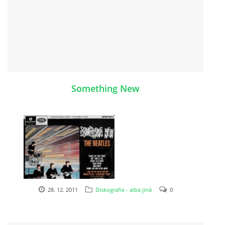
KALENDÁŘ 1965-66
KALENDÁŘ 1967-68
KALENDÁŘ 1969 - 70
Something New
KALENDÁŘ 1971 - 79
KALENDÁŘ 1980 -
KONCERTY 1957 - 1964
28. 12. 2011
Diskografie - alba jiná
0
KONCERTY 1965 - 1969
FOTO - JAK ŠEL ČAS