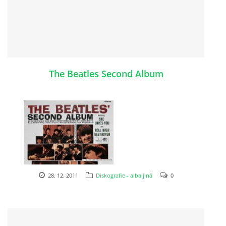
SKLADBY + INFO + AKORDY
FILMY
The Beatles Second Album
BEATLES MONTHLY BOOK
KNIHY O BEATLES
KNIHY O BEATLES II
KALENDÁŘ 1960-62
28. 12. 2011
Diskografie - alba jiná
0
KALENDÁŘ 1963-64