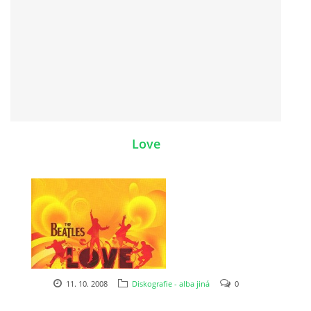
SPOLUPRÁCE NA JINÝCH PROJEKTECH
VIDEA
JMENNÝ SLOVNÍK
Love
AUKCE BEATLESOVSKÝCH PŘEDMĚTŮ
ZDROJE
BAZAR
11. 10. 2008
Diskografie - alba jiná
0
DISKUZE