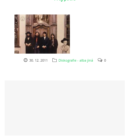
NÁSTROJE - ZESILOVAČE/KOMBA
NÁSTROJE - PEDÁLY
OBLEČENÍ
30. 12. 2011
Diskografie - alba jiná
0
PODPISY
AUTOMOBILY
DISKOGRAFIE - SINGLY ŘADOVÉ
DISKOGRAFIE - SINGLY VÁNOČNÍ
DISKOGRAFIE - SINGLY DALŠÍ