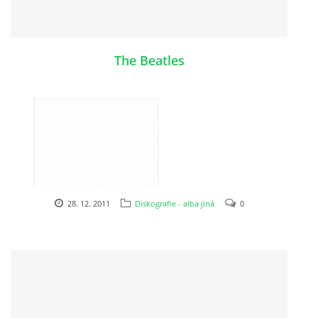
NAHRÁVACÍ FREKVENCE
NAHRÁVKY PODLE KÓDU
The Beatles
JOHN LENNON - SINGLY
JOHN LENNON - ALBA
JOHN LENNON - KONCERTY
28. 12. 2011
Diskografie - alba jiná
0
PAUL MCCARTNEY - SINGLY
PAUL MCCARTNEY - SINGLY II
PAUL MCCARTNEY - SINGLY III