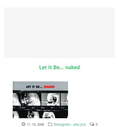
KNIHA NÁVŠTĚV
© 2026 eStránky.cz
|
RSS
|
Aktualizováno: 5. 8. 2026
|
Nahoru ↑
Let It Be... naked
11. 10. 2008
Diskografie - alba jiná
0