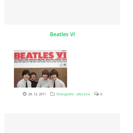
PAUL MCCARTNEY - ALBA
Beatles VI
PAUL MCCARTNEY - KONCERTY
GEORGE HARRISON - SINGLY
GEORGE HARRISON - ALBA
GEORGE HARRISON - KONCERTY
28. 12. 2011
Diskografie - alba jiná
0
RINGO STARR - SINGLY
RINGO STARR - ALBA