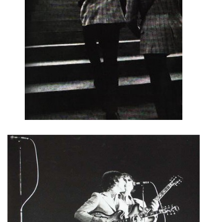
HISTORIE - ...PO BEATLES
NÁSTROJE - LENNON
NÁSTROJE - LENNON II
NÁSTROJE - MCCARTNEY
NÁSTROJE - HARRISON
NÁSTROJE - HARRISON II
NÁSTROJE - RINGO STARR