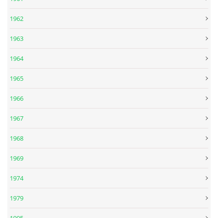
SKLADBY + INFO + AKORDY
1962
1963
FILMY
1964
BEATLES MONTHLY BOOK
1965
1966
KNIHY O BEATLES
1967
KNIHY O BEATLES II
1968
1969
KALENDÁŘ 1960-62
1974
KALENDÁŘ 1963-64
1979
1995