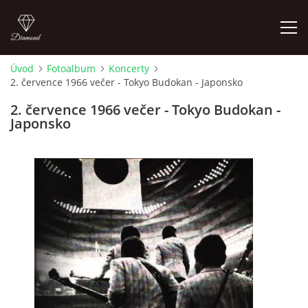
Úvod
Fotoalbum
Koncerty
2. července 1966 večer - Tokyo Budokan - Japonsko
FOTOALBUM
2. července 1966 večer - Tokyo Budokan -
Japonsko
ÚVOD
HISTORIE - JAK TO ZAČALO
HISTORIE - BEATLEMANIE
HISTORIE - SERŽANT PEPŘ
HISTORIE - KONEC LEGENDY