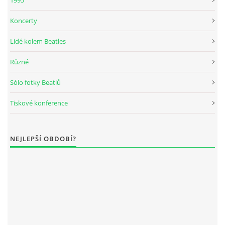
KALENDÁŘ 1965-66
Koncerty
KALENDÁŘ 1967-68
Lidé kolem Beatles
Různé
KALENDÁŘ 1969 - 70
Sólo fotky Beatlů
KALENDÁŘ 1971 - 79
Tiskové konference
KALENDÁŘ 1980 -
NEJLEPŠÍ OBDOBÍ?
KONCERTY 1957 - 1964
KONCERTY 1965 - 1969
FOTO - JAK ŠEL ČAS