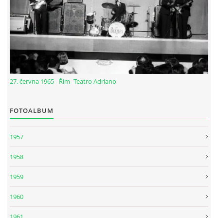
PAUL MCCARTNEY - ALBA
PAUL MCCARTNEY - KONCERTY
27. června 1965 - Řím- Teatro Adriano
GEORGE HARRISON - SINGLY
FOTOALBUM
GEORGE HARRISON - ALBA
1957
GEORGE HARRISON - KONCERTY
1958
RINGO STARR - SINGLY
1959
1960
RINGO STARR - ALBA
1961