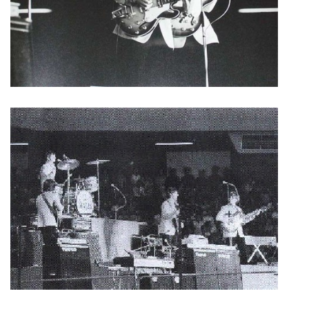
NÁSTROJE - ZESILOVAČE/KOMBA
NÁSTROJE - PEDÁLY
OBLEČENÍ
PODPISY
AUTOMOBILY
DISKOGRAFIE - SINGLY ŘADOVÉ
DISKOGRAFIE - SINGLY VÁNOČNÍ
DISKOGRAFIE - SINGLY DALŠÍ