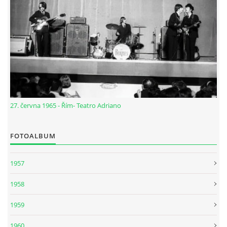
NÁSTROJE - ZESILOVAČE/KOMBA
NÁSTROJE - PEDÁLY
OBLEČENÍ
PODPISY
27. června 1965 - Řím- Teatro Adriano
AUTOMOBILY
FOTOALBUM
1957
DISKOGRAFIE - SINGLY ŘADOVÉ
1958
DISKOGRAFIE - SINGLY VÁNOČNÍ
1959
DISKOGRAFIE - SINGLY DALŠÍ
1960