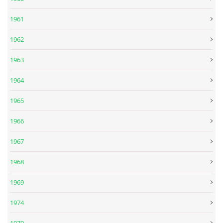
1961
DISKOGRAFIE - EP
1962
DISKOGRAFIE - EP II
1963
1964
DISKOGRAFIE - EP III
1965
DISKOGRAFIE - ALBA ŘADOVÁ
1966
1967
DISKOGRAFIE - ALBA JINÁ
1968
DISKOGRAFIE - ALBA RARITY
1969
1974
DISKOGRAFIE - ALBA RARITY II