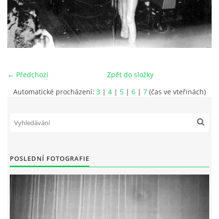
HISTORIE - ...PO BEATLES
NÁSTROJE - LENNON
← Předchozí
Zpět do složky
NÁSTROJE - LENNON II
Automatické procházení:
3
|
4
|
5
|
6
|
7
(čas ve vteřinách)
NÁSTROJE - MCCARTNEY
NÁSTROJE - HARRISON
POSLEDNÍ FOTOGRAFIE
NÁSTROJE - HARRISON II
NÁSTROJE - RINGO STARR