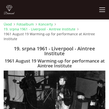
Úvod
Fotoalbum
Koncerty
19. srpna 1961 - Liverpool - Aintree Institute
FOTOALBUM
1961 August 19 Warming-up for performance at Aintree
Institute
ÚVOD
19. srpna 1961 - Liverpool - Aintree
Institute
HISTORIE - JAK TO ZAČALO
1961 August 19 Warming-up for performance at
Aintree Institute
HISTORIE - BEATLEMANIE
HISTORIE - SERŽANT PEPŘ
HISTORIE - KONEC LEGENDY