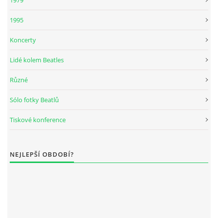
1979
DISKOGRAFIE - BOOTLEGY I
1995
Koncerty
DISKOGRAFIE - BOOTLEGY II
Lidé kolem Beatles
DISKOGRAFIE - BOOTLEGY III
Různé
Sólo fotky Beatlů
DISKOGRAFIE - BOOTLEGY IV
Tiskové konference
DISKOGRAFIE - BOOTLEGY V
NEJLEPŠÍ OBDOBÍ?
DISKOGRAFIE - BOOTLEGY VI
DISKOGRAFIE - LP ROZHOVORY