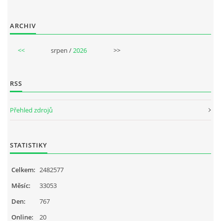
NAHRÁVACÍ FREKVENCE
ARCHIV
NAHRÁVKY PODLE KÓDU
<<
srpen /
2026
>>
JOHN LENNON - SINGLY
RSS
JOHN LENNON - ALBA
Přehled zdrojů
JOHN LENNON - KONCERTY
STATISTIKY
PAUL MCCARTNEY - SINGLY
Celkem:
2482577
Měsíc:
33053
PAUL MCCARTNEY - SINGLY II
Den:
767
Online:
20
PAUL MCCARTNEY - SINGLY III