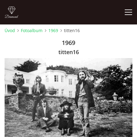
Úvod
Fotoalbum
1969
titten16
FOTOALBUM
1969
titten16
ÚVOD
HISTORIE - JAK TO ZAČALO
HISTORIE - BEATLEMANIE
HISTORIE - SERŽANT PEPŘ
HISTORIE - KONEC LEGENDY