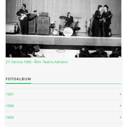
NÁSTROJE - ZESILOVAČE/KOMBA
NÁSTROJE - PEDÁLY
OBLEČENÍ
PODPISY
27. června 1965 - Řím- Teatro Adriano
AUTOMOBILY
FOTOALBUM
DISKOGRAFIE - SINGLY ŘADOVÉ
1957
1958
DISKOGRAFIE - SINGLY VÁNOČNÍ
1959
DISKOGRAFIE - SINGLY DALŠÍ