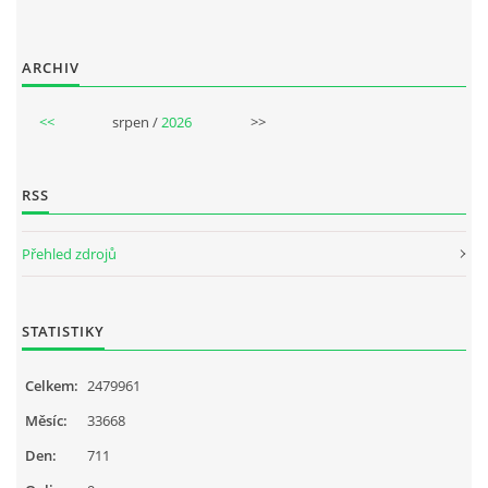
NAHRÁVACÍ FREKVENCE
ARCHIV
NAHRÁVKY PODLE KÓDU
<<
srpen /
2026
>>
JOHN LENNON - SINGLY
RSS
JOHN LENNON - ALBA
Přehled zdrojů
JOHN LENNON - KONCERTY
STATISTIKY
PAUL MCCARTNEY - SINGLY
Celkem:
2479961
PAUL MCCARTNEY - SINGLY II
Měsíc:
33668
Den:
711
PAUL MCCARTNEY - SINGLY III