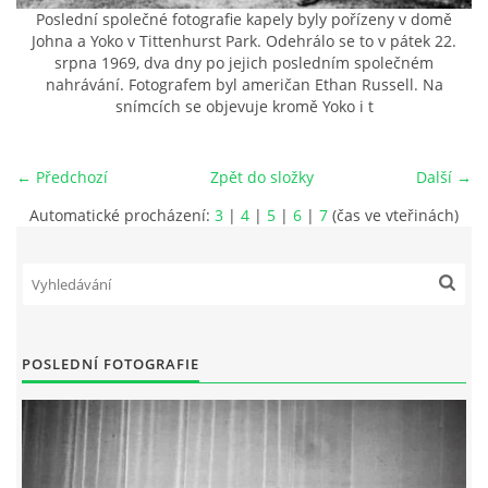
Poslední společné fotografie kapely byly pořízeny v domě
Johna a Yoko v Tittenhurst Park. Odehrálo se to v pátek 22.
HISTORIE - ...PO BEATLES
srpna 1969, dva dny po jejich posledním společném
nahrávání. Fotografem byl američan Ethan Russell. Na
snímcích se objevuje kromě Yoko i t
NÁSTROJE - LENNON
NÁSTROJE - LENNON II
← Předchozí
Zpět do složky
Další →
Automatické procházení:
3
|
4
|
5
|
6
|
7
(čas ve vteřinách)
NÁSTROJE - MCCARTNEY
NÁSTROJE - HARRISON
POSLEDNÍ FOTOGRAFIE
NÁSTROJE - HARRISON II
NÁSTROJE - RINGO STARR