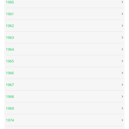
1960
1961
DISKOGRAFIE - EP
1962
DISKOGRAFIE - EP II
1963
1964
DISKOGRAFIE - EP III
1965
DISKOGRAFIE - ALBA ŘADOVÁ
1966
1967
DISKOGRAFIE - ALBA JINÁ
1968
DISKOGRAFIE - ALBA RARITY
1969
1974
DISKOGRAFIE - ALBA RARITY II