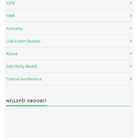
1979
DISKOGRAFIE - BOOTLEGY I
1995
Koncerty
DISKOGRAFIE - BOOTLEGY II
Lidé kolem Beatles
DISKOGRAFIE - BOOTLEGY III
Různé
Sólo fotky Beatlů
DISKOGRAFIE - BOOTLEGY IV
Tiskové konference
DISKOGRAFIE - BOOTLEGY V
NEJLEPŠÍ OBDOBÍ?
DISKOGRAFIE - BOOTLEGY VI
DISKOGRAFIE - LP ROZHOVORY