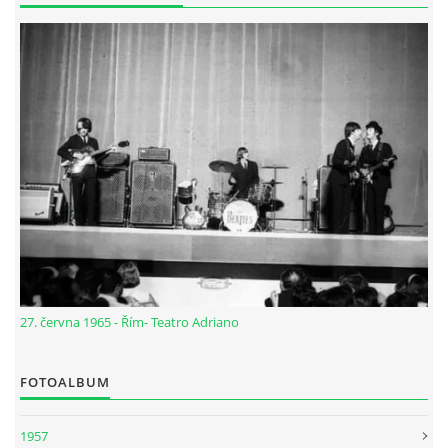
SPOLUPRÁCE NA JINÝCH PROJEKTECH
VIDEA
JMENNÝ SLOVNÍK
AUKCE BEATLESOVSKÝCH PŘEDMĚTŮ
ZDROJE
27. června 1965 - Řím- Teatro Adriano
BAZAR
FOTOALBUM
DISKUZE
1957