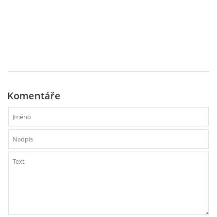
SKLADBY + INFO + AKORDY
FILMY
BEATLES MONTHLY BOOK
Komentáře
KNIHY O BEATLES
KNIHY O BEATLES II
KALENDÁŘ 1960-62
KALENDÁŘ 1963-64