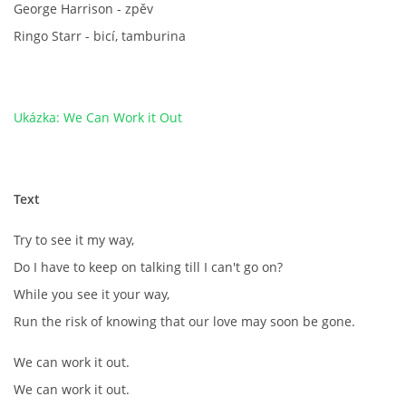
George Harrison - zpěv
NÁSTROJE - ZESILOVAČE/KOMBA
Ringo Starr - bicí, tamburina
NÁSTROJE - PEDÁLY
Ukázka: We Can Work it Out
OBLEČENÍ
PODPISY
Text
AUTOMOBILY
Try to see it my way,
Do I have to keep on talking till I can't go on?
DISKOGRAFIE - SINGLY ŘADOVÉ
While you see it your way,
Run the risk of knowing that our love may soon be gone.
DISKOGRAFIE - SINGLY VÁNOČNÍ
We can work it out.
We can work it out.
DISKOGRAFIE - SINGLY DALŠÍ