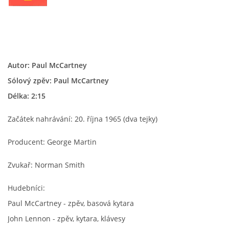
HISTORIE - ...PO BEATLES
NÁSTROJE - LENNON
Autor: Paul McCartney
Sólový zpěv: Paul McCartney
NÁSTROJE - LENNON II
Délka: 2:15
NÁSTROJE - MCCARTNEY
Začátek nahrávání: 20. října 1965 (dva tejky)
Producent: George Martin
NÁSTROJE - HARRISON
Zvukař: Norman Smith
NÁSTROJE - HARRISON II
Hudebníci:
Paul McCartney - zpěv, basová kytara
NÁSTROJE - RINGO STARR
John Lennon - zpěv, kytara, klávesy