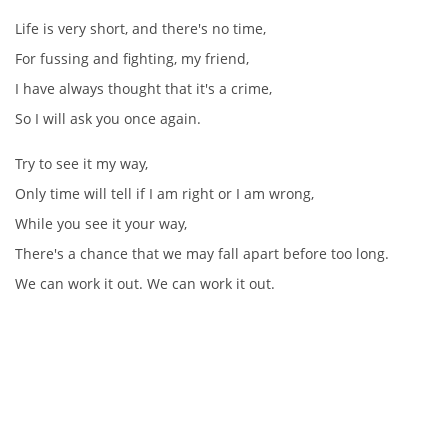
Life is very short, and there's no time,
DISKOGRAFIE - BOOTLEGY I
For fussing and fighting, my friend,
I have always thought that it's a crime,
DISKOGRAFIE - BOOTLEGY II
So I will ask you once again.
DISKOGRAFIE - BOOTLEGY III
Try to see it my way,
Only time will tell if I am right or I am wrong,
DISKOGRAFIE - BOOTLEGY IV
While you see it your way,
There's a chance that we may fall apart before too long.
DISKOGRAFIE - BOOTLEGY V
We can work it out. We can work it out.
DISKOGRAFIE - BOOTLEGY VI
DISKOGRAFIE - LP ROZHOVORY