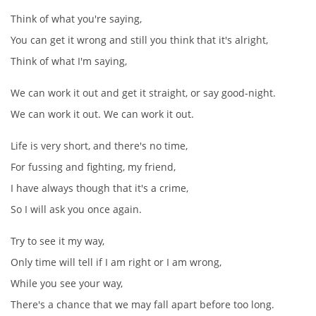
Think of what you're saying,
You can get it wrong and still you think that it's alright,
DISKOGRAFIE - EP
Think of what I'm saying,
DISKOGRAFIE - EP II
We can work it out and get it straight, or say good-night.
We can work it out. We can work it out.
DISKOGRAFIE - EP III
Life is very short, and there's no time,
For fussing and fighting, my friend,
DISKOGRAFIE - ALBA ŘADOVÁ
I have always though that it's a crime,
So I will ask you once again.
DISKOGRAFIE - ALBA JINÁ
Try to see it my way,
DISKOGRAFIE - ALBA RARITY
Only time will tell if I am right or I am wrong,
While you see your way,
DISKOGRAFIE - ALBA RARITY II
There's a chance that we may fall apart before too long.