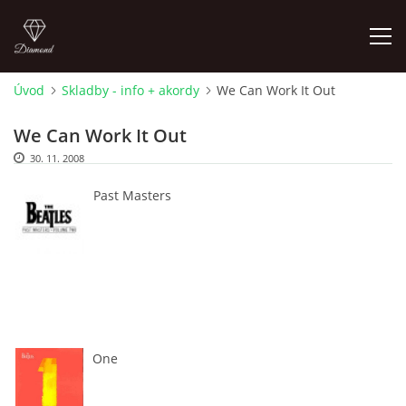
Úvod
Skladby - info + akordy
We Can Work It Out
FOTOALBUM
We Can Work It Out
30. 11. 2008
ÚVOD
Past Masters
HISTORIE - JAK TO ZAČALO
HISTORIE - BEATLEMANIE
HISTORIE - SERŽANT PEPŘ
One
HISTORIE - KONEC LEGENDY