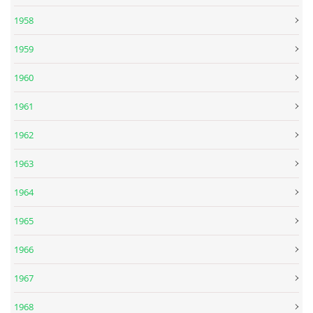
1958
KNIHA NÁVŠTĚV
1959
1960
© 2026 eStránky.cz
|
RSS
|
Aktualizováno: 5. 8. 2026
|
Nahoru ↑
1961
1962
1963
1964
1965
1966
1967
1968