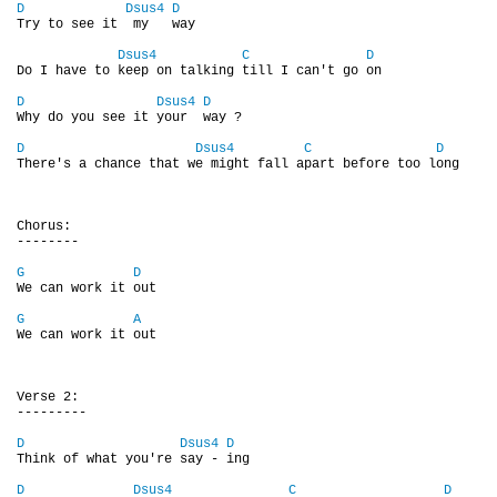
D
Dsus4
D
NAHRÁVACÍ FREKVENCE
Try to see it  my   way  

Dsus4
C
D
Do I have to keep on talking till I can't go on

NAHRÁVKY PODLE KÓDU
D
Dsus4
D
Why do you see it your  way ?   

D
Dsus4
C
D
JOHN LENNON - SINGLY
There's a chance that we might fall apart before too long

JOHN LENNON - ALBA
Chorus:

--------

G
D
JOHN LENNON - KONCERTY
We can work it out

G
A
We can work it out

PAUL MCCARTNEY - SINGLY
Verse 2:

---------

PAUL MCCARTNEY - SINGLY II
D
Dsus4
D
Think of what you're say - ing

PAUL MCCARTNEY - SINGLY III
D
Dsus4
C
D