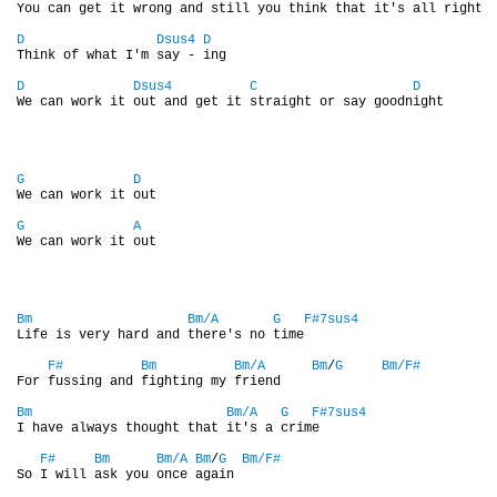
You can get it wrong and still you think that it's all right

D
Dsus4
D
Think of what I'm say - ing

PAUL MCCARTNEY - ALBA
D
Dsus4
C
D
We can work it out and get it straight or say goodnight

PAUL MCCARTNEY - KONCERTY
G
D
GEORGE HARRISON - SINGLY
We can work it out

G
A
We can work it out

GEORGE HARRISON - ALBA
Bm
Bm/A
G
F#7sus4
GEORGE HARRISON - KONCERTY
Life is very hard and there's no time

F#
Bm
Bm/A
Bm
/
G
Bm/F#
For fussing and fighting my friend

RINGO STARR - SINGLY
Bm
Bm/A
G
F#7sus4
I have always thought that it's a crime

F#
Bm
Bm/A
Bm
/
G
Bm/F#
RINGO STARR - ALBA
So I will ask you once again