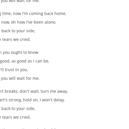
you will wait for me.
ng time, now I'm coming back home,
 now, oh how I've been alone,
e back to your side,
e tears we cried.
gh you ought to know
 good, as good as I can be,
'll trust in you,
you will wait for me.
rt breaks, don't wait, turn me away,
rt's strong, hold on, I won't delay,
e back to your side,
e tears we cried.