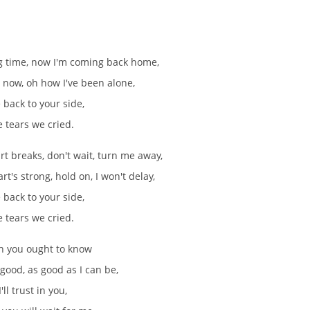
ng time, now I'm coming back home,
 now, oh how I've been alone,
e back to your side,
e tears we cried.
rt breaks, don't wait, turn me away,
rt's strong, hold on, I won't delay,
e back to your side,
e tears we cried.
gh you ought to know
 good, as good as I can be,
'll trust in you,