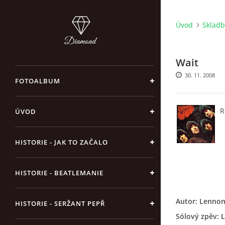
Úvod
Skladb
Wait
30. 11. 2008
FOTOALBUM
R
ÚVOD
HISTORIE - JAK TO ZAČALO
HISTORIE - BEATLEMANIE
Autor: Lenno
HISTORIE - SERŽANT PEPŘ
Sólový zpěv: 