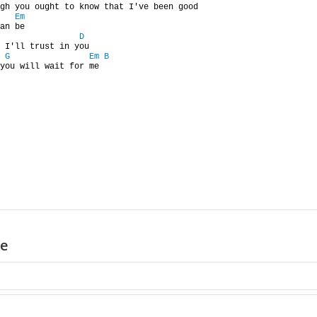
gh you ought to know that I've been good

Em
an be

D
 I'll trust in you

G
Em
B
you will wait for me
e