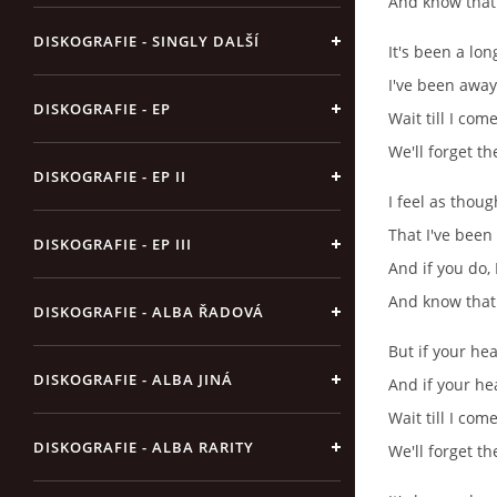
And know that 
DISKOGRAFIE - SINGLY DALŠÍ
It's been a lo
I've been away
DISKOGRAFIE - EP
Wait till I com
We'll forget th
DISKOGRAFIE - EP II
I feel as thou
That I've been
DISKOGRAFIE - EP III
And if you do, I
And know that 
DISKOGRAFIE - ALBA ŘADOVÁ
But if your hea
DISKOGRAFIE - ALBA JINÁ
And if your hea
Wait till I com
DISKOGRAFIE - ALBA RARITY
We'll forget th