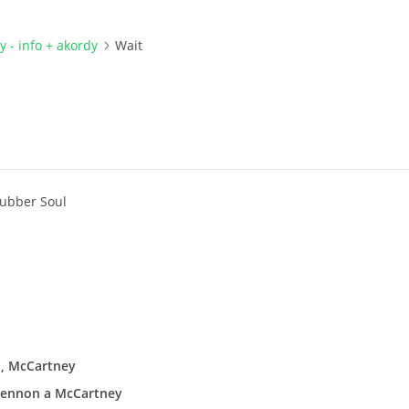
y - info + akordy
Wait
ubber Soul
n, McCartney
Lennon a McCartney