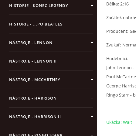
Délka: 2:16
HISTORIE - KONEC LEGENDY
Začátek nahrává
HISTORIE - ...PO BEATLES
Producent: Ge
NÁSTROJE - LENNON
Zvukař: Norm
Hudebníci:
NÁSTROJE - LENNON II
John Lennon - 
Paul McCartney
NÁSTROJE - MCCARTNEY
George Harriso
Ringo Starr - 
NÁSTROJE - HARRISON
NÁSTROJE - HARRISON II
Ukázka: Wait
NÁSTROJE - RINGO STARR