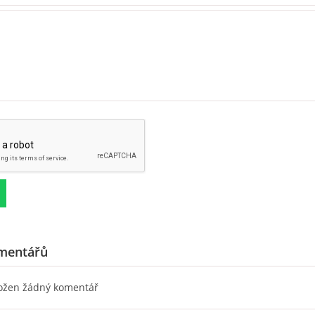
mentářů
ložen žádný komentář