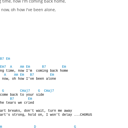
ng time, now I'm coming back home,
 now, oh how I've been alone,
B7
Em
Em7
A
Am
Em
B7
Em
ng time, now I'm  coming back home

A
Am
Em
B7
Em
 now, oh how I've been alone

G
Cmaj7
G
Cmaj7
come back to your side

B7
Em
he tears we cried

art breaks, don't wait, turn me away

art's strong, hold on, I won't delay ...CHORUS

m
D
G