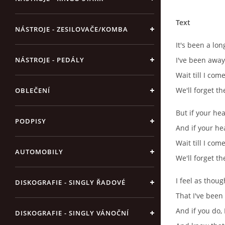
Text
NÁSTROJE - ZESILOVAČE/KOMBA
It's been a lo
NÁSTROJE - PEDÁLY
I've been away
Wait till I com
We'll forget th
OBLEČENÍ
But if your hea
PODPISY
And if your hea
Wait till I com
AUTOMOBILY
We'll forget th
I feel as thou
DISKOGRAFIE - SINGLY ŘADOVÉ
That I've been
And if you do, I
DISKOGRAFIE - SINGLY VÁNOČNÍ