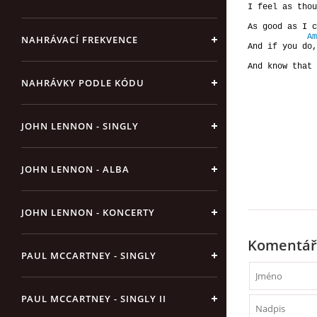
I feel as thou
As good as I c
Am
NAHRÁVACÍ FREKVENCE
And if you do,
And know that 
NAHRÁVKY PODLE KÓDU
JOHN LENNON - SINGLY
JOHN LENNON - ALBA
JOHN LENNON - KONCERTY
Komentář
PAUL MCCARTNEY - SINGLY
PAUL MCCARTNEY - SINGLY II