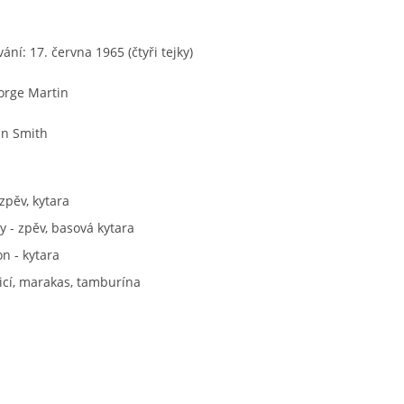
ní: 17. června 1965 (čtyři tejky)
orge Martin
an Smith
zpěv, kytara
 - zpěv, basová kytara
n - kytara
bicí, marakas, tamburína