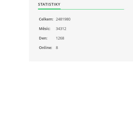
STATISTIKY
Celkem:
2481980
Měsíc:
34312
Den:
1268
Online:
8