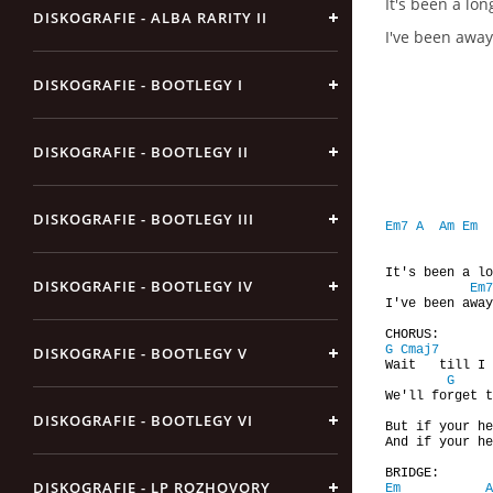
It's been a lo
DISKOGRAFIE - ALBA RARITY II
I've been away
DISKOGRAFIE - BOOTLEGY I
DISKOGRAFIE - BOOTLEGY II
DISKOGRAFIE - BOOTLEGY III
Em7
A
Am
Em
It's been a lo
DISKOGRAFIE - BOOTLEGY IV
Em7
I've been away
G
Cmaj7
DISKOGRAFIE - BOOTLEGY V
Wait   till I 
G
We'll forget t
DISKOGRAFIE - BOOTLEGY VI
But if your he
And if your he
DISKOGRAFIE - LP ROZHOVORY
Em
A