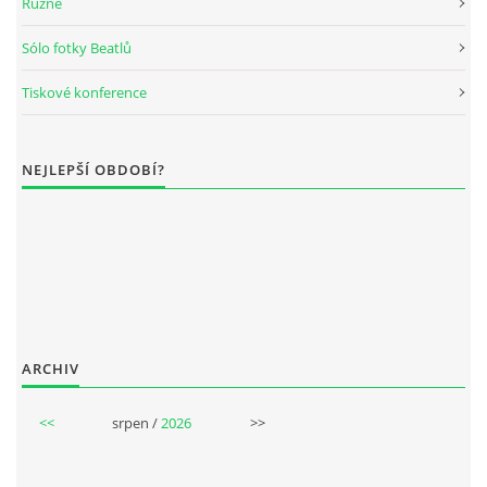
Různé
KNIHA NÁVŠTĚV
Sólo fotky Beatlů
Tiskové konference
© 2026 eStránky.cz
|
RSS
|
Aktualizováno: 5. 8. 2026
|
Nahoru ↑
NEJLEPŠÍ OBDOBÍ?
ARCHIV
<<
srpen /
2026
>>