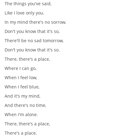
The things you've said,
Like I love only you.
DISKOGRAFIE - EP
In my mind there's no sorrow,
Don't you know that it's so,
DISKOGRAFIE - EP II
There'll be no sad tomorrow,
Don't you know that it's so.
DISKOGRAFIE - EP III
There, there's a place,
Where I can go,
DISKOGRAFIE - ALBA ŘADOVÁ
When I feel low,
When I feel blue,
DISKOGRAFIE - ALBA JINÁ
And it's my mind,
And there's no time,
DISKOGRAFIE - ALBA RARITY
When I'm alone.
There, there's a place,
DISKOGRAFIE - ALBA RARITY II
There's a place.