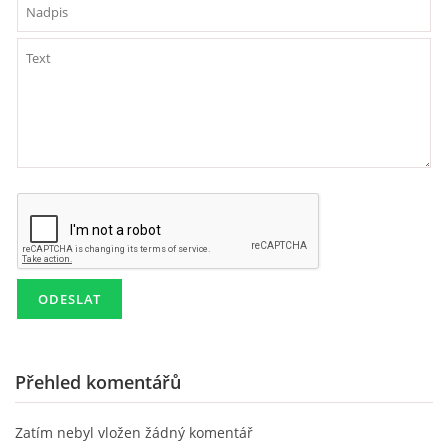
PAUL MCCARTNEY - ALBA
PAUL MCCARTNEY - KONCERTY
GEORGE HARRISON - SINGLY
GEORGE HARRISON - ALBA
GEORGE HARRISON - KONCERTY
RINGO STARR - SINGLY
Přehled komentářů
RINGO STARR - ALBA
Zatím nebyl vložen žádný komentář