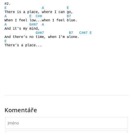
NAHRÁVACÍ FREKVENCE
E
A
E
A
E
C#m
B7
NAHRÁVKY PODLE KÓDU
A
G#m7
A
And it's my mind,

G#m7
B7
C#m7
E
JOHN LENNON - SINGLY
E

There's a place...
JOHN LENNON - ALBA
JOHN LENNON - KONCERTY
PAUL MCCARTNEY - SINGLY
Komentáře
PAUL MCCARTNEY - SINGLY II
PAUL MCCARTNEY - SINGLY III