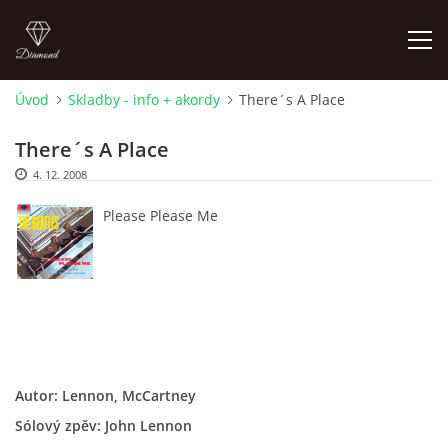
Úvod
Skladby - info + akordy
There´s A Place
FOTOALBUM
There´s A Place
4. 12. 2008
ÚVOD
Please Please Me
HISTORIE - JAK TO ZAČALO
HISTORIE - BEATLEMANIE
HISTORIE - SERŽANT PEPŘ
Autor: Lennon, McCartney
Sólový zpěv: John Lennon
HISTORIE - KONEC LEGENDY