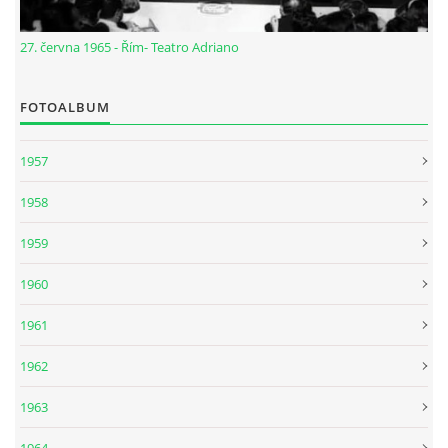
KALENDÁŘ 1965-66
27. června 1965 - Řím- Teatro Adriano
KALENDÁŘ 1967-68
FOTOALBUM
KALENDÁŘ 1969 - 70
1957
KALENDÁŘ 1971 - 79
1958
1959
KALENDÁŘ 1980 -
1960
KONCERTY 1957 - 1964
1961
1962
KONCERTY 1965 - 1969
1963
FOTO - JAK ŠEL ČAS
1964