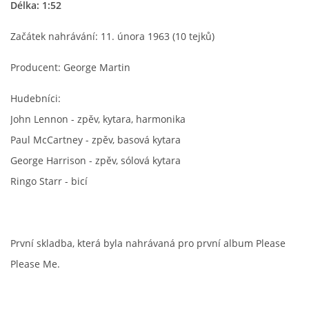
Délka: 1:52
HISTORIE - ...PO BEATLES
Začátek nahrávání: 11. února 1963 (10 tejků)
Producent: George Martin
NÁSTROJE - LENNON
Hudebníci:
NÁSTROJE - LENNON II
John Lennon - zpěv, kytara, harmonika
Paul McCartney - zpěv, basová kytara
NÁSTROJE - MCCARTNEY
George Harrison - zpěv, sólová kytara
Ringo Starr - bicí
NÁSTROJE - HARRISON
NÁSTROJE - HARRISON II
První skladba, která byla nahrávaná pro první album Please
Please Me.
NÁSTROJE - RINGO STARR