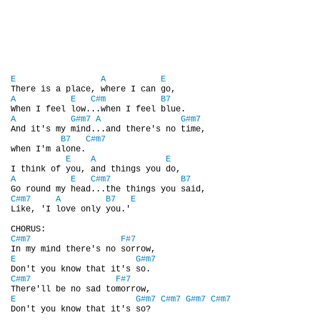
DISKOGRAFIE - BOOTLEGY I
DISKOGRAFIE - BOOTLEGY II
E
A
E
A
E
C#m
B7
DISKOGRAFIE - BOOTLEGY III
A
G#m7
A
G#m7
And it's my mind...and there's no time,

B7
C#m7
when I'm alone.

DISKOGRAFIE - BOOTLEGY IV
E
A
E
A
E
C#m7
B7
DISKOGRAFIE - BOOTLEGY V
C#m7
A
B7
E
Like, 'I love only you.'

C#m7
F#7
DISKOGRAFIE - BOOTLEGY VI
E
G#m7
C#m7
F#7
DISKOGRAFIE - LP ROZHOVORY
E
G#m7
C#m7
G#m7
C#m7
Don't you know that it's so?
