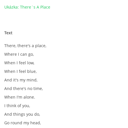
NÁSTROJE - ZESILOVAČE/KOMBA
Ukázka: There´s A Place
NÁSTROJE - PEDÁLY
Text
OBLEČENÍ
There, there's a place,
Where I can go,
PODPISY
When I feel low,
When I feel blue,
AUTOMOBILY
And it's my mind,
And there's no time,
DISKOGRAFIE - SINGLY ŘADOVÉ
When I'm alone.
I think of you,
DISKOGRAFIE - SINGLY VÁNOČNÍ
And things you do,
Go round my head,
DISKOGRAFIE - SINGLY DALŠÍ