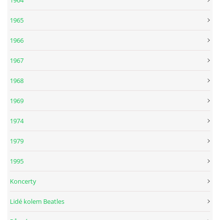
1965
SPOLUPRÁCE NA JINÝCH PROJEKTECH
1966
VIDEA
1967
1968
JMENNÝ SLOVNÍK
1969
AUKCE BEATLESOVSKÝCH PŘEDMĚTŮ
1974
1979
ZDROJE
1995
BAZAR
Koncerty
Lidé kolem Beatles
DISKUZE