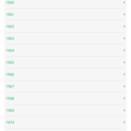
1960
1961
SPOLUPRÁCE NA JINÝCH PROJEKTECH
1962
VIDEA
1963
1964
JMENNÝ SLOVNÍK
1965
AUKCE BEATLESOVSKÝCH PŘEDMĚTŮ
1966
1967
ZDROJE
1968
BAZAR
1969
1974
DISKUZE