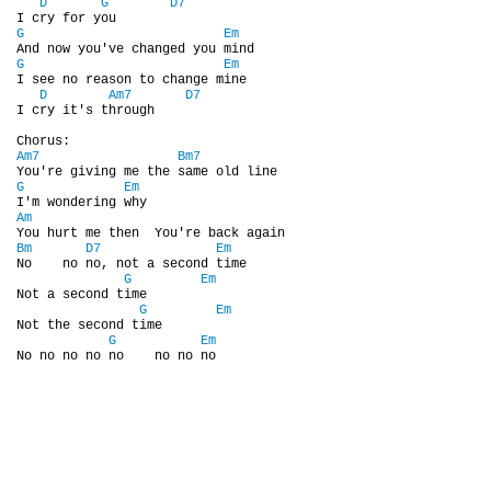
D
G
D7
NAHRÁVACÍ FREKVENCE
G
Em
G
Em
I see no reason to change mine

NAHRÁVKY PODLE KÓDU
D
Am7
D7
I cry it's through

JOHN LENNON - SINGLY
Am7
Bm7
G
Em
JOHN LENNON - ALBA
Am
Bm
D7
Em
No    no no, not a second time

G
Em
JOHN LENNON - KONCERTY
Not a second time       

G
Em
Not the second time

G
Em
PAUL MCCARTNEY - SINGLY
No no no no no    no no no
PAUL MCCARTNEY - SINGLY II
PAUL MCCARTNEY - SINGLY III