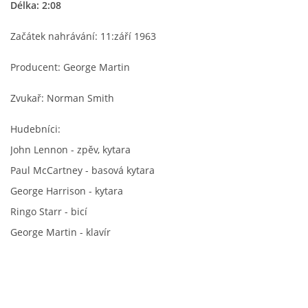
Délka: 2:08
HISTORIE - ...PO BEATLES
Začátek nahrávání: 11:září 1963
Producent: George Martin
NÁSTROJE - LENNON
Zvukař: Norman Smith
NÁSTROJE - LENNON II
Hudebníci:
John Lennon - zpěv, kytara
NÁSTROJE - MCCARTNEY
Paul McCartney - basová kytara
George Harrison - kytara
NÁSTROJE - HARRISON
Ringo Starr - bicí
George Martin - klavír
NÁSTROJE - HARRISON II
NÁSTROJE - RINGO STARR