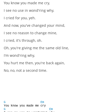
You know you made me cry,
I see no use in wond'ring why,
DISKOGRAFIE - EP
I cried for you, yeh.
And now, you've changed your mind,
DISKOGRAFIE - EP II
I see no reason to change mine,
I cried, it's through, oh.
DISKOGRAFIE - EP III
Oh, you're giving me the same old line,
I'm wond'ring why,
DISKOGRAFIE - ALBA ŘADOVÁ
You hurt me then, you're back again,
No, no, not a second time.
DISKOGRAFIE - ALBA JINÁ
DISKOGRAFIE - ALBA RARITY
G
Em
DISKOGRAFIE - ALBA RARITY II
G
Em