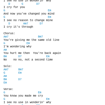
I see no use in wonderin' why

D
G
D7
DISKOGRAFIE - BOOTLEGY I
G
Em
G
Em
I see no reason to change mine

DISKOGRAFIE - BOOTLEGY II
D
Am7
D7
I cry it's through

DISKOGRAFIE - BOOTLEGY III
Am7
Bm7
G
Em
Am
DISKOGRAFIE - BOOTLEGY IV
Bm
D7
Em
No    no no, not a second time

DISKOGRAFIE - BOOTLEGY V
Am7
Bm7
G
Em
Am
Bm
D7
DISKOGRAFIE - BOOTLEGY VI
Em
G
Em
DISKOGRAFIE - LP ROZHOVORY
G
Em
I see no use in wonderin' why
