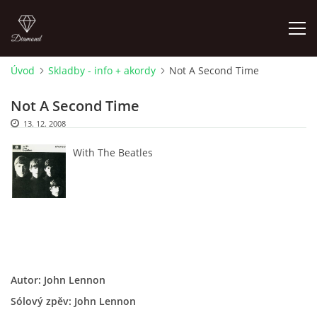
Úvod
Skladby - info + akordy
Not A Second Time
FOTOALBUM
Not A Second Time
13. 12. 2008
ÚVOD
With The Beatles
HISTORIE - JAK TO ZAČALO
HISTORIE - BEATLEMANIE
HISTORIE - SERŽANT PEPŘ
Autor: John Lennon
Sólový zpěv: John Lennon
HISTORIE - KONEC LEGENDY