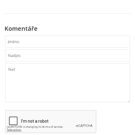
PAUL MCCARTNEY - ALBA
Komentáře
PAUL MCCARTNEY - KONCERTY
GEORGE HARRISON - SINGLY
GEORGE HARRISON - ALBA
GEORGE HARRISON - KONCERTY
RINGO STARR - SINGLY
RINGO STARR - ALBA