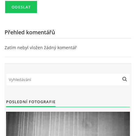
SKLADBY + INFO + AKORDY
FILMY
Přehled komentářů
Zatím nebyl vložen žádný komentář
BEATLES MONTHLY BOOK
KNIHY O BEATLES
KNIHY O BEATLES II
POSLEDNÍ FOTOGRAFIE
KALENDÁŘ 1960-62
KALENDÁŘ 1963-64