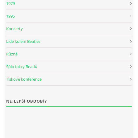
1979
KNIHA NÁVŠTĚV
1995
Koncerty
Lidé kolem Beatles
© 2026 eStránky.cz
|
RSS
|
Aktualizováno: 5. 8. 2026
|
Nahoru ↑
Různé
Sólo fotky Beatlů
Tiskové konference
NEJLEPŠÍ OBDOBÍ?