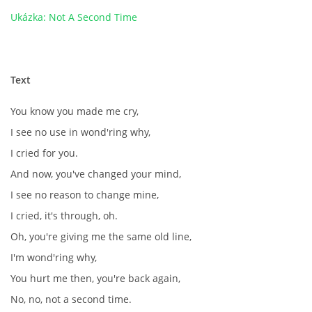
NÁSTROJE - ZESILOVAČE/KOMBA
Ukázka: Not A Second Time
NÁSTROJE - PEDÁLY
Text
OBLEČENÍ
You know you made me cry,
I see no use in wond'ring why,
PODPISY
I cried for you.
And now, you've changed your mind,
AUTOMOBILY
I see no reason to change mine,
I cried, it's through, oh.
DISKOGRAFIE - SINGLY ŘADOVÉ
Oh, you're giving me the same old line,
I'm wond'ring why,
DISKOGRAFIE - SINGLY VÁNOČNÍ
You hurt me then, you're back again,
No, no, not a second time.
DISKOGRAFIE - SINGLY DALŠÍ