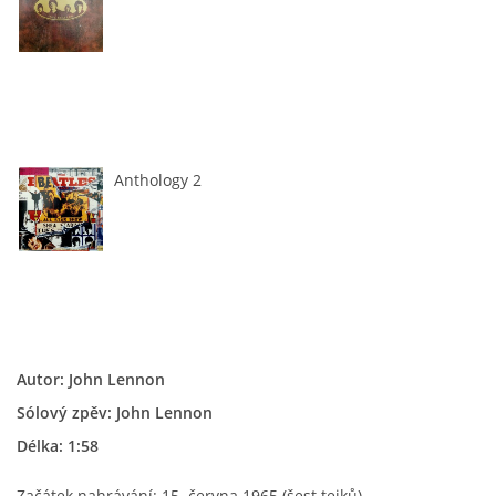
HISTORIE - ...PO BEATLES
NÁSTROJE - LENNON
NÁSTROJE - LENNON II
Anthology 2
NÁSTROJE - MCCARTNEY
NÁSTROJE - HARRISON
Autor: John Lennon
NÁSTROJE - HARRISON II
Sólový zpěv: John Lennon
Délka: 1:58
NÁSTROJE - RINGO STARR
Začátek nahrávání: 15. června 1965 (šest tejků)