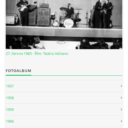
KALENDÁŘ 1965-66
KALENDÁŘ 1967-68
KALENDÁŘ 1969 - 70
27. června 1965 - Řím- Teatro Adriano
KALENDÁŘ 1971 - 79
FOTOALBUM
KALENDÁŘ 1980 -
1957
KONCERTY 1957 - 1964
1958
KONCERTY 1965 - 1969
1959
1960
FOTO - JAK ŠEL ČAS