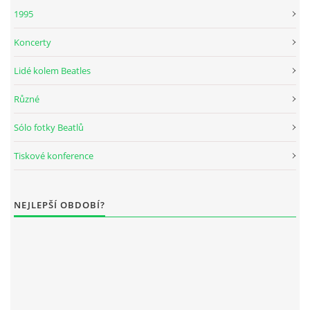
1995
KNIHA NÁVŠTĚV
Koncerty
Lidé kolem Beatles
© 2026 eStránky.cz
|
RSS
|
Aktualizováno: 5. 8. 2026
|
Nahoru ↑
Různé
Sólo fotky Beatlů
Tiskové konference
NEJLEPŠÍ OBDOBÍ?