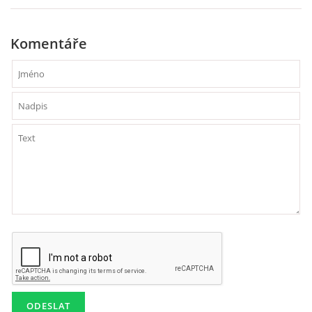
PAUL MCCARTNEY - ALBA
Komentáře
PAUL MCCARTNEY - KONCERTY
GEORGE HARRISON - SINGLY
GEORGE HARRISON - ALBA
GEORGE HARRISON - KONCERTY
RINGO STARR - SINGLY
RINGO STARR - ALBA