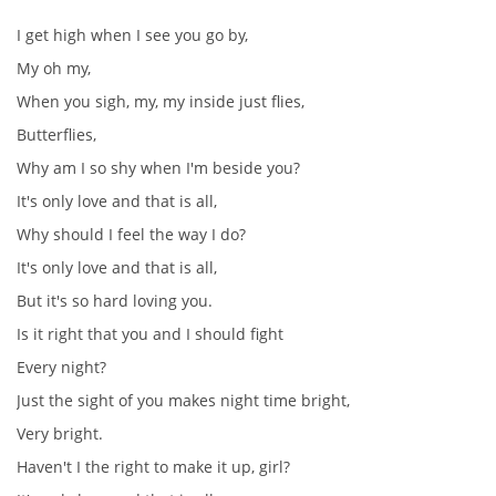
I get high when I see you go by,
DISKOGRAFIE - EP
My oh my,
When you sigh, my, my inside just flies,
DISKOGRAFIE - EP II
Butterflies,
Why am I so shy when I'm beside you?
DISKOGRAFIE - EP III
It's only love and that is all,
Why should I feel the way I do?
DISKOGRAFIE - ALBA ŘADOVÁ
It's only love and that is all,
But it's so hard loving you.
Is it right that you and I should fight
DISKOGRAFIE - ALBA JINÁ
Every night?
Just the sight of you makes night time bright,
DISKOGRAFIE - ALBA RARITY
Very bright.
Haven't I the right to make it up, girl?
DISKOGRAFIE - ALBA RARITY II