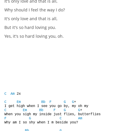
It's only love and that is all,
Why should I feel the way I do?
DISKOGRAFIE - BOOTLEGY I
It's only love and that is all,
But it's so hard loving you.
DISKOGRAFIE - BOOTLEGY II
Yes, it's so hard loving you, oh.
DISKOGRAFIE - BOOTLEGY III
DISKOGRAFIE - BOOTLEGY IV
DISKOGRAFIE - BOOTLEGY V
C
Am
 2x

DISKOGRAFIE - BOOTLEGY VI
C
Em
Bb
F
G
G
+

C
Em
Bb
F
G
G
+

DISKOGRAFIE - LP ROZHOVORY
F
G
C
Am
Why am I so shy when I m beside you?

Bb
G