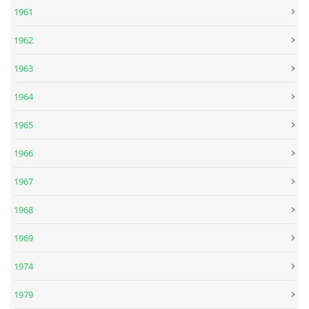
1961
SPOLUPRÁCE NA JINÝCH PROJEKTECH
1962
1963
VIDEA
1964
JMENNÝ SLOVNÍK
1965
1966
AUKCE BEATLESOVSKÝCH PŘEDMĚTŮ
1967
ZDROJE
1968
1969
BAZAR
1974
DISKUZE
1979