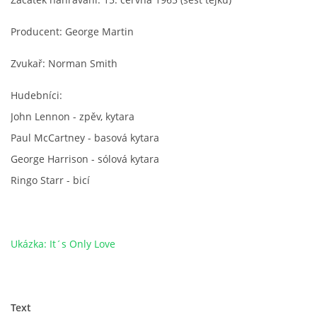
NÁSTROJE - ZESILOVAČE/KOMBA
Producent: George Martin
NÁSTROJE - PEDÁLY
Zvukař: Norman Smith
Hudebníci:
OBLEČENÍ
John Lennon - zpěv, kytara
Paul McCartney - basová kytara
PODPISY
George Harrison - sólová kytara
Ringo Starr - bicí
AUTOMOBILY
DISKOGRAFIE - SINGLY ŘADOVÉ
Ukázka: It´s Only Love
DISKOGRAFIE - SINGLY VÁNOČNÍ
Text
DISKOGRAFIE - SINGLY DALŠÍ