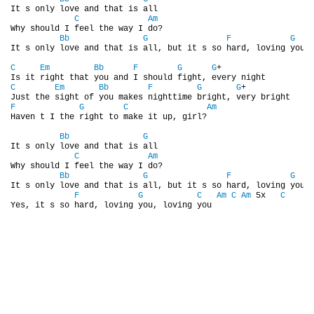
It s only love and that is all

NAHRÁVACÍ FREKVENCE
C
Am
Why should I feel the way I do?

Bb
G
F
G
It s only love and that is all, but it s so hard, loving you

NAHRÁVKY PODLE KÓDU
C
Em
Bb
F
G
G
+

C
Em
Bb
F
G
G
+

JOHN LENNON - SINGLY
F
G
C
Am
Haven t I the right to make it up, girl?

Bb
G
JOHN LENNON - ALBA
It s only love and that is all

C
Am
Why should I feel the way I do?

Bb
G
F
G
JOHN LENNON - KONCERTY
It s only love and that is all, but it s so hard, loving you

F
G
C
Am
C
Am
 5x   
C
Yes, it s so hard, loving you, loving you
PAUL MCCARTNEY - SINGLY
PAUL MCCARTNEY - SINGLY II
PAUL MCCARTNEY - SINGLY III