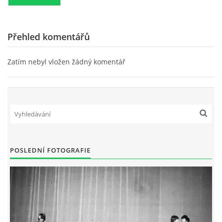
SKLADBY + INFO + AKORDY
Přehled komentářů
FILMY
Zatím nebyl vložen žádný komentář
BEATLES MONTHLY BOOK
KNIHY O BEATLES
KNIHY O BEATLES II
POSLEDNÍ FOTOGRAFIE
KALENDÁŘ 1960-62
KALENDÁŘ 1963-64