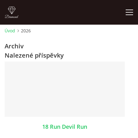
Úvod
2026
FOTOALBUM
Archiv
Nalezené příspěvky
ÚVOD
HISTORIE - JAK TO ZAČALO
HISTORIE - BEATLEMANIE
HISTORIE - SERŽANT PEPŘ
18 Run Devil Run
HISTORIE - KONEC LEGENDY