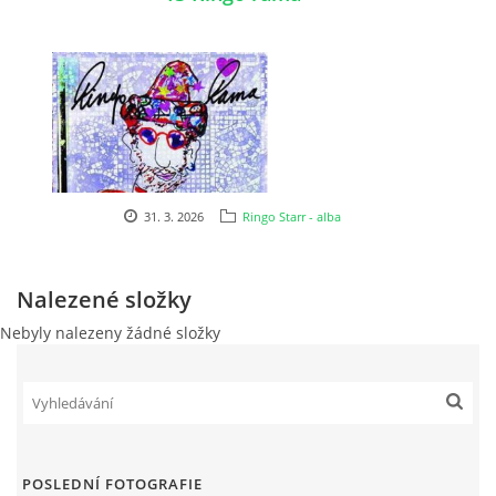
NÁSTROJE - ZESILOVAČE/KOMBA
NÁSTROJE - PEDÁLY
OBLEČENÍ
31. 3. 2026
Ringo Starr - alba
PODPISY
AUTOMOBILY
Nalezené složky
Nebyly nalezeny žádné složky
DISKOGRAFIE - SINGLY ŘADOVÉ
DISKOGRAFIE - SINGLY VÁNOČNÍ
POSLEDNÍ FOTOGRAFIE
DISKOGRAFIE - SINGLY DALŠÍ