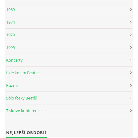
NAHRÁVACÍ FREKVENCE
1969
1974
NAHRÁVKY PODLE KÓDU
1979
JOHN LENNON - SINGLY
1995
Koncerty
JOHN LENNON - ALBA
Lidé kolem Beatles
JOHN LENNON - KONCERTY
Různé
Sólo fotky Beatlů
PAUL MCCARTNEY - SINGLY
Tiskové konference
PAUL MCCARTNEY - SINGLY II
NEJLEPŠÍ OBDOBÍ?
PAUL MCCARTNEY - SINGLY III