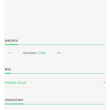
PAUL MCCARTNEY - ALBA
PAUL MCCARTNEY - KONCERTY
ARCHIV
GEORGE HARRISON - SINGLY
<<
červenec /
2026
>>
GEORGE HARRISON - ALBA
RSS
GEORGE HARRISON - KONCERTY
Přehled zdrojů
RINGO STARR - SINGLY
STATISTIKY
RINGO STARR - ALBA