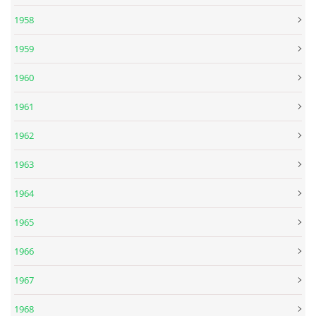
1958
DISKOGRAFIE - BOOTLEGY I
1959
DISKOGRAFIE - BOOTLEGY II
1960
1961
DISKOGRAFIE - BOOTLEGY III
1962
DISKOGRAFIE - BOOTLEGY IV
1963
1964
DISKOGRAFIE - BOOTLEGY V
1965
DISKOGRAFIE - BOOTLEGY VI
1966
1967
DISKOGRAFIE - LP ROZHOVORY
1968