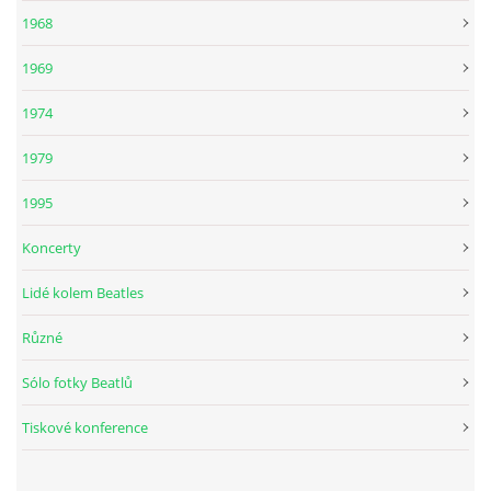
1968
DISKOGRAFIE - BOOTLEGY I
1969
DISKOGRAFIE - BOOTLEGY II
1974
1979
DISKOGRAFIE - BOOTLEGY III
1995
DISKOGRAFIE - BOOTLEGY IV
Koncerty
Lidé kolem Beatles
DISKOGRAFIE - BOOTLEGY V
Různé
DISKOGRAFIE - BOOTLEGY VI
Sólo fotky Beatlů
Tiskové konference
DISKOGRAFIE - LP ROZHOVORY