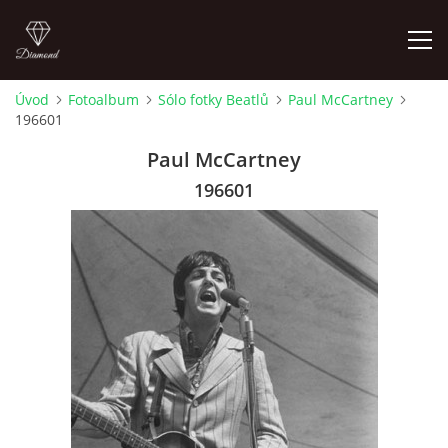
Úvod
Fotoalbum
Sólo fotky Beatlů
Paul McCartney
196601
FOTOALBUM
Paul McCartney
ÚVOD
196601
HISTORIE - JAK TO ZAČALO
HISTORIE - BEATLEMANIE
HISTORIE - SERŽANT PEPŘ
HISTORIE - KONEC LEGENDY