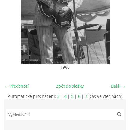
HISTORIE - ...PO BEATLES
NÁSTROJE - LENNON
NÁSTROJE - LENNON II
NÁSTROJE - MCCARTNEY
1966
NÁSTROJE - HARRISON
← Předchozí
Zpět do složky
Další →
Automatické procházení:
3
|
4
|
5
|
6
|
7
(čas ve vteřinách)
NÁSTROJE - HARRISON II
NÁSTROJE - RINGO STARR