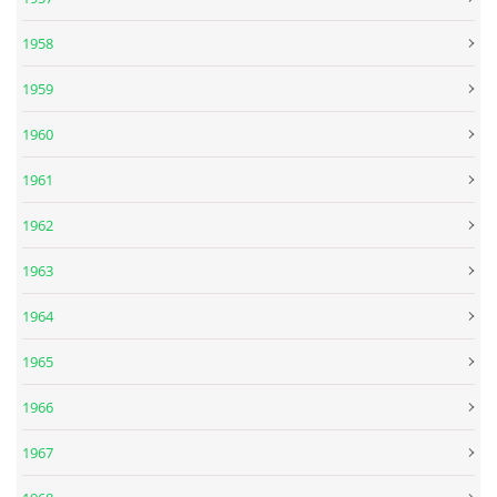
1958
DISKOGRAFIE - EP
1959
DISKOGRAFIE - EP II
1960
1961
DISKOGRAFIE - EP III
1962
DISKOGRAFIE - ALBA ŘADOVÁ
1963
1964
DISKOGRAFIE - ALBA JINÁ
1965
DISKOGRAFIE - ALBA RARITY
1966
1967
DISKOGRAFIE - ALBA RARITY II