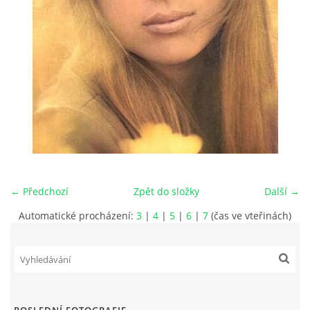
HISTORIE - ...PO BEATLES
NÁSTROJE - LENNON
NÁSTROJE - LENNON II
NÁSTROJE - MCCARTNEY
← Předchozí
Zpět do složky
Další →
NÁSTROJE - HARRISON
Automatické procházení:
3
|
4
|
5
|
6
|
7
(čas ve vteřinách)
NÁSTROJE - HARRISON II
NÁSTROJE - RINGO STARR