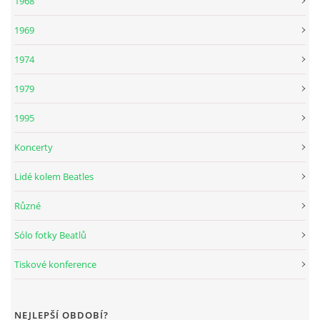
1968
DISKOGRAFIE - BOOTLEGY I
1969
1974
DISKOGRAFIE - BOOTLEGY II
1979
DISKOGRAFIE - BOOTLEGY III
1995
Koncerty
DISKOGRAFIE - BOOTLEGY IV
Lidé kolem Beatles
DISKOGRAFIE - BOOTLEGY V
Různé
Sólo fotky Beatlů
DISKOGRAFIE - BOOTLEGY VI
Tiskové konference
DISKOGRAFIE - LP ROZHOVORY
NEJLEPŠÍ OBDOBÍ?