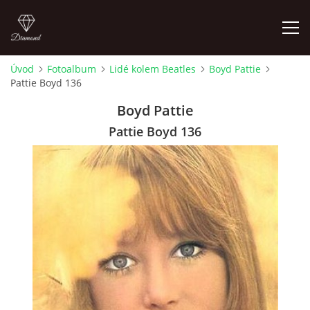
Úvod
Fotoalbum
Lidé kolem Beatles
Boyd Pattie
Pattie Boyd 136
FOTOALBUM
Boyd Pattie
ÚVOD
Pattie Boyd 136
HISTORIE - JAK TO ZAČALO
HISTORIE - BEATLEMANIE
HISTORIE - SERŽANT PEPŘ
HISTORIE - KONEC LEGENDY