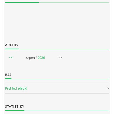
NAHRÁVACÍ FREKVENCE
NAHRÁVKY PODLE KÓDU
JOHN LENNON - SINGLY
ARCHIV
JOHN LENNON - ALBA
<<
srpen /
2026
>>
JOHN LENNON - KONCERTY
RSS
PAUL MCCARTNEY - SINGLY
Přehled zdrojů
PAUL MCCARTNEY - SINGLY II
STATISTIKY
PAUL MCCARTNEY - SINGLY III