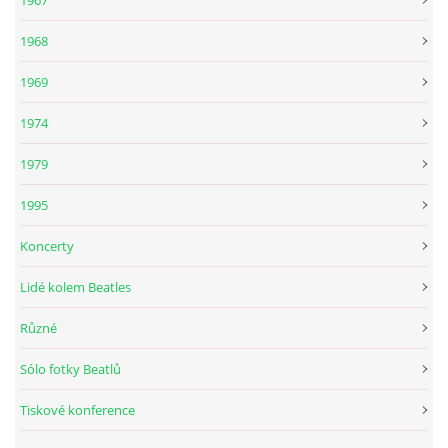
DISKOGRAFIE - BOOTLEGY I
1968
1969
DISKOGRAFIE - BOOTLEGY II
1974
DISKOGRAFIE - BOOTLEGY III
1979
1995
DISKOGRAFIE - BOOTLEGY IV
Koncerty
DISKOGRAFIE - BOOTLEGY V
Lidé kolem Beatles
Různé
DISKOGRAFIE - BOOTLEGY VI
Sólo fotky Beatlů
DISKOGRAFIE - LP ROZHOVORY
Tiskové konference