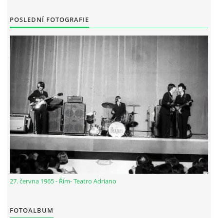
NÁSTROJE - ZESILOVAČE/KOMBA
POSLEDNÍ FOTOGRAFIE
NÁSTROJE - PEDÁLY
OBLEČENÍ
PODPISY
AUTOMOBILY
DISKOGRAFIE - SINGLY ŘADOVÉ
27. června 1965 - Řím- Teatro Adriano
DISKOGRAFIE - SINGLY VÁNOČNÍ
FOTOALBUM
DISKOGRAFIE - SINGLY DALŠÍ