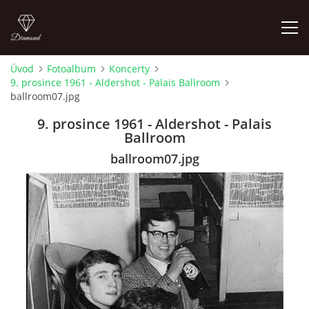
Úvod
Fotoalbum
Koncerty
9. prosince 1961 - Aldershot - Palais Ballroom
FOTOALBUM
ballroom07.jpg
9. prosince 1961 - Aldershot - Palais
ÚVOD
Ballroom
ballroom07.jpg
HISTORIE - JAK TO ZAČALO
HISTORIE - BEATLEMANIE
HISTORIE - SERŽANT PEPŘ
HISTORIE - KONEC LEGENDY