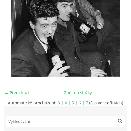
HISTORIE - ...PO BEATLES
NÁSTROJE - LENNON
NÁSTROJE - LENNON II
NÁSTROJE - MCCARTNEY
NÁSTROJE - HARRISON
← Předchozí
Zpět do složky
NÁSTROJE - HARRISON II
Automatické procházení:
3
|
4
|
5
|
6
|
7
(čas ve vteřinách)
NÁSTROJE - RINGO STARR