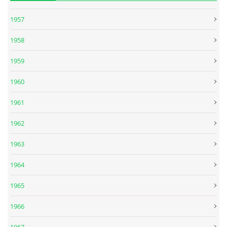
1957
DISKOGRAFIE - EP
1958
DISKOGRAFIE - EP II
1959
1960
DISKOGRAFIE - EP III
1961
DISKOGRAFIE - ALBA ŘADOVÁ
1962
1963
DISKOGRAFIE - ALBA JINÁ
1964
DISKOGRAFIE - ALBA RARITY
1965
1966
DISKOGRAFIE - ALBA RARITY II
1967