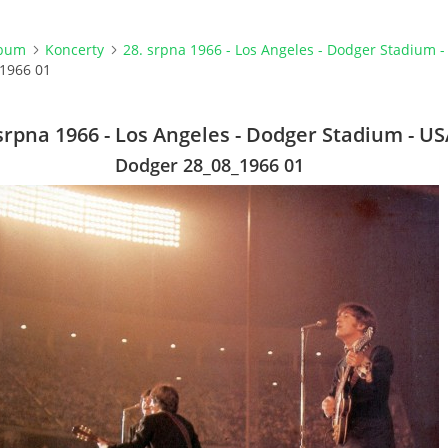
lbum
Koncerty
28. srpna 1966 - Los Angeles - Dodger Stadium 
1966 01
srpna 1966 - Los Angeles - Dodger Stadium - US
Dodger 28_08_1966 01