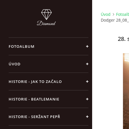
Úvod
Fotoa
Dodger 28_08_
28. 
FOTOALBUM
ÚVOD
HISTORIE - JAK TO ZAČALO
HISTORIE - BEATLEMANIE
HISTORIE - SERŽANT PEPŘ