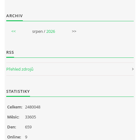
NAHRÁVACÍ FREKVENCE
ARCHIV
NAHRÁVKY PODLE KÓDU
<<
srpen /
2026
>>
JOHN LENNON - SINGLY
RSS
JOHN LENNON - ALBA
Přehled zdrojů
JOHN LENNON - KONCERTY
STATISTIKY
PAUL MCCARTNEY - SINGLY
Celkem:
2480048
Měsíc:
33605
PAUL MCCARTNEY - SINGLY II
Den:
659
Online:
9
PAUL MCCARTNEY - SINGLY III