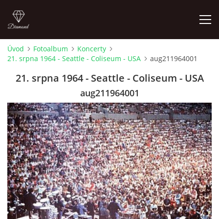
Úvod
Fotoalbum
Koncerty
21. srpna 1964 - Seattle - Coliseum - USA
aug211964001
FOTOALBUM
21. srpna 1964 - Seattle - Coliseum - USA
ÚVOD
aug211964001
HISTORIE - JAK TO ZAČALO
HISTORIE - BEATLEMANIE
HISTORIE - SERŽANT PEPŘ
HISTORIE - KONEC LEGENDY