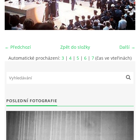
HISTORIE - ...PO BEATLES
NÁSTROJE - LENNON
← Předchozí
Zpět do složky
Další →
NÁSTROJE - LENNON II
Automatické procházení:
3
|
4
|
5
|
6
|
7
(čas ve vteřinách)
NÁSTROJE - MCCARTNEY
NÁSTROJE - HARRISON
POSLEDNÍ FOTOGRAFIE
NÁSTROJE - HARRISON II
NÁSTROJE - RINGO STARR