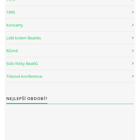
DISKOGRAFIE - BOOTLEGY I
1995
Koncerty
DISKOGRAFIE - BOOTLEGY II
Lidé kolem Beatles
DISKOGRAFIE - BOOTLEGY III
Různé
Sólo fotky Beatlů
DISKOGRAFIE - BOOTLEGY IV
Tiskové konference
DISKOGRAFIE - BOOTLEGY V
NEJLEPŠÍ OBDOBÍ?
DISKOGRAFIE - BOOTLEGY VI
DISKOGRAFIE - LP ROZHOVORY