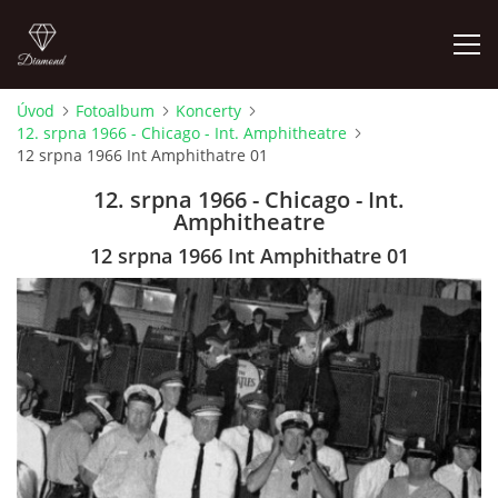
Úvod
Fotoalbum
Koncerty
12. srpna 1966 - Chicago - Int. Amphitheatre
FOTOALBUM
12 srpna 1966 Int Amphithatre 01
12. srpna 1966 - Chicago - Int.
ÚVOD
Amphitheatre
12 srpna 1966 Int Amphithatre 01
HISTORIE - JAK TO ZAČALO
HISTORIE - BEATLEMANIE
HISTORIE - SERŽANT PEPŘ
HISTORIE - KONEC LEGENDY