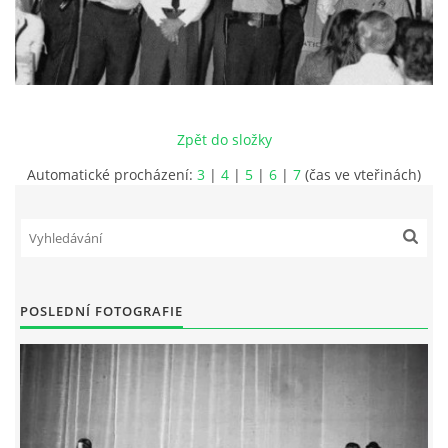
HISTORIE - ...PO BEATLES
NÁSTROJE - LENNON
Zpět do složky
NÁSTROJE - LENNON II
Automatické procházení:
3
|
4
|
5
|
6
|
7
(čas ve vteřinách)
NÁSTROJE - MCCARTNEY
NÁSTROJE - HARRISON
POSLEDNÍ FOTOGRAFIE
NÁSTROJE - HARRISON II
NÁSTROJE - RINGO STARR