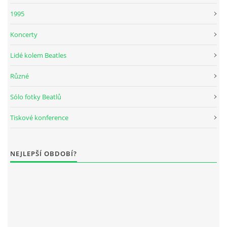
1995
DISKOGRAFIE - BOOTLEGY I
Koncerty
DISKOGRAFIE - BOOTLEGY II
Lidé kolem Beatles
Různé
DISKOGRAFIE - BOOTLEGY III
Sólo fotky Beatlů
DISKOGRAFIE - BOOTLEGY IV
Tiskové konference
DISKOGRAFIE - BOOTLEGY V
NEJLEPŠÍ OBDOBÍ?
DISKOGRAFIE - BOOTLEGY VI
DISKOGRAFIE - LP ROZHOVORY