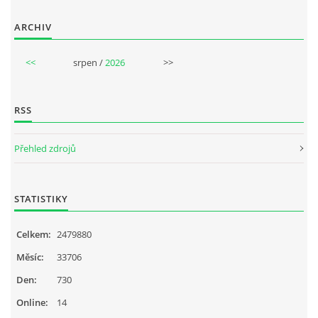
NAHRÁVACÍ FREKVENCE
ARCHIV
NAHRÁVKY PODLE KÓDU
<<
srpen /
2026
>>
JOHN LENNON - SINGLY
RSS
JOHN LENNON - ALBA
Přehled zdrojů
JOHN LENNON - KONCERTY
STATISTIKY
PAUL MCCARTNEY - SINGLY
Celkem:
2479880
Měsíc:
33706
PAUL MCCARTNEY - SINGLY II
Den:
730
Online:
14
PAUL MCCARTNEY - SINGLY III