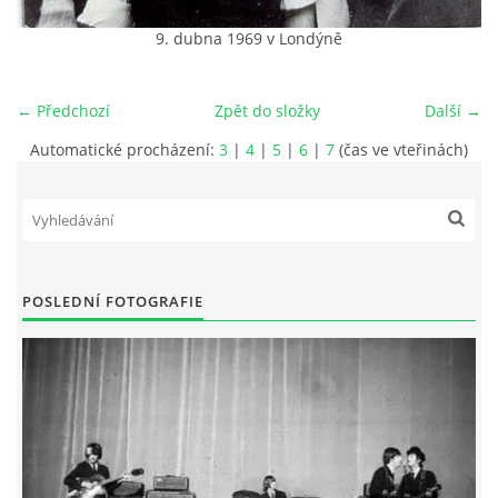
9. dubna 1969 v Londýně
HISTORIE - ...PO BEATLES
← Předchozí
Zpět do složky
Další →
NÁSTROJE - LENNON
Automatické procházení:
3
|
4
|
5
|
6
|
7
(čas ve vteřinách)
NÁSTROJE - LENNON II
NÁSTROJE - MCCARTNEY
POSLEDNÍ FOTOGRAFIE
NÁSTROJE - HARRISON
NÁSTROJE - HARRISON II
NÁSTROJE - RINGO STARR