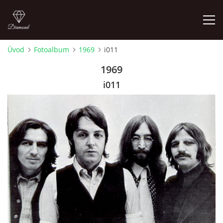
Úvod
Fotoalbum
1969
i011
FOTOALBUM
1969
i011
ÚVOD
HISTORIE - JAK TO ZAČALO
HISTORIE - BEATLEMANIE
HISTORIE - SERŽANT PEPŘ
HISTORIE - KONEC LEGENDY