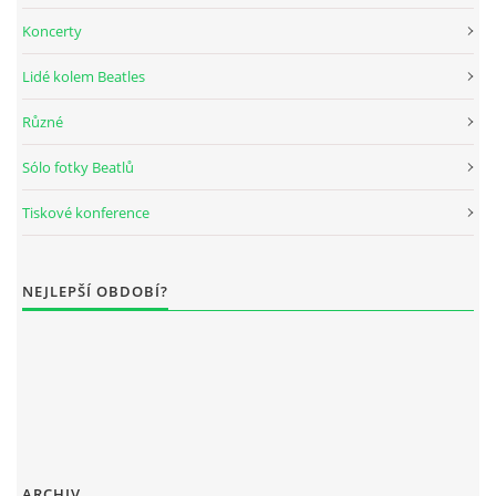
Koncerty
DISKOGRAFIE - BOOTLEGY I
Lidé kolem Beatles
DISKOGRAFIE - BOOTLEGY II
Různé
Sólo fotky Beatlů
DISKOGRAFIE - BOOTLEGY III
Tiskové konference
DISKOGRAFIE - BOOTLEGY IV
NEJLEPŠÍ OBDOBÍ?
DISKOGRAFIE - BOOTLEGY V
DISKOGRAFIE - BOOTLEGY VI
DISKOGRAFIE - LP ROZHOVORY
ARCHIV