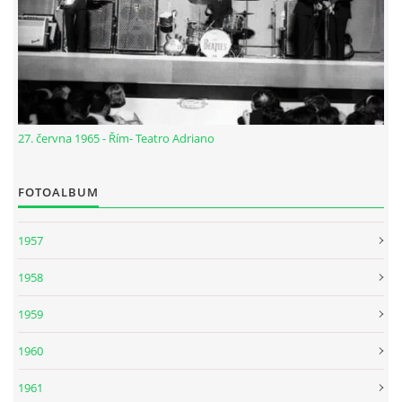
NÁSTROJE - ZESILOVAČE/KOMBA
NÁSTROJE - PEDÁLY
OBLEČENÍ
27. června 1965 - Řím- Teatro Adriano
PODPISY
FOTOALBUM
AUTOMOBILY
1957
1958
DISKOGRAFIE - SINGLY ŘADOVÉ
1959
DISKOGRAFIE - SINGLY VÁNOČNÍ
1960
1961
DISKOGRAFIE - SINGLY DALŠÍ