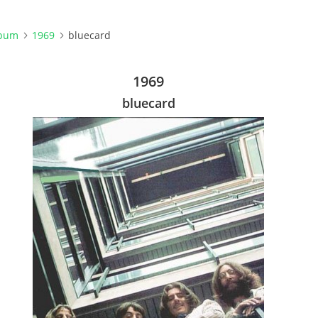
lbum
1969
bluecard
1969
bluecard