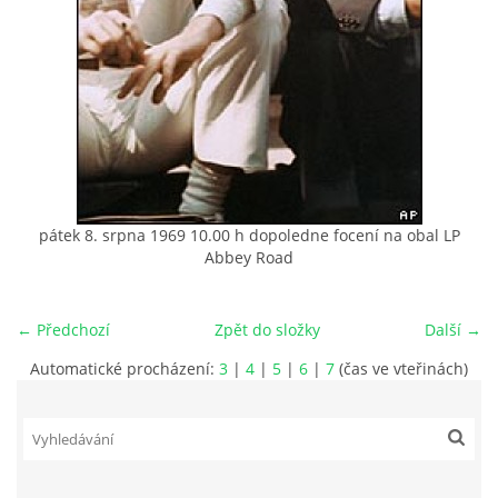
HISTORIE - ...PO BEATLES
NÁSTROJE - LENNON
NÁSTROJE - LENNON II
pátek 8. srpna 1969 10.00 h dopoledne focení na obal LP
NÁSTROJE - MCCARTNEY
Abbey Road
NÁSTROJE - HARRISON
← Předchozí
Zpět do složky
Další →
Automatické procházení:
3
|
4
|
5
|
6
|
7
(čas ve vteřinách)
NÁSTROJE - HARRISON II
NÁSTROJE - RINGO STARR