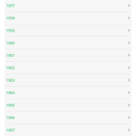
1957
DISKOGRAFIE - EP
1958
1959
DISKOGRAFIE - EP II
1960
DISKOGRAFIE - EP III
1961
1962
DISKOGRAFIE - ALBA ŘADOVÁ
1963
DISKOGRAFIE - ALBA JINÁ
1964
1965
DISKOGRAFIE - ALBA RARITY
1966
DISKOGRAFIE - ALBA RARITY II
1967