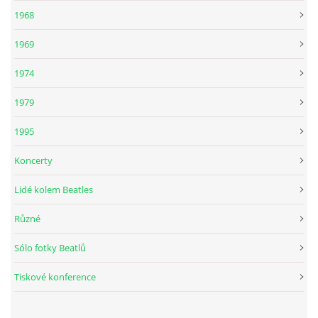
1968
DISKOGRAFIE - BOOTLEGY I
1969
DISKOGRAFIE - BOOTLEGY II
1974
1979
DISKOGRAFIE - BOOTLEGY III
1995
DISKOGRAFIE - BOOTLEGY IV
Koncerty
Lidé kolem Beatles
DISKOGRAFIE - BOOTLEGY V
Různé
DISKOGRAFIE - BOOTLEGY VI
Sólo fotky Beatlů
Tiskové konference
DISKOGRAFIE - LP ROZHOVORY