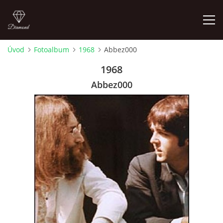
Úvod
Fotoalbum
1968
Abbez000
FOTOALBUM
1968
Abbez000
ÚVOD
HISTORIE - JAK TO ZAČALO
HISTORIE - BEATLEMANIE
HISTORIE - SERŽANT PEPŘ
HISTORIE - KONEC LEGENDY