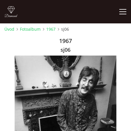
Úvod
Fotoalbum
1967
sj06
FOTOALBUM
1967
sj06
ÚVOD
HISTORIE - JAK TO ZAČALO
HISTORIE - BEATLEMANIE
HISTORIE - SERŽANT PEPŘ
HISTORIE - KONEC LEGENDY