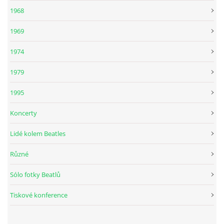
1968
DISKOGRAFIE - BOOTLEGY I
1969
DISKOGRAFIE - BOOTLEGY II
1974
1979
DISKOGRAFIE - BOOTLEGY III
1995
DISKOGRAFIE - BOOTLEGY IV
Koncerty
Lidé kolem Beatles
DISKOGRAFIE - BOOTLEGY V
Různé
DISKOGRAFIE - BOOTLEGY VI
Sólo fotky Beatlů
Tiskové konference
DISKOGRAFIE - LP ROZHOVORY