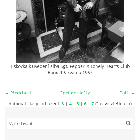
HISTORIE - ...PO BEATLES
NÁSTROJE - LENNON
NÁSTROJE - LENNON II
Tiskovka k uvedení alba Sgt. Pepper´s Lonely Hearts Club
NÁSTROJE - MCCARTNEY
Band 19. května 1967
NÁSTROJE - HARRISON
← Předchozí
Zpět do složky
Další →
Automatické procházení:
3
|
4
|
5
|
6
|
7
(čas ve vteřinách)
NÁSTROJE - HARRISON II
NÁSTROJE - RINGO STARR