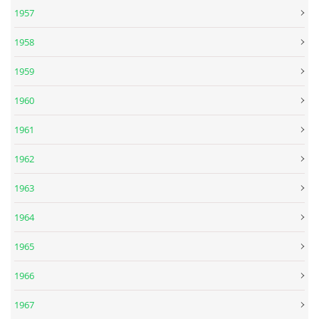
1957
DISKOGRAFIE - EP
1958
1959
DISKOGRAFIE - EP II
1960
DISKOGRAFIE - EP III
1961
1962
DISKOGRAFIE - ALBA ŘADOVÁ
1963
DISKOGRAFIE - ALBA JINÁ
1964
1965
DISKOGRAFIE - ALBA RARITY
1966
DISKOGRAFIE - ALBA RARITY II
1967