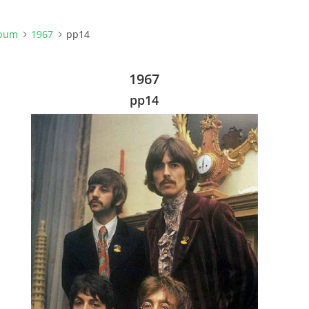
lbum
1967
pp14
1967
pp14