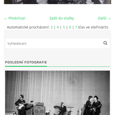
HISTORIE - ...PO BEATLES
← Předchozí
Zpět do složky
Další →
NÁSTROJE - LENNON
Automatické procházení:
3
|
4
|
5
|
6
|
7
(čas ve vteřinách)
NÁSTROJE - LENNON II
NÁSTROJE - MCCARTNEY
POSLEDNÍ FOTOGRAFIE
NÁSTROJE - HARRISON
NÁSTROJE - HARRISON II
NÁSTROJE - RINGO STARR