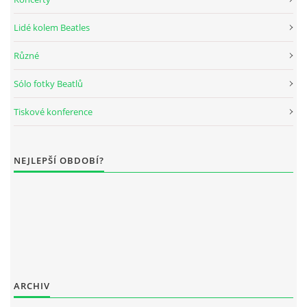
DISKOGRAFIE - BOOTLEGY I
Lidé kolem Beatles
Různé
DISKOGRAFIE - BOOTLEGY II
Sólo fotky Beatlů
DISKOGRAFIE - BOOTLEGY III
Tiskové konference
DISKOGRAFIE - BOOTLEGY IV
NEJLEPŠÍ OBDOBÍ?
DISKOGRAFIE - BOOTLEGY V
DISKOGRAFIE - BOOTLEGY VI
DISKOGRAFIE - LP ROZHOVORY
ARCHIV