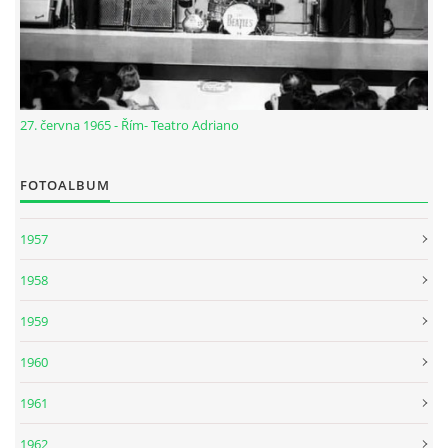
NÁSTROJE - ZESILOVAČE/KOMBA
NÁSTROJE - PEDÁLY
27. června 1965 - Řím- Teatro Adriano
OBLEČENÍ
FOTOALBUM
PODPISY
1957
AUTOMOBILY
1958
1959
DISKOGRAFIE - SINGLY ŘADOVÉ
1960
DISKOGRAFIE - SINGLY VÁNOČNÍ
1961
1962
DISKOGRAFIE - SINGLY DALŠÍ