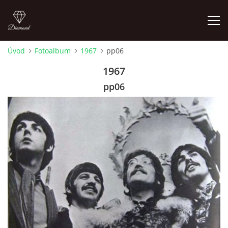
Úvod
Fotoalbum
1967
pp06
FOTOALBUM
1967
pp06
ÚVOD
HISTORIE - JAK TO ZAČALO
HISTORIE - BEATLEMANIE
HISTORIE - SERŽANT PEPŘ
HISTORIE - KONEC LEGENDY