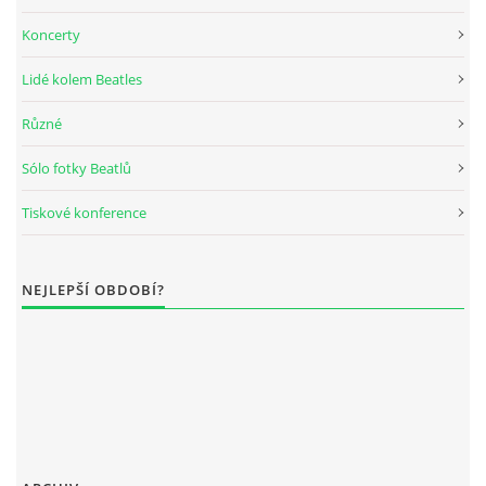
Koncerty
DISKOGRAFIE - BOOTLEGY I
Lidé kolem Beatles
DISKOGRAFIE - BOOTLEGY II
Různé
Sólo fotky Beatlů
DISKOGRAFIE - BOOTLEGY III
Tiskové konference
DISKOGRAFIE - BOOTLEGY IV
NEJLEPŠÍ OBDOBÍ?
DISKOGRAFIE - BOOTLEGY V
DISKOGRAFIE - BOOTLEGY VI
DISKOGRAFIE - LP ROZHOVORY