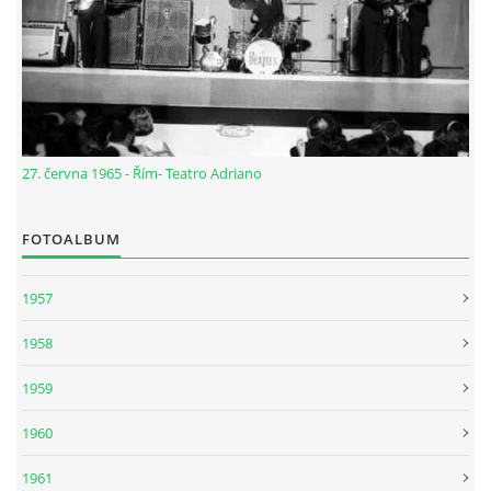
NÁSTROJE - ZESILOVAČE/KOMBA
NÁSTROJE - PEDÁLY
OBLEČENÍ
27. června 1965 - Řím- Teatro Adriano
PODPISY
FOTOALBUM
AUTOMOBILY
1957
1958
DISKOGRAFIE - SINGLY ŘADOVÉ
1959
DISKOGRAFIE - SINGLY VÁNOČNÍ
1960
1961
DISKOGRAFIE - SINGLY DALŠÍ