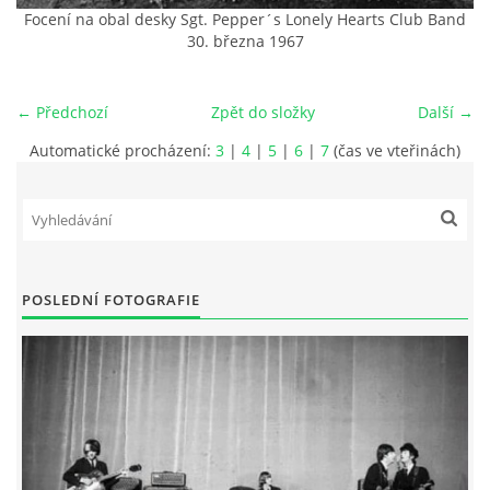
Focení na obal desky Sgt. Pepper´s Lonely Hearts Club Band
30. března 1967
HISTORIE - ...PO BEATLES
NÁSTROJE - LENNON
← Předchozí
Zpět do složky
Další →
Automatické procházení:
3
|
4
|
5
|
6
|
7
(čas ve vteřinách)
NÁSTROJE - LENNON II
NÁSTROJE - MCCARTNEY
POSLEDNÍ FOTOGRAFIE
NÁSTROJE - HARRISON
NÁSTROJE - HARRISON II
NÁSTROJE - RINGO STARR