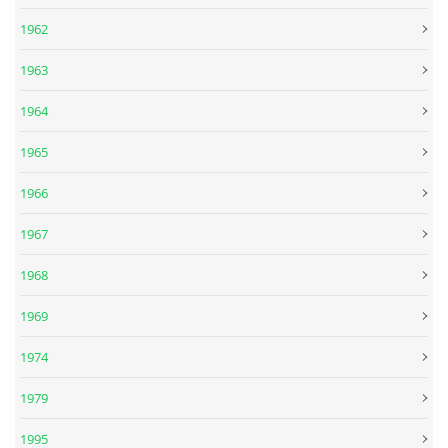
1962
DISKOGRAFIE - EP
1963
1964
DISKOGRAFIE - EP II
1965
DISKOGRAFIE - EP III
1966
1967
DISKOGRAFIE - ALBA ŘADOVÁ
1968
DISKOGRAFIE - ALBA JINÁ
1969
1974
DISKOGRAFIE - ALBA RARITY
1979
DISKOGRAFIE - ALBA RARITY II
1995