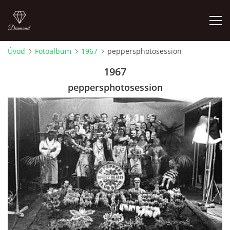
Úvod
Fotoalbum
1967
peppersphotosession
FOTOALBUM
1967
peppersphotosession
ÚVOD
HISTORIE - JAK TO ZAČALO
HISTORIE - BEATLEMANIE
HISTORIE - SERŽANT PEPŘ
HISTORIE - KONEC LEGENDY