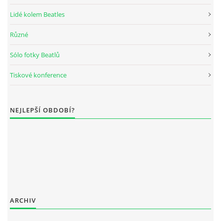
Lidé kolem Beatles
DISKOGRAFIE - BOOTLEGY I
Různé
DISKOGRAFIE - BOOTLEGY II
Sólo fotky Beatlů
Tiskové konference
DISKOGRAFIE - BOOTLEGY III
DISKOGRAFIE - BOOTLEGY IV
NEJLEPŠÍ OBDOBÍ?
DISKOGRAFIE - BOOTLEGY V
DISKOGRAFIE - BOOTLEGY VI
DISKOGRAFIE - LP ROZHOVORY
ARCHIV