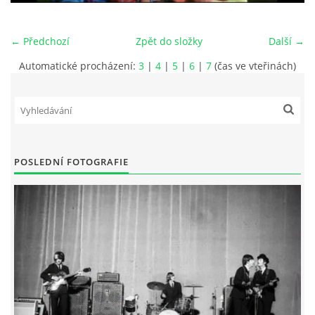
HISTORIE - ...PO BEATLES
← Předchozí
Zpět do složky
Další →
Automatické procházení:
3
|
4
|
5
|
6
|
7
(čas ve vteřinách)
NÁSTROJE - LENNON
NÁSTROJE - LENNON II
NÁSTROJE - MCCARTNEY
POSLEDNÍ FOTOGRAFIE
NÁSTROJE - HARRISON
NÁSTROJE - HARRISON II
NÁSTROJE - RINGO STARR