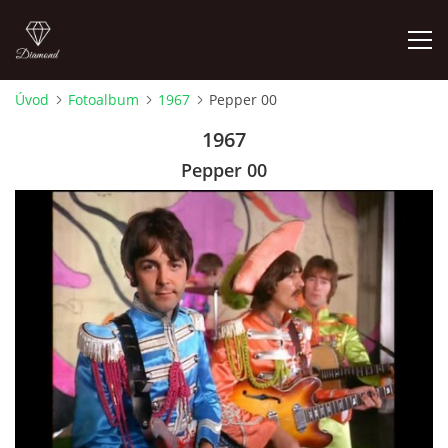
Úvod
Fotoalbum
1967
Pepper 00
FOTOALBUM
1967
Pepper 00
ÚVOD
HISTORIE - JAK TO ZAČALO
HISTORIE - BEATLEMANIE
HISTORIE - SERŽANT PEPŘ
HISTORIE - KONEC LEGENDY