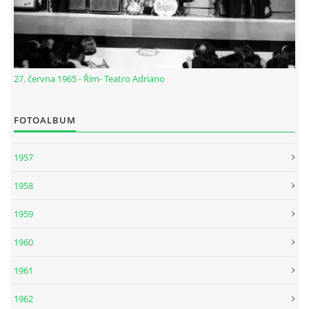
NÁSTROJE - ZESILOVAČE/KOMBA
NÁSTROJE - PEDÁLY
27. června 1965 - Řím- Teatro Adriano
OBLEČENÍ
FOTOALBUM
PODPISY
1957
AUTOMOBILY
1958
1959
DISKOGRAFIE - SINGLY ŘADOVÉ
1960
DISKOGRAFIE - SINGLY VÁNOČNÍ
1961
1962
DISKOGRAFIE - SINGLY DALŠÍ