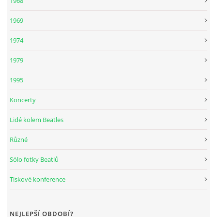
1968
DISKOGRAFIE - BOOTLEGY I
1969
1974
DISKOGRAFIE - BOOTLEGY II
1979
DISKOGRAFIE - BOOTLEGY III
1995
Koncerty
DISKOGRAFIE - BOOTLEGY IV
Lidé kolem Beatles
DISKOGRAFIE - BOOTLEGY V
Různé
Sólo fotky Beatlů
DISKOGRAFIE - BOOTLEGY VI
Tiskové konference
DISKOGRAFIE - LP ROZHOVORY
NEJLEPŠÍ OBDOBÍ?