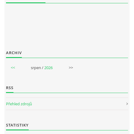
NAHRÁVACÍ FREKVENCE
NAHRÁVKY PODLE KÓDU
JOHN LENNON - SINGLY
ARCHIV
JOHN LENNON - ALBA
<<
srpen /
2026
>>
JOHN LENNON - KONCERTY
RSS
PAUL MCCARTNEY - SINGLY
Přehled zdrojů
PAUL MCCARTNEY - SINGLY II
STATISTIKY
PAUL MCCARTNEY - SINGLY III