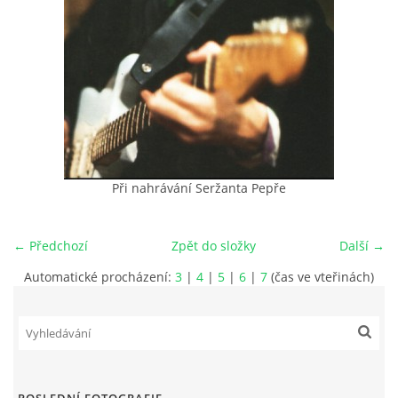
HISTORIE - ...PO BEATLES
NÁSTROJE - LENNON
NÁSTROJE - LENNON II
Při nahrávání Seržanta Pepře
NÁSTROJE - MCCARTNEY
← Předchozí
Zpět do složky
Další →
NÁSTROJE - HARRISON
Automatické procházení:
3
|
4
|
5
|
6
|
7
(čas ve vteřinách)
NÁSTROJE - HARRISON II
NÁSTROJE - RINGO STARR