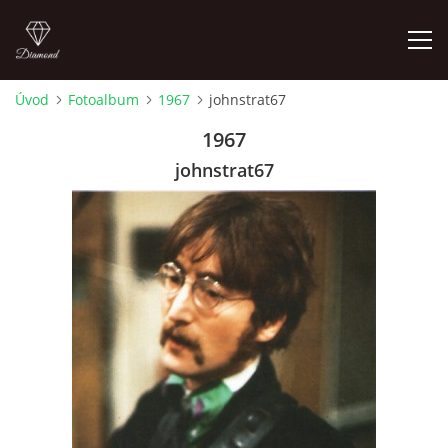
Úvod
Fotoalbum
1967
johnstrat67
FOTOALBUM
1967
johnstrat67
ÚVOD
HISTORIE - JAK TO ZAČALO
HISTORIE - BEATLEMANIE
HISTORIE - SERŽANT PEPŘ
HISTORIE - KONEC LEGENDY