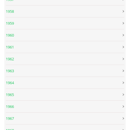
1958
DISKOGRAFIE - EP
1959
DISKOGRAFIE - EP II
1960
1961
DISKOGRAFIE - EP III
1962
DISKOGRAFIE - ALBA ŘADOVÁ
1963
1964
DISKOGRAFIE - ALBA JINÁ
1965
DISKOGRAFIE - ALBA RARITY
1966
1967
DISKOGRAFIE - ALBA RARITY II