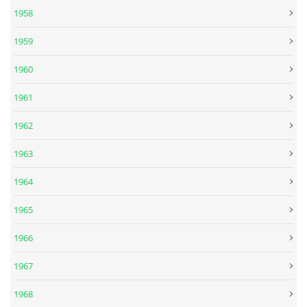
1958
DISKOGRAFIE - EP
1959
1960
DISKOGRAFIE - EP II
1961
DISKOGRAFIE - EP III
1962
1963
DISKOGRAFIE - ALBA ŘADOVÁ
1964
DISKOGRAFIE - ALBA JINÁ
1965
1966
DISKOGRAFIE - ALBA RARITY
1967
DISKOGRAFIE - ALBA RARITY II
1968