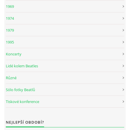
1969
DISKOGRAFIE - BOOTLEGY I
1974
DISKOGRAFIE - BOOTLEGY II
1979
1995
DISKOGRAFIE - BOOTLEGY III
Koncerty
DISKOGRAFIE - BOOTLEGY IV
Lidé kolem Beatles
Různé
DISKOGRAFIE - BOOTLEGY V
Sólo fotky Beatlů
DISKOGRAFIE - BOOTLEGY VI
Tiskové konference
DISKOGRAFIE - LP ROZHOVORY
NEJLEPŠÍ OBDOBÍ?