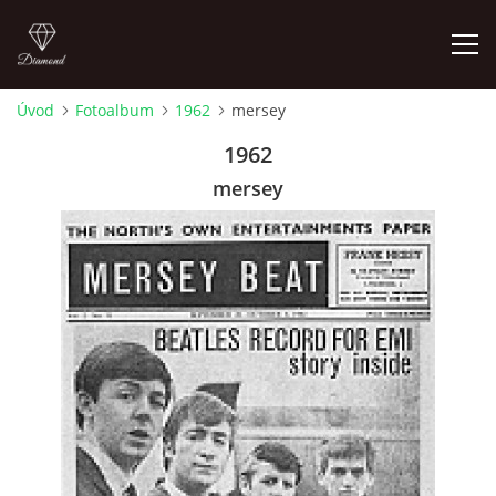
Úvod
Fotoalbum
1962
mersey
FOTOALBUM
1962
mersey
ÚVOD
HISTORIE - JAK TO ZAČALO
HISTORIE - BEATLEMANIE
HISTORIE - SERŽANT PEPŘ
HISTORIE - KONEC LEGENDY