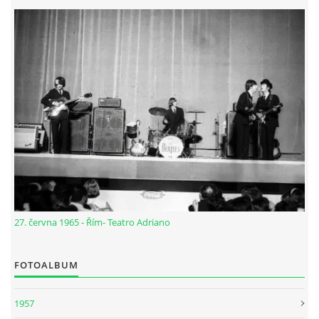
NÁSTROJE - ZESILOVAČE/KOMBA
NÁSTROJE - PEDÁLY
OBLEČENÍ
PODPISY
AUTOMOBILY
27. června 1965 - Řím- Teatro Adriano
DISKOGRAFIE - SINGLY ŘADOVÉ
FOTOALBUM
DISKOGRAFIE - SINGLY VÁNOČNÍ
1957
DISKOGRAFIE - SINGLY DALŠÍ