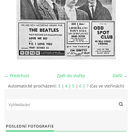
HISTORIE - ...PO BEATLES
NÁSTROJE - LENNON
NÁSTROJE - LENNON II
NÁSTROJE - MCCARTNEY
← Předchozí
Zpět do složky
Další →
NÁSTROJE - HARRISON
Automatické procházení:
3
|
4
|
5
|
6
|
7
(čas ve vteřinách)
NÁSTROJE - HARRISON II
NÁSTROJE - RINGO STARR
POSLEDNÍ FOTOGRAFIE