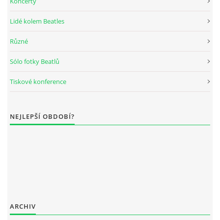
Koncerty
DISKOGRAFIE - BOOTLEGY I
Lidé kolem Beatles
Různé
DISKOGRAFIE - BOOTLEGY II
Sólo fotky Beatlů
DISKOGRAFIE - BOOTLEGY III
Tiskové konference
DISKOGRAFIE - BOOTLEGY IV
NEJLEPŠÍ OBDOBÍ?
DISKOGRAFIE - BOOTLEGY V
DISKOGRAFIE - BOOTLEGY VI
DISKOGRAFIE - LP ROZHOVORY
ARCHIV