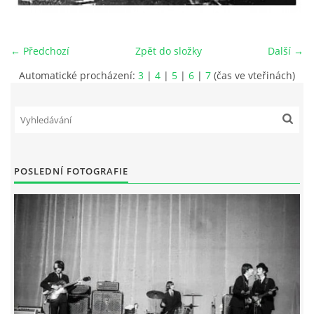
HISTORIE - ...PO BEATLES
← Předchozí
Zpět do složky
Další →
NÁSTROJE - LENNON
Automatické procházení:
3
|
4
|
5
|
6
|
7
(čas ve vteřinách)
NÁSTROJE - LENNON II
NÁSTROJE - MCCARTNEY
POSLEDNÍ FOTOGRAFIE
NÁSTROJE - HARRISON
NÁSTROJE - HARRISON II
NÁSTROJE - RINGO STARR