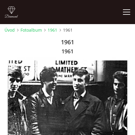
Úvod
Fotoalbum
1961
1961
FOTOALBUM
1961
1961
ÚVOD
HISTORIE - JAK TO ZAČALO
HISTORIE - BEATLEMANIE
HISTORIE - SERŽANT PEPŘ
HISTORIE - KONEC LEGENDY