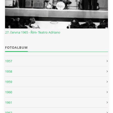
NÁSTROJE - ZESILOVAČE/KOMBA
NÁSTROJE - PEDÁLY
27. června 1965 - Řím- Teatro Adriano
OBLEČENÍ
FOTOALBUM
PODPISY
1957
AUTOMOBILY
1958
DISKOGRAFIE - SINGLY ŘADOVÉ
1959
1960
DISKOGRAFIE - SINGLY VÁNOČNÍ
1961
DISKOGRAFIE - SINGLY DALŠÍ
1962