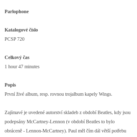
NAHRÁVACÍ FREKVENCE
Parlophone
NAHRÁVKY PODLE KÓDU
Katalogové číslo
PCSP 720
JOHN LENNON - SINGLY
Celkový čas
JOHN LENNON - ALBA
1 hour 47 minutes
JOHN LENNON - KONCERTY
Popis
První živé album, resp. rovnou trojalbum kapely Wings.
PAUL MCCARTNEY - SINGLY
Zajímavé je uvedené autorství skladeb z období Beatles, kdy jsou
PAUL MCCARTNEY - SINGLY II
podepsány McCartney-Lennon (v období Beatles to bylo
obráceně - Lennon-McCartney). Paul měl čím dál větší potřebu
PAUL MCCARTNEY - SINGLY III