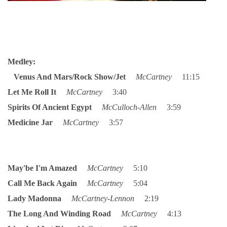
NÁSTROJE - ZESILOVAČE/KOMBA
NÁSTROJE - PEDÁLY
Medley:
OBLEČENÍ
Venus And Mars/Rock Show/Jet
McCartney
11:15
Let Me Roll It
McCartney
3:40
PODPISY
Spirits Of Ancient Egypt
McCulloch-Allen
3:59
Medicine Jar
McCartney
3:57
AUTOMOBILY
DISKOGRAFIE - SINGLY ŘADOVÉ
May'be I'm Amazed
McCartney
5:10
Call Me Back Again
McCartney
5:04
DISKOGRAFIE - SINGLY VÁNOČNÍ
Lady Madonna
McCartney-Lennon
2:19
The Long And Winding Road
McCartney
4:13
DISKOGRAFIE - SINGLY DALŠÍ