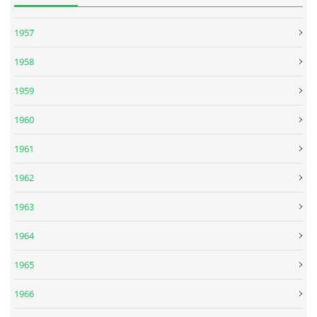
1957
SPOLUPRÁCE NA JINÝCH PROJEKTECH
1958
VIDEA
1959
1960
JMENNÝ SLOVNÍK
1961
AUKCE BEATLESOVSKÝCH PŘEDMĚTŮ
1962
1963
ZDROJE
1964
BAZAR
1965
1966
DISKUZE