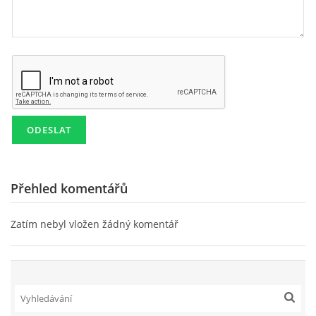
SKLADBY + INFO + AKORDY
FILMY
BEATLES MONTHLY BOOK
KNIHY O BEATLES
Přehled komentářů
KNIHY O BEATLES II
Zatím nebyl vložen žádný komentář
KALENDÁŘ 1960-62
KALENDÁŘ 1963-64