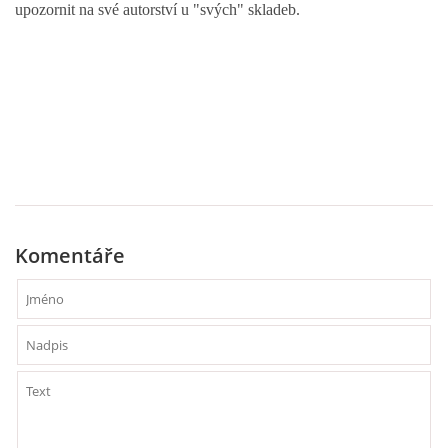
upozornit na své autorství u "svých" skladeb.
PAUL MCCARTNEY - ALBA
PAUL MCCARTNEY - KONCERTY
GEORGE HARRISON - SINGLY
GEORGE HARRISON - ALBA
Komentáře
GEORGE HARRISON - KONCERTY
RINGO STARR - SINGLY
RINGO STARR - ALBA