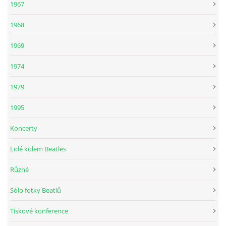
1967
KNIHA NÁVŠTĚV
1968
1969
1974
© 2026 eStránky.cz
|
RSS
|
Aktualizováno: 5. 8. 2026
|
Nahoru ↑
1979
1995
Koncerty
Lidé kolem Beatles
Různé
Sólo fotky Beatlů
Tiskové konference