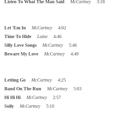
Listen To What The Man Said
McCartney
3:18
DISKOGRAFIE - BOOTLEGY I
Let '
Em In
McCartney
4:02
DISKOGRAFIE - BOOTLEGY II
Time To Hide
Laine
4:46
Silly Love Songs
McCartney
5:46
DISKOGRAFIE - BOOTLEGY III
Beware My Love
McCartney
4:49
DISKOGRAFIE - BOOTLEGY IV
Letting Go
McCartney
4:25
DISKOGRAFIE - BOOTLEGY V
Band On The Run
McCartney
5:03
Hi Hi Hi
McCartney
2:57
DISKOGRAFIE - BOOTLEGY VI
Soily
McCartney
5:10
DISKOGRAFIE - LP ROZHOVORY