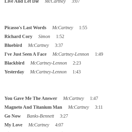
Live And Let Die
McCartney
3:07
DISKOGRAFIE - EP
Picasso's Last Words
McCartney
1:55
DISKOGRAFIE - EP II
Richard Cory
Simon
1:52
Bluebird
McCartney
3:37
DISKOGRAFIE - EP III
I've Just Seen A Face
McCartney-Lennon
1:49
Blackbird
McCartney-Lennon
2:23
DISKOGRAFIE - ALBA ŘADOVÁ
Yesterday
McCartney-Lennon
1:43
DISKOGRAFIE - ALBA JINÁ
You Gave Me The Answer
McCartney
1:47
DISKOGRAFIE - ALBA RARITY
Magneto And Titanium Man
McCartney
3:11
Go Now
Banks-Bennett
3:27
My Love
McCartney
4:07
DISKOGRAFIE - ALBA RARITY II