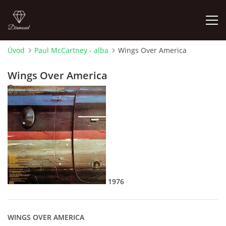
Úvod
Paul McCartney - alba
Wings Over America
FOTOALBUM
Wings Over America
10. 12. 1976
ÚVOD
HISTORIE - JAK TO ZAČALO
HISTORIE - BEATLEMANIE
1976
HISTORIE - SERŽANT PEPŘ
HISTORIE - KONEC LEGENDY
WINGS OVER AMERICA