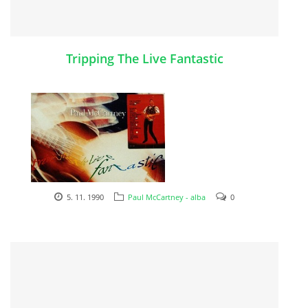
NAHRÁVACÍ FREKVENCE
NAHRÁVKY PODLE KÓDU
Tripping The Live Fantastic
JOHN LENNON - SINGLY
JOHN LENNON - ALBA
JOHN LENNON - KONCERTY
5. 11. 1990
Paul McCartney - alba
0
PAUL MCCARTNEY - SINGLY
1990
PAUL MCCARTNEY - SINGLY II
PAUL MCCARTNEY - SINGLY III