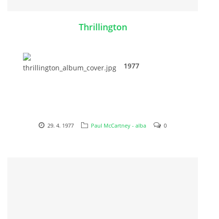
DISKOGRAFIE - BOOTLEGY I
Thrillington
DISKOGRAFIE - BOOTLEGY II
1977
DISKOGRAFIE - BOOTLEGY III
DISKOGRAFIE - BOOTLEGY IV
29. 4. 1977
Paul McCartney - alba
0
DISKOGRAFIE - BOOTLEGY V
DISKOGRAFIE - BOOTLEGY VI
DISKOGRAFIE - LP ROZHOVORY