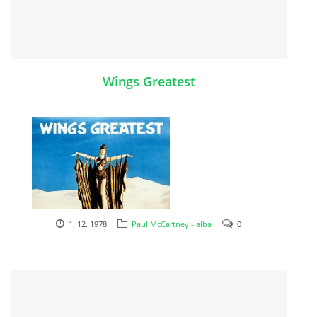
PAUL MCCARTNEY - ALBA
Wings Greatest
PAUL MCCARTNEY - KONCERTY
GEORGE HARRISON - SINGLY
GEORGE HARRISON - ALBA
GEORGE HARRISON - KONCERTY
1. 12. 1978
Paul McCartney - alba
0
1978
RINGO STARR - SINGLY
RINGO STARR - ALBA