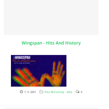
KALENDÁŘ 1965-66
KALENDÁŘ 1967-68
KALENDÁŘ 1969 - 70
Wingspan - Hits And History
KALENDÁŘ 1971 - 79
KALENDÁŘ 1980 -
KONCERTY 1957 - 1964
7. 5. 2001
Paul McCartney - alba
0
KONCERTY 1965 - 1969
2001
FOTO - JAK ŠEL ČAS