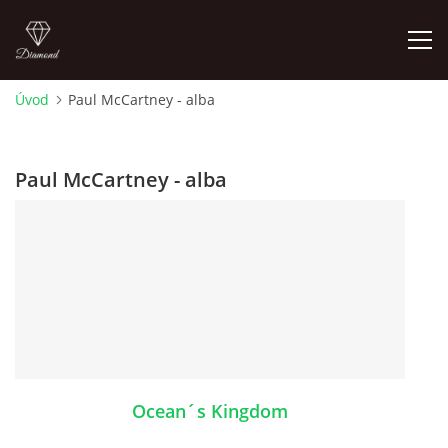
Úvod
Paul McCartney - alba
FOTOALBUM
Paul McCartney - alba
ÚVOD
HISTORIE - JAK TO ZAČALO
HISTORIE - BEATLEMANIE
HISTORIE - SERŽANT PEPŘ
Ocean´s Kingdom
HISTORIE - KONEC LEGENDY