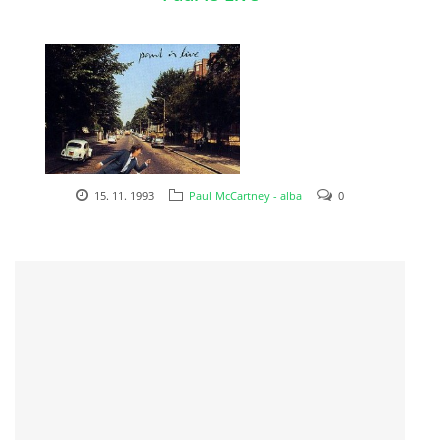
NÁSTROJE - ZESILOVAČE/KOMBA
NÁSTROJE - PEDÁLY
OBLEČENÍ
15. 11. 1993
Paul McCartney - alba
0
PODPISY
1993
AUTOMOBILY
DISKOGRAFIE - SINGLY ŘADOVÉ
DISKOGRAFIE - SINGLY VÁNOČNÍ
DISKOGRAFIE - SINGLY DALŠÍ