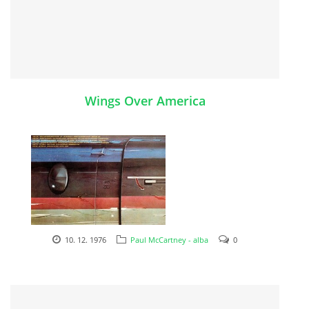
SKLADBY + INFO + AKORDY
FILMY
Wings Over America
BEATLES MONTHLY BOOK
KNIHY O BEATLES
KNIHY O BEATLES II
KALENDÁŘ 1960-62
10. 12. 1976
Paul McCartney - alba
0
1976
KALENDÁŘ 1963-64