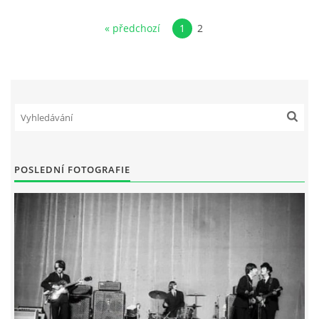
KNIHA NÁVŠTĚV
« předchozí
1
2
© 2026 eStránky.cz
|
RSS
|
Aktualizováno: 5. 8. 2026
|
Nahoru ↑
POSLEDNÍ FOTOGRAFIE