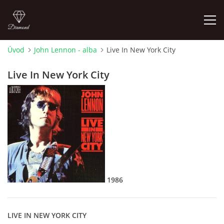
Úvod
John Lennon - alba
Live In New York City
FOTOALBUM
Live In New York City
ÚVOD
HISTORIE - JAK TO ZAČALO
HISTORIE - BEATLEMANIE
1986
HISTORIE - SERŽANT PEPŘ
HISTORIE - KONEC LEGENDY
LIVE IN NEW YORK CITY