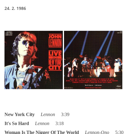
24. 2. 1986
HISTORIE - ...PO BEATLES
NÁSTROJE - LENNON
NÁSTROJE - LENNON II
NÁSTROJE - MCCARTNEY
NÁSTROJE - HARRISON
NÁSTROJE - HARRISON II
New York City
Lennon
3:39
NÁSTROJE - RINGO STARR
It's So Hard
Lennon
3:18
Woman Is The Nigger Of The World
Lennon-Ono
5:30