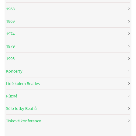
KALENDÁŘ 1965-66
1968
1969
KALENDÁŘ 1967-68
1974
KALENDÁŘ 1969 - 70
1979
1995
KALENDÁŘ 1971 - 79
Koncerty
KALENDÁŘ 1980 -
Lidé kolem Beatles
Různé
KONCERTY 1957 - 1964
Sólo fotky Beatlů
KONCERTY 1965 - 1969
Tiskové konference
FOTO - JAK ŠEL ČAS