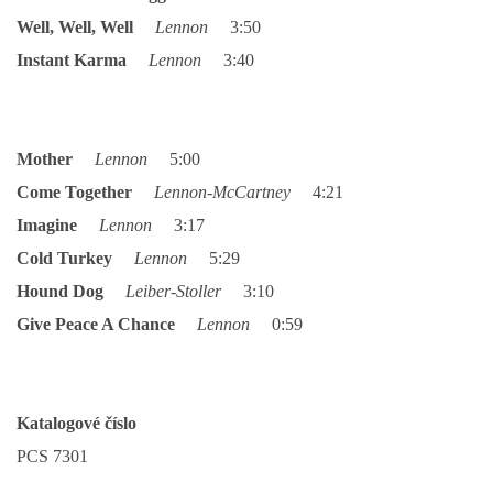
NÁSTROJE - ZESILOVAČE/KOMBA
Well, Well, Well
Lennon
3:50
Instant Karma
Lennon
3:40
NÁSTROJE - PEDÁLY
OBLEČENÍ
Mother
Lennon
5:00
Come Together
Lennon-McCartney
4:21
PODPISY
Imagine
Lennon
3:17
Cold Turkey
Lennon
5:29
AUTOMOBILY
Hound Dog
Leiber-Stoller
3:10
Give Peace A Chance
Lennon
0:59
DISKOGRAFIE - SINGLY ŘADOVÉ
DISKOGRAFIE - SINGLY VÁNOČNÍ
Katalogové číslo
PCS 7301
DISKOGRAFIE - SINGLY DALŠÍ