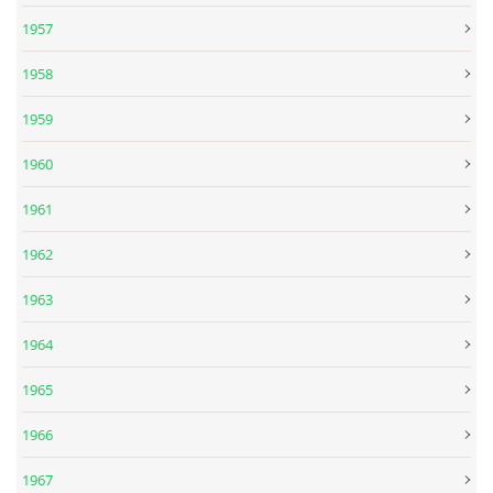
1957
SKLADBY + INFO + AKORDY
1958
FILMY
1959
1960
BEATLES MONTHLY BOOK
1961
KNIHY O BEATLES
1962
1963
KNIHY O BEATLES II
1964
KALENDÁŘ 1960-62
1965
1966
KALENDÁŘ 1963-64
1967