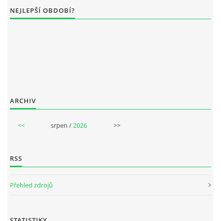
NEJLEPŠÍ OBDOBÍ?
SPOLUPRÁCE NA JINÝCH PROJEKTECH
VIDEA
JMENNÝ SLOVNÍK
ARCHIV
AUKCE BEATLESOVSKÝCH PŘEDMĚTŮ
<<
srpen /
2026
>>
ZDROJE
RSS
BAZAR
Přehled zdrojů
DISKUZE
STATISTIKY