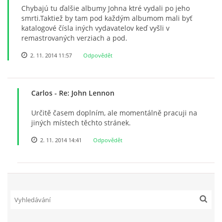
NAHRÁVACÍ FREKVENCE
Chybajú tu ďalšie albumy Johna ktré vydali po jeho
smrti.Taktiež by tam pod každým albumom mali byť
katalogové čísla iných vydavatelov keď vyšli v
remastrovaných verziach a pod.
NAHRÁVKY PODLE KÓDU
2. 11. 2014 11:57
Odpovědět
JOHN LENNON - SINGLY
Carlos
- Re: John Lennon
JOHN LENNON - ALBA
Určitě časem doplním, ale momentálně pracuji na
jiných místech těchto stránek.
JOHN LENNON - KONCERTY
2. 11. 2014 14:41
Odpovědět
PAUL MCCARTNEY - SINGLY
PAUL MCCARTNEY - SINGLY II
PAUL MCCARTNEY - SINGLY III