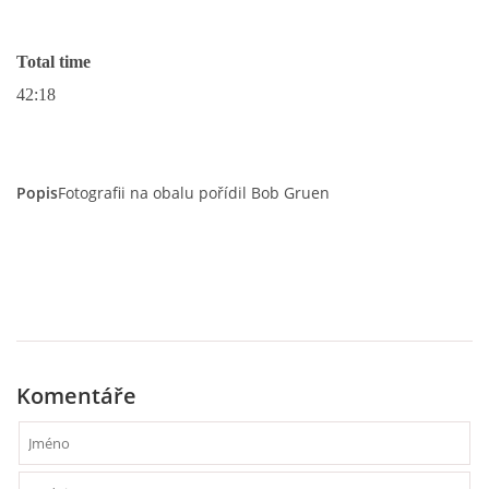
Total time
DISKOGRAFIE - EP
42:18
DISKOGRAFIE - EP II
Popis
Fotografii na obalu pořídil Bob Gruen
DISKOGRAFIE - EP III
DISKOGRAFIE - ALBA ŘADOVÁ
DISKOGRAFIE - ALBA JINÁ
Komentáře
DISKOGRAFIE - ALBA RARITY
DISKOGRAFIE - ALBA RARITY II