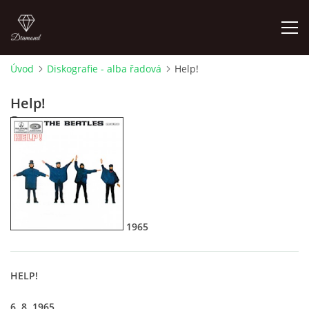
Úvod
Diskografie - alba řadová
Help!
FOTOALBUM
Help!
4. 10. 2008
ÚVOD
HISTORIE - JAK TO ZAČALO
HISTORIE - BEATLEMANIE
1965
HISTORIE - SERŽANT PEPŘ
HELP!
HISTORIE - KONEC LEGENDY
6. 8. 1965