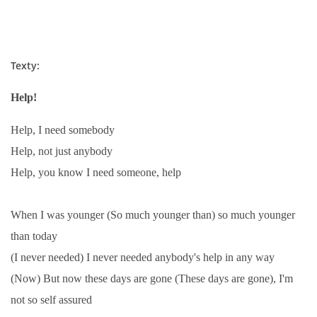
SKLADBY + INFO + AKORDY
Texty:
FILMY
Help!
BEATLES MONTHLY BOOK
Help, I need somebody
Help, not just anybody
KNIHY O BEATLES
Help, you know I need someone, help
KNIHY O BEATLES II
When I was younger (So much younger than) so much younger
than today
KALENDÁŘ 1960-62
(I never needed) I never needed anybody's help in any way
(Now) But now these days are gone (These days are gone), I'm
KALENDÁŘ 1963-64
not so self assured