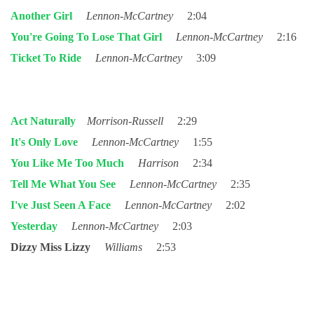
NÁSTROJE - ZESILOVAČE/KOMBA
Another Girl
Lennon-McCartney
2:04
You're Going To Lose That Girl
Lennon-McCartney
2:16
NÁSTROJE - PEDÁLY
Ticket To Ride
Lennon-McCartney
3:09
OBLEČENÍ
Act Naturally
Morrison-Russell
2:29
PODPISY
It's Only Love
Lennon-McCartney
1:55
You Like Me Too Much
Harrison
2:34
AUTOMOBILY
Tell Me What You See
Lennon-McCartney
2:35
I've Just Seen A Face
Lennon-McCartney
2:02
DISKOGRAFIE - SINGLY ŘADOVÉ
Yesterday
Lennon-McCartney
2:03
Dizzy Miss Lizzy
Williams
2:53
DISKOGRAFIE - SINGLY VÁNOČNÍ
DISKOGRAFIE - SINGLY DALŠÍ