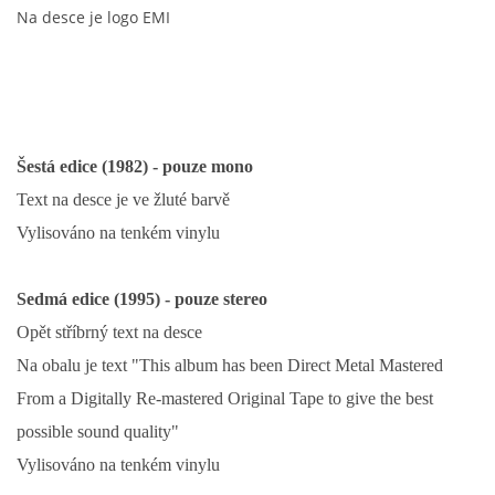
Na desce je logo EMI
PAUL MCCARTNEY - ALBA
PAUL MCCARTNEY - KONCERTY
Šestá edice (1982) - pouze mono
GEORGE HARRISON - SINGLY
Text na desce je ve žluté barvě
Vylisováno na tenkém vinylu
GEORGE HARRISON - ALBA
Sedmá edice (1995) - pouze stereo
GEORGE HARRISON - KONCERTY
Opět stříbrný text na desce
Na obalu je text
"This album has been Direct Metal Mastered
RINGO STARR - SINGLY
From a Digitally Re-mastered Original Tape to give the best
possible sound quality"
Vylisováno na tenkém vinylu
RINGO STARR - ALBA