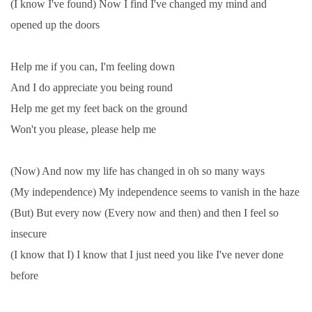
(I know I've found) Now I find I've changed my mind and
KALENDÁŘ 1965-66
opened up the doors
KALENDÁŘ 1967-68
Help me if you can, I'm feeling down
And I do appreciate you being round
KALENDÁŘ 1969 - 70
Help me get my feet back on the ground
Won't you please, please help me
KALENDÁŘ 1971 - 79
(Now) And now my life has changed in oh so many ways
KALENDÁŘ 1980 -
(My independence) My independence seems to vanish in the haze
(But) But every now (Every now and then) and then I feel so
KONCERTY 1957 - 1964
insecure
(I know that I) I know that I just need you like I've never done
KONCERTY 1965 - 1969
before
FOTO - JAK ŠEL ČAS