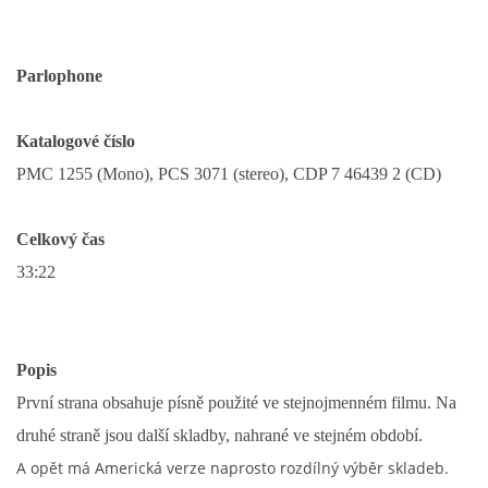
DISKOGRAFIE - EP
Parlophone
DISKOGRAFIE - EP II
Katalogové číslo
PMC 1255 (Mono)
, PCS 3071 (stereo)
, CDP 7 46439 2 (CD)
DISKOGRAFIE - EP III
Celkový čas
DISKOGRAFIE - ALBA ŘADOVÁ
33:22
DISKOGRAFIE - ALBA JINÁ
Popis
DISKOGRAFIE - ALBA RARITY
První strana obsahuje písně použité ve stejnojmenném filmu
. Na
druhé straně jsou další skladby, nahrané ve stejném období.
DISKOGRAFIE - ALBA RARITY II
A opět má Americká verze naprosto rozdílný výběr skladeb.