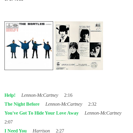
HISTORIE - ...PO BEATLES
NÁSTROJE - LENNON
NÁSTROJE - LENNON II
NÁSTROJE - MCCARTNEY
NÁSTROJE - HARRISON
Help!
Lennon-McCartney
2:16
NÁSTROJE - HARRISON II
The Night Before
Lennon-McCartney
2:32
You've Got To Hide Your Love Away
Lennon-McCartney
NÁSTROJE - RINGO STARR
2:07
I Need You
Harrison
2:27