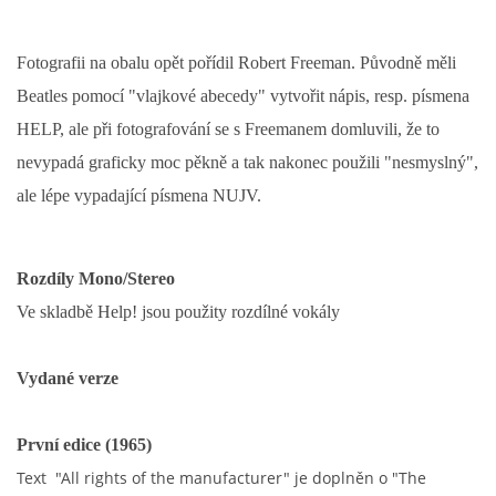
DISKOGRAFIE - BOOTLEGY I
Fotografii na obalu opět pořídil Robert Freeman. Původně měli
Beatles pomocí "vlajkové abecedy" vytvořit nápis, resp. písmena
DISKOGRAFIE - BOOTLEGY II
HELP, ale při fotografování se s Freemanem domluvili, že to
nevypadá graficky moc pěkně a tak nakonec použili "nesmyslný",
DISKOGRAFIE - BOOTLEGY III
ale lépe vypadající písmena NUJV.
DISKOGRAFIE - BOOTLEGY IV
Rozdíly Mono/Stereo
DISKOGRAFIE - BOOTLEGY V
Ve skladbě Help! jsou použity rozdílné vokály
DISKOGRAFIE - BOOTLEGY VI
Vydané verze
První edice (1965)
DISKOGRAFIE - LP ROZHOVORY
Text "All rights of the manufacturer" je doplněn o "The