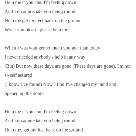
Help me if you can, I'm feeling down
And I do appreciate you being round
SPOLUPRÁCE NA JINÝCH PROJEKTECH
Help me get my feet back on the ground
Won't you please, please help me
VIDEA
When I was younger so much younger than today
JMENNÝ SLOVNÍK
I never needed anybody's help in any way
(But) But now these daya are gone (These days are gone), I'm not
AUKCE BEATLESOVSKÝCH PŘEDMĚTŮ
so self assured
(I know I've found) Now I find I've changed my mind and
ZDROJE
opened up the doors
BAZAR
Help me if you can, I'm feeling down
And I do appreciate you being round
DISKUZE
Help me, get my feet back on the ground