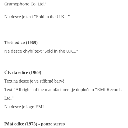
Gramophone Co. Ltd."
NAHRÁVACÍ FREKVENCE
Na desce je text
"Sold in the U.K...".
NAHRÁVKY PODLE KÓDU
JOHN LENNON - SINGLY
Třetí edice
(1969)
Na desce chybí text "Sold in the U.K..."
JOHN LENNON - ALBA
Čtvrtá edice (1969)
JOHN LENNON - KONCERTY
Text na desce je ve stříbrné barvě
Text
"All rights of the manufacturer" je doplněn o "EMI Records
PAUL MCCARTNEY - SINGLY
Ltd."
Na desce je logo EMI
PAUL MCCARTNEY - SINGLY II
Pátá edice (1973) - pouze stereo
PAUL MCCARTNEY - SINGLY III