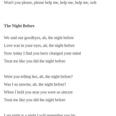
Won't you please, please help me, help me, help me, ooh
KNIHA NÁVŠTĚV
The Night Before
© 2026 eStránky.cz
|
RSS
|
Aktualizováno: 5. 8. 2026
|
Nahoru ↑
We said our goodbyes, ah, the night before
Love was in your eyes, ah, the night before
Now today I find you have changed your mind
Treat me like you did the night before
Were you telling lies, ah, the night before?
Was I so unwise, ah, the night before?
When I held you near you were so sincere
Treat me like you did the night before
Last night is a night I will remember you by