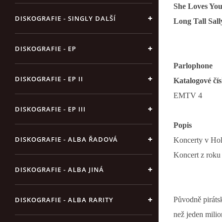
She Loves 
DISKOGRAFIE - SINGLY DALŠÍ
Long Tall S
DISKOGRAFIE - EP
Parlophone
DISKOGRAFIE - EP II
Katalogové čís
EMTV 4
DISKOGRAFIE - EP III
Popis
DISKOGRAFIE - ALBA ŘADOVÁ
Koncerty v Hol
Koncert z roku
DISKOGRAFIE - ALBA JINÁ
Původně pirátsk
DISKOGRAFIE - ALBA RARITY
než jeden milio