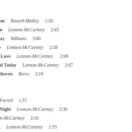
Shout
Russell-Medley
1:20
man
Lennon-McCartney
2:45
Lizzy
Williams
3:00
ide
Lennon-McCartney
2:18
Me Love
Lennon-McCartney
2:08
aid Today
Lennon-McCartney
2:07
eethoven
Berry
2:10
Farrell
1:57
s Night
Lennon-McCartney
2:30
n-McCartney
2:16
ing
Lennon-McCartney
1:55