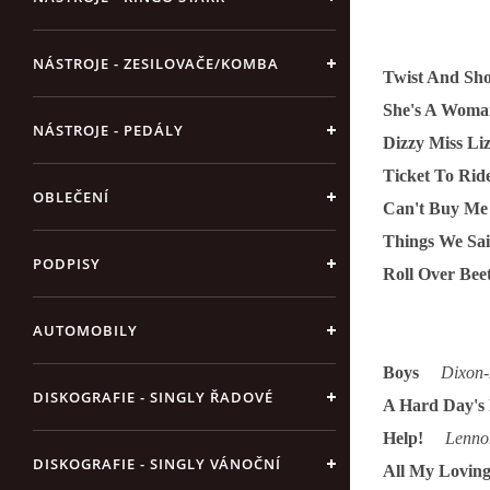
NÁSTROJE - ZESILOVAČE/KOMBA
Twist And 
She's A Wo
NÁSTROJE - PEDÁLY
Dizzy Miss 
Ticket To R
OBLEČENÍ
Can't Buy 
Things We S
PODPISY
Roll Over B
AUTOMOBILY
Boys
Dixon-
DISKOGRAFIE - SINGLY ŘADOVÉ
A Hard Day'
Help!
Lenno
DISKOGRAFIE - SINGLY VÁNOČNÍ
All My Lov