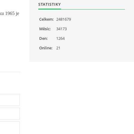
STATISTIKY
oku 1965 je
Celkem:
2481679
Měsíc:
34173
Den:
1264
Online:
21