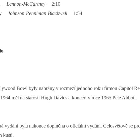
You
Lennon-McCartney
2:10
ally
Johnson-Penniman-Blackwell
1:54
lo
lywood Bowl byly nahrány v rozmezí jednoho roku firmou Capitol Re
 1964 měl na starosti Hugh Davies a koncert v roce 1965 Pete Abbott.
á vydání byla nakonec doplněna o oficiální vydání. Celosvětově se pr
n kusů.